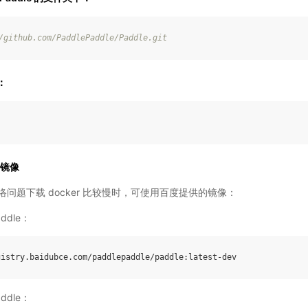
/
github
.
com
/
PaddlePaddle
/
Paddle
.
git
：
e 镜像
问题下载 docker 比较慢时，可使用百度提供的镜像：
addle：
gistry
.
baidubce
.
com
/
paddlepaddle
/
paddle
:
latest
-
dev
addle：