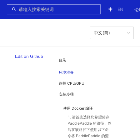
中
|
EN
论
中文(简)
Edit on Github
目录
环境准备
选择 CPU/GPU
安装步骤
使用 Docker 编译
1. 请首先选择您希望储存
PaddlePaddle 的路径，然
后在该路径下使用以下命
令将 PaddlePaddle 的源