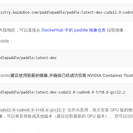
gistry
.
baidubce
.
com
/
paddlepaddle
/
paddle
:
latest
-
dev
-
cuda12
.0
-
cudn
大陆地区，可以直接从
DockerHub 中的 paddle 镜像仓库
拉取镜像：
addle：
ddlepaddle
/
paddle
:
latest
-
dev
ddle(
建议使用较新的镜像,并确保已经成功安装 NVIDIA Container Toolk
ddlepaddle
/
paddle
:
latest
-
dev
-
cuda12
.0
-
cudnn8
.9
-
trt8
.6
-
gcc12
.2
仅作示意用，表示安装 GPU 版的
cuda12.0-cudnn8.9-trt8.6-gcc12.2
本的镜像，可以将其替换成其他版本（建议拉取最新的 GPU 版本）。 您可以访