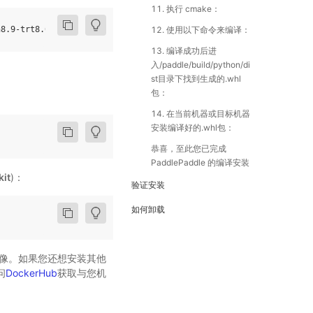
11. 执行 cmake：
12. 使用以下命令来编译：
n8
.9
-
trt8
.6
-
gcc12
.2
13. 编译成功后进
入/paddle/build/python/di
st目录下找到生成的.whl
包：
14. 在当前机器或目标机器
安装编译好的.whl包：
恭喜，至此您已完成
PaddlePaddle 的编译安装
it
)：
验证安装
如何卸载
镜像。如果您还想安装其他
问
DockerHub
获取与您机