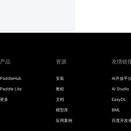
产品
资源
友情链
PaddleHub
安装
AI开放平
Paddle Lite
教程
AI Studio
更多
文档
EasyDL
模型库
BML
应用案例
百度开发