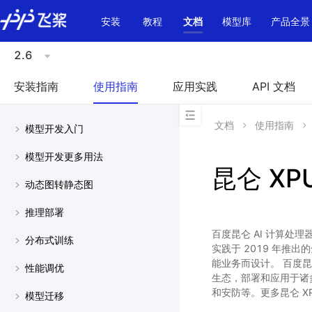
\u200E
安装
教程
文档
模型库
产品全景
2.6
安装指南
使用指南
应用实践
API 文档
文档
使用指南
模型开发入门
模型开发更多用法
昆仑 XP
动态图转静态图
推理部署
百度昆仑 AI 计算处理器（B
分布式训练
实践于 2019 年推出
能业务而设计。 百度昆
性能调优
生态，部署和应用于诸
和安防等。更多昆仑 X
模型迁移