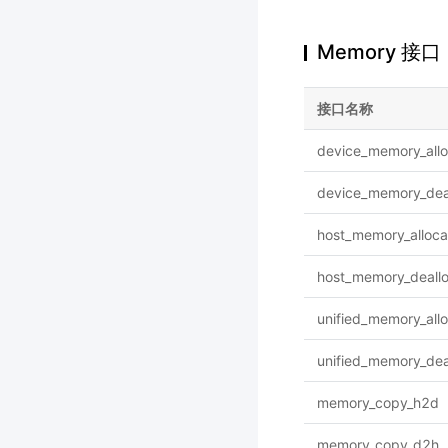
Memory 接口
接口名称
device_memory_allo
device_memory_dea
host_memory_alloca
host_memory_deall
unified_memory_all
unified_memory_dea
memory_copy_h2d
memory_copy_d2h