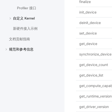
finalize
Profiler 接口
init_device
自定义 Kernel
deinit_device
新硬件接入示例
set_device
文档贡献指南
get_device
规范和参考信息
synchronize_device
get_device_count
get_device_list
get_compute_capabi
get_runtime_version
get_driver_version