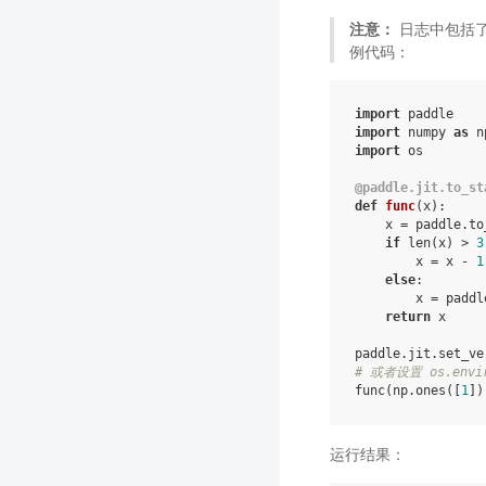
注意：
日志中包括了
例代码：
import
paddle
import
numpy
as
n
import
os
@paddle
.
jit
.
to_st
def
func
(
x
):
x
=
paddle
.
to
if
len
(
x
)
>
3
x
=
x
-
1
else
:
x
=
paddl
return
x
paddle
.
jit
.
set_ve
# 或者设置 os.enviro
func
(
np
.
ones
([
1
])
运行结果：