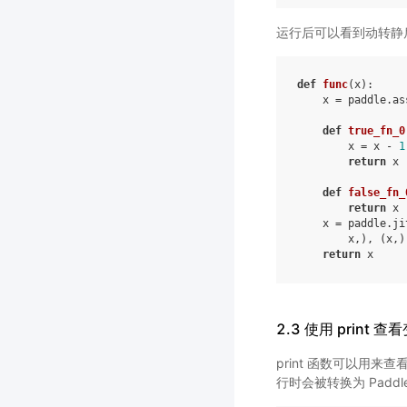
运行后可以看到动转静
def
func
(
x
):
x
=
paddle
.
as
def
true_fn_0
x
=
x
-
1
return
x
def
false_fn_
return
x
x
=
paddle
.
ji
x
,),
(
x
,)
return
x
2.3 使用 print 查
print 函数可以用来查
行时会被转换为 Paddle