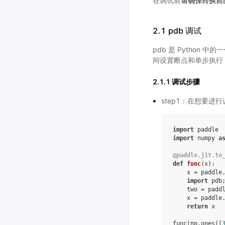
在调试前
请确保转换前
2.1 pdb 调试
pdb 是 Python
间设置断点和单步执行，
2.1.1 调试步骤
step1：在想要进
import
paddle
import
numpy
a
@paddle
.
jit
.
to
def
func
(
x
):
x
=
paddle
import
pdb
two
=
padd
x
=
paddle
return
x
func
(
np
.
ones
([