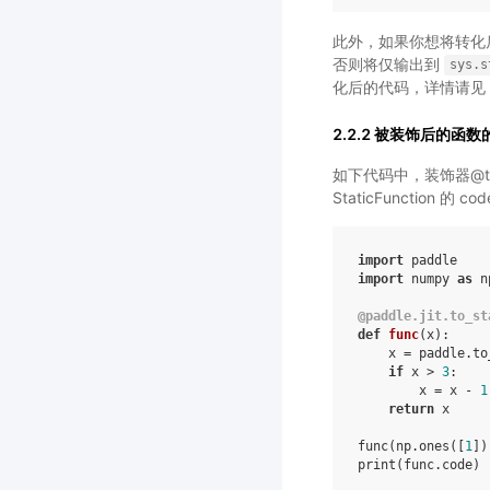
此外，如果你想将转化
否则将仅输出到
sys.s
化后的代码，详情请见
2.2.2 被装饰后的函数的
如下代码中，装饰器@to_s
StaticFunction 
import
paddle
import
numpy
as
n
@paddle
.
jit
.
to_st
def
func
(
x
):
x
=
paddle
.
to
if
x
>
3
:
x
=
x
-
1
return
x
func
(
np
.
ones
([
1
])
print
(
func
.
code
)