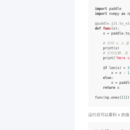
import
paddle
import
numpy
as
n
@paddle
.
jit
.
to_st
def
func
(
x
):
x
=
paddle
.
to
# 打印 x，x 是 
print
(
x
)
# 打印注释，非 P
print
(
"Here c
if
len
(
x
)
>
3
x
=
x
-
1
else
:
x
=
paddl
return
x
func
(
np
.
ones
([
1
])
运行后可以看到 x 的值