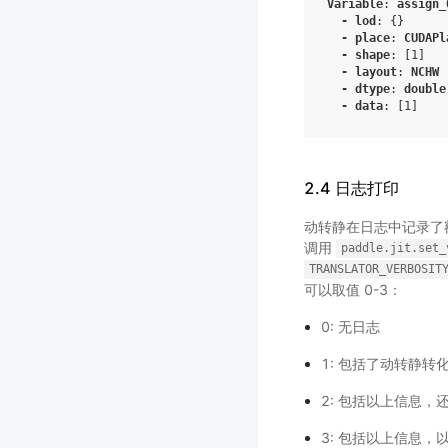
Variable
:
assign_
-
lod
:
{}
-
place
:
CUDAPl
-
shape
:
[
1
]
-
layout
:
NCHW
-
dtype
:
double
-
data
:
[
1
]
2.4 日志打印
动转静在日志中记录了
调用
paddle.jit.set_
TRANSLATOR_VERBOSIT
可以取值 0-3：
0: 无日志
1: 包括了动转静
2: 包括以上信息
3: 包括以上信息