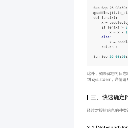
Sun
Sep
26
08
:
50
:
@paddle
.
jit
.
to_st
def
func
(
x
):
x
=
paddle
.
to
if
len
(
x
)
>
3
x
=
x
-
1
else
:
x
=
paddl
return
x
Sun
Sep
26
08
:
50
:
此外，如果你想将日志也输出到
到 sys.stderr，详情
三、快速确定
经过对报错信息的种类
3.1 (NotFound) Inp