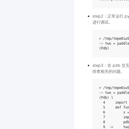
step2：正常运行
进行调试。
>
/
tmp
/
tmpm0iw
->
two
=
paddl
(
Pdb
)
step3：在 pd
排查相关的问题。
>
/
tmp
/
tmpm0iw
->
two
=
paddl
(
Pdb
)
l
4
import
5
def
fu
6
x
7
im
8
pd
9
->
tw