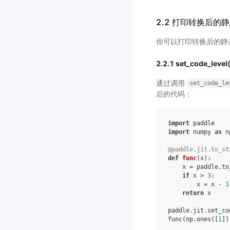
2.2 打印转换后的
你可以打印转换后的静态
2.2.1 set_code_lev
通过调用
set_code_le
后的代码：
import
paddle
import
numpy
as
n
@paddle
.
jit
.
to_st
def
func
(
x
):
x
=
paddle
.
to
if
x
>
3
:
x
=
x
-
1
return
x
paddle
.
jit
.
set_co
func
(
np
.
ones
([
1
])