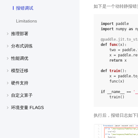
如下是一个动转静报错
报错调试
Limitations
import
paddle
import
numpy
as
n
推理部署
@paddle
.
jit
.
to_st
def
func
(
x
):
分布式训练
two
=
paddle
.
x
=
paddle
.
re
性能调优
return
x
模型迁移
def
train
():
x
=
paddle
.
to
func
(
x
)
硬件支持
if
__name__
==
'_
自定义算子
train
()
环境变量 FLAGS
执行后，报错日志如下