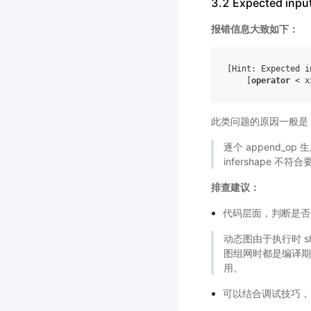
3.2 Expected inpu
报错信息大致如下：
[
Hint
:
Expected
i
[
operator
<
x
此类问题的原因一般是
逐个 append_op 
infershape 不符
排查建议：
代码层面，判断是否是上
动态图由于执行时 sha
图组网时都是编译期的 
用。
可以结合调试技巧，判断