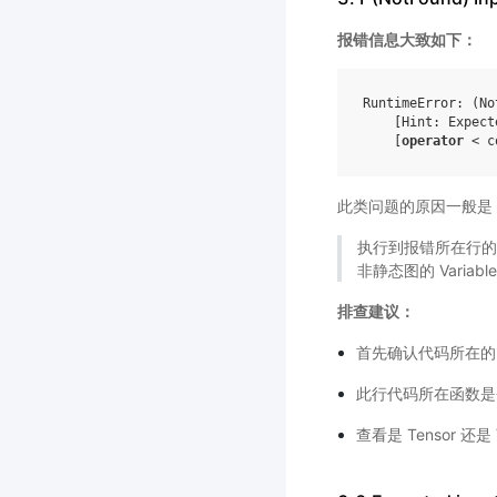
报错信息大致如下：
RuntimeError
:
(
No
[
Hint
:
Expect
[
operator
<
c
此类问题的原因一般是
执行到报错所在行的 Pa
非静态图的 Variable
排查建议：
首先确认代码所在的 sub
此行代码所在函数是否
查看是 Tensor 还是