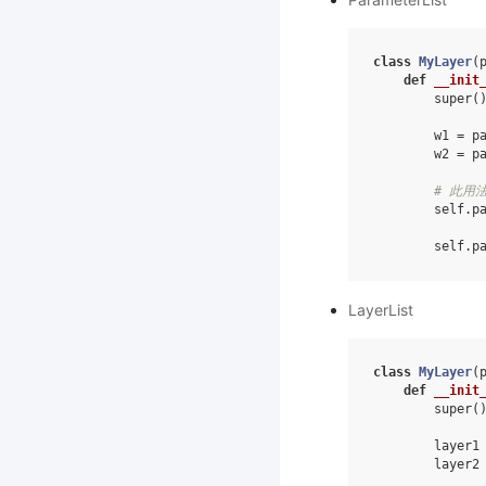
class
MyLayer
(
def
__init
super
(
w1
=
p
w2
=
p
# 此用法
self
.
p
self
.
p
LayerList
class
MyLayer
(
def
__init
super
(
layer1
layer2