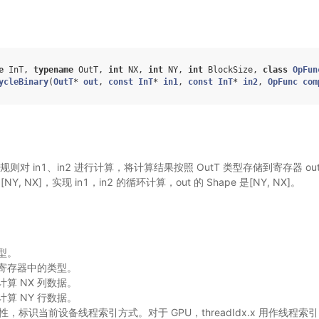
e
InT
,
typename
OutT
,
int
NX
,
int
NY
,
int
BlockSize
,
class
OpFun
ycleBinary
(
OutT
*
out
,
const
InT
*
in1
,
const
InT
*
in2
,
OpFunc
com
规则对 in1、in2 进行计算，将计算结果按照 OutT 类型存储到寄存器 out 中。
为 [NY, NX]，实现 in1，in2 的循环计算，out 的 Shape 是[NY, NX]。
类型。
ut 寄存器中的类型。
计算 NX 列数据。
计算 NY 行数据。
设备属性，标识当前设备线程索引方式。对于 GPU，threadIdx.x 用作线