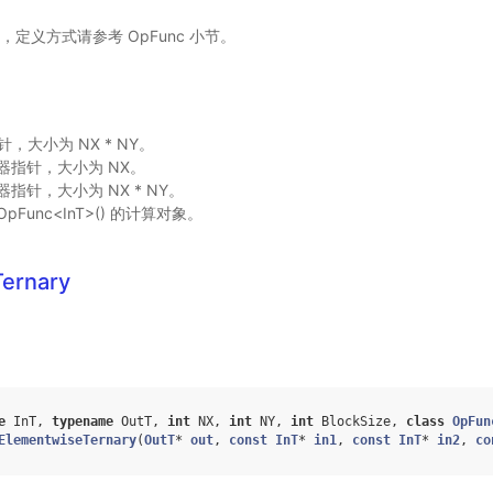
则，定义方式请参考 OpFunc 小节。
针，大小为 NX * NY。
存器指针，大小为 NX。
器指针，大小为 NX * NY。
OpFunc<InT>() 的计算对象。
ernary
e
InT
,
typename
OutT
,
int
NX
,
int
NY
,
int
BlockSize
,
class
OpFun
ElementwiseTernary
(
OutT
*
out
,
const
InT
*
in1
,
const
InT
*
in2
,
co