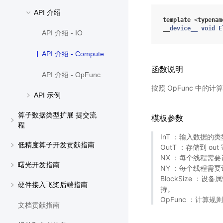
API 介绍
template
<
typenam
__
device__
void
E
API 介绍 - IO
API 介绍 - Compute
函数说明
API 介绍 - OpFunc
按照 OpFunc 中的计
API 示例
算子数据类型扩展 提交流
模板参数
程
InT ：输入数据的
低精度算子开发贡献指南
OutT ：存储到 o
NX ：每个线程需要
曙光开发指南
NY ：每个线程需要
BlockSize ：
硬件接入飞桨后端指南
持。
OpFunc ：计算规
文档贡献指南