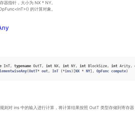
寄存器指针，大小为 NX * NY。
OpFunc<InT>() 的计算对象。
Any
e
InT
,
typename
OutT
,
int
NX
,
int
NY
,
int
BlockSize
,
int
Arity
,
lementwiseAny
(
OutT
*
out
,
InT
(
*
ins
)[
NX
*
NY
],
OpFunc
compute
)
计算规则对 ins 中的输入进行计算，将计算结果按照 OutT 类型存储到寄存器