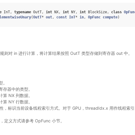
e
InT
,
typename
OutT
,
int
NX
,
int
NY
,
int
BlockSize
,
class
OpFun
lementwiseUnary
(
OutT
*
out
,
const
InT
*
in
,
OpFunc
compute
)
算规则对 in 进行计算，将计算结果按照 OutT 类型存储到寄存器 out 中。
类型。
ut 寄存器中的类型。
计算 NX 列数据。
计算 NY 行数据。
设备属性，标识当前设备线程索引方式。对于 GPU，threadIdx.x 用作线
则，定义方式请参考 OpFunc 小节。