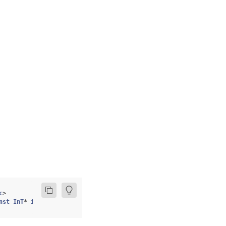
c
>
nst
InT
*
in3
,
OpFunc
compute
)