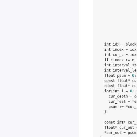
int
idx
=
block
int
index
=
idx
int
cur_c
=
idx
if
(
index
>=
n_
int
interval_st
int
interval_le
float
psum
=
0
;
const
float
*
cu
const
float
*
cu
for
(
int
i
=
0
;
cur_depth
=
d
cur_feat
=
fe
psum
+=
*
cur_
}
const
int
*
cur_
float
*
cur_out
*
cur_out
=
psum