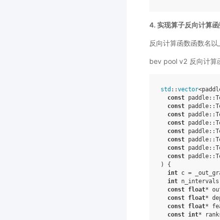
4. 实现算子反向计算函
反向计算函数函数名以_
bev pool v2 反向
std
::
vector
<
paddl
const
paddle
::
T
const
paddle
::
T
const
paddle
::
T
const
paddle
::
T
const
paddle
::
T
const
paddle
::
T
const
paddle
::
T
const
paddle
::
T
)
{
int
c
=
_out_gr
int
n_intervals
const
float
*
ou
const
float
*
de
const
float
*
fe
const
int
*
rank