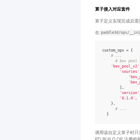
算子接入对应套件
算子定义实现完成后需要将算
在
paddle3d/ops/__in
custom_ops
=
{
# ...
# bev po
'bev_pool_v2'
'sources'
'bev_
'bev_
],
'version'
'0.1.0'
,
},
# ...
}
调用该自定义算子时只需
PD_BUILD_OP 注册