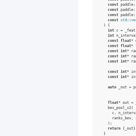
const
paddle
:
const
paddle
:
const
paddle
:
const
std
::
ve
)
{
int
c
=
_feat
int
n_interva
const
float
*
const
float
*
const
int
*
ra
const
int
*
ra
const
int
*
ra
const
int
*
in
const
int
*
in
auto
_out
=
p
float
*
out
=
bev_pool_v2
(
c
,
n_interv
ranks_bev
,
);
return
{
_out
}
}