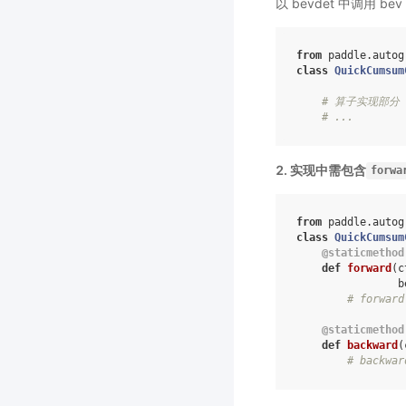
以 bevdet 中调用 bev
from
paddle.autog
class
QuickCumsum
# 算子实现部分
# ...
2. 实现中需包含
forwa
from
paddle.autog
class
QuickCumsum
@staticmethod
def
forward
(
c
b
# forwar
@staticmethod
def
backward
(
# backwa