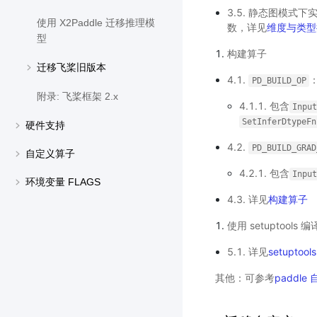
3.5. 静态图模式下
使用 X2Paddle 迁移推理模
数，详见
维度与类型
型
构建算子
迁移飞桨旧版本
4.1.
PD_BUILD_OP
附录: 飞桨框架 2.x
4.1.1. 包含
Inpu
SetInferDtypeFn
硬件支持
4.2.
PD_BUILD_GRAD
自定义算子
4.2.1. 包含
Inpu
环境变量 FLAGS
4.3. 详见
构建算子
使用 setuptools 编
5.1. 详见
setuptoo
其他：可参考
paddl