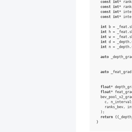
const
int
*
rank
const
int
*
rank
const
int
*
inte
const
int
*
inte
int
b
=
_feat
.
s
int
h
=
_feat
.
s
int
w
=
_feat
.
s
int
d
=
_depth
.
int
n
=
_depth
.
auto
_depth_gra
auto
_feat_grad
float
*
depth_gr
float
*
feat_gra
bev_pool_v2_gra
c
,
n_interval
ranks_bev
,
in
);
return
{{
_depth
}