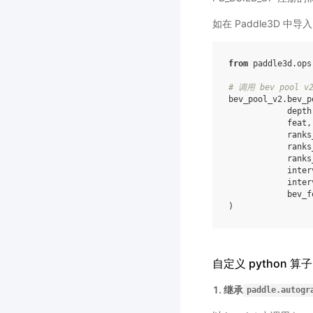
如在 Paddle3D 中导入
from
paddle3d.ops
# 调用 bev pool v
bev_pool_v2
.
bev_p
depth
feat
,
ranks
ranks
ranks
inter
inter
bev_f
)
自定义 python 算子
1. 继承
paddle.autogr