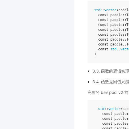
std
::
vector
<
paddl
const
paddle
::
T
const
paddle
::
T
const
paddle
::
T
const
paddle
::
T
const
paddle
::
T
const
paddle
::
T
const
paddle
::
T
const
std
::
vect
)
3.3. 函数的逻辑实现
3.4. 函数返回值只
完整的 bev pool v
std
::
vector
<
pad
const
paddle
:
const
paddle
:
const
paddle
:
const
paddle
: