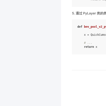
5. 通过 PyLayer 类
def
bev_pool_v2_p
x
=
QuickCums
# ...
return
x