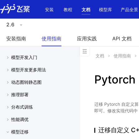
\u200E
安装
教程
文档
模型库
产品全景
2.6
安装指南
使用指南
应用实践
API 文档
文档
使用指南
模型开发入门
模型开发更多用法
Pytor
动态图转静态图
推理部署
迁移 Pytorch 自定义
分布式训练
即可。修改实现代码中 Pyto
性能调优
迁移自定义 C
模型迁移