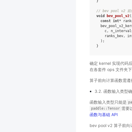
}
// bev pool v2 
void
bev_pool_v2
(
const
int
*
rank
bev_pool_v2_ker
c
,
n_interval
ranks_bev
,
in
);
}
确定 kernel 实现代
在各套件 ops 文件夹下，
算子前向计算函数需遵循 
3.2. 函数输入类型
函数输入类型只能是
p
需要以
paddle::Tensor
函数与基础 API
bev pool v2 