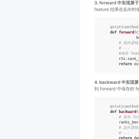
3. forward 中实现
feature 结果在反
@staticmethod
def
forward
(
c
b
# 前向逻辑
# ...
#保存 fea
ctx
.
save_
return
ou
4. backward 中
到 forward 中保存的 f
@staticmethod
def
backward
(
# 拿到 fo
ranks_bev
# 反向逻辑
# ...
return
de