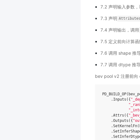
7.2 声明输入参数
7.3 声明
Attribute
7.4 声明输出，调用
7.5 定义前向计算
7.6 调用 shape 
7.7 调用 dtype 
bev pool v2 注册前
PD_BUILD_OP
(
bev_p
.
Inputs
({
"_de
"_ran
"_int
.
Attrs
({
"_bev
.
Outputs
({
"ou
.
SetKernelFn
(
.
SetInferShap
.
SetInferDtyp