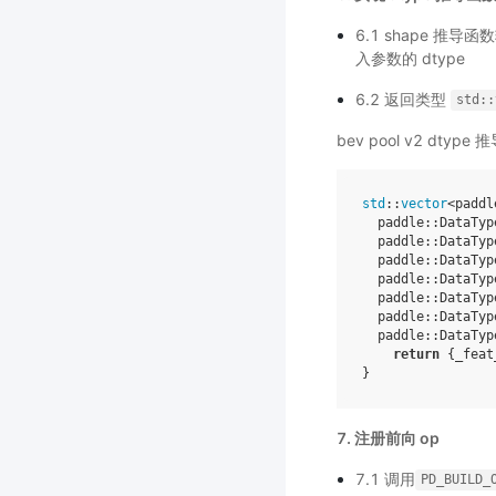
6.1 shape 推导
入参数的 dtype
6.2 返回类型
std::
bev pool v2 dty
std
::
vector
<
paddl
paddle
::
DataTyp
paddle
::
DataTyp
paddle
::
DataTyp
paddle
::
DataTyp
paddle
::
DataTyp
paddle
::
DataTyp
paddle
::
DataTyp
return
{
_feat
}
7. 注册前向 op
7.1 调用
PD_BUILD_