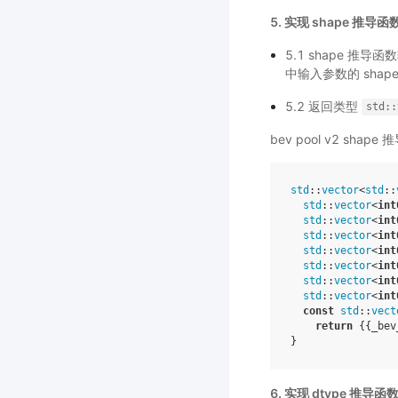
5. 实现 shape 推导函
5.1 shape 推导
中输入参数的 shap
5.2 返回类型
std::
bev pool v2 sha
std
::
vector
<
std
::
std
::
vector
<
int
std
::
vector
<
int
std
::
vector
<
int
std
::
vector
<
int
std
::
vector
<
int
std
::
vector
<
int
std
::
vector
<
int
const
std
::
vect
return
{{
_bev
}
6. 实现 dtype 推导函