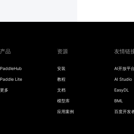
产品
资源
友情链
PaddleHub
安装
AI开放平
Paddle Lite
教程
AI Studio
更多
文档
EasyDL
模型库
BML
应用案例
百度开发