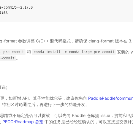
e-commit
==
2
.17.0

ang-format 参数调整 C/C++ 源代码格式，请确保 clang-format 版本在 3
和
安装的 y
l
pre-commit
conda
install
-c
conda-forge
pre-commit
。
e-commit
可选）
更，如新增 API、算子性能优化等，建议你先向
PaddlePaddle/commun
C，待社区讨论通过后，再进行下一步的功能开发。
路或不确定是否可以贡献，可以先向 Paddle 仓库提 issue，提前和
及
PFCC-Roadmap 总览
中的任务是已经经过确认的，可以直接提交设计