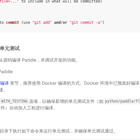
file>..."
 to include 
in
 what will be committed
)
to 
commit
(
use 
"git add"
and
/
or
"git commit -a"
)
行单元测试
源码编译 Paddle，并调试开发的功能。
ddle
编译
章节，推荐使用 Docker 编译的方式。Docker 环境中已预装好编译 
捷。
选项，以确保新增的单元测试文件（如
WITH_TESTING
python/paddle/fl
文件）自动加入工程进行编译。
目录下执行如下命令来运行单元测试，并确保单元测试通过。