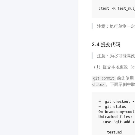
注意：执行单测一定要
2.4 提交代码
注意：为尽可能高
（1）提交本地更改（co
前先使用
git
commit
。下面示例中取消
<file>
➜  
git
checkout
-
➜  
git
status
On
branch
my-cool
Untracked
files
:

(
use
"
git
add
 <
test
.md