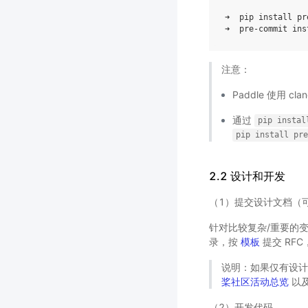
➜  pip install pr
注意：
Paddle 使用 cl
通过
pip
instal
pip
install
pr
2.2 设计和开发
（1）提交设计文档（
针对比较复杂/重要的变
录，按
模板
提交 RF
说明：如果仅有设计思
桨社区活动总览
以
（2）开发代码