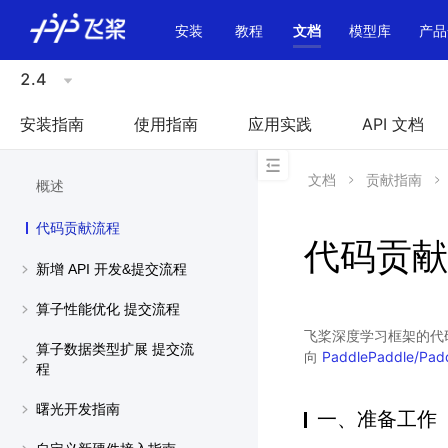
\u200E
安装
教程
文档
模型库
产品
2.4
安装指南
使用指南
应用实践
API 文档
文档
贡献指南
概述
代码贡献流程
代码贡献
新增 API 开发&提交流程
算子性能优化 提交流程
飞桨深度学习框架的代码
算子数据类型扩展 提交流
向
PaddlePaddle/Pad
程
曙光开发指南
一、准备工作