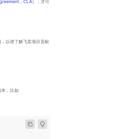
Agreement，CLA）
，才可
览一遍，以便了解飞桨项目贡献
副本，比如