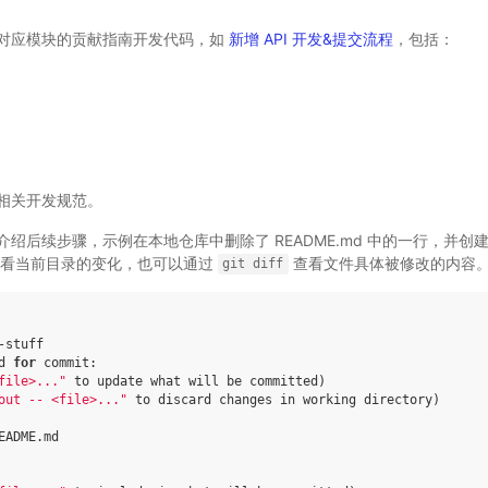
对应模块的贡献指南开发代码，如
新增 API 开发&提交流程
，包括：
相关开发规范。
后续步骤，示例在本地仓库中删除了 README.md 中的一行，并创建了一个
看当前目录的变化，也可以通过
查看文件具体被修改的内容
git
diff
stuff

d 
for
 commit:

file>..."
 to update what will be committed
)
out -- <file>..."
 to discard changes 
in
 working directory
)
EADME.md
