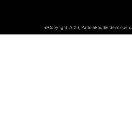
©Copyright 2020, PaddlePaddle developers