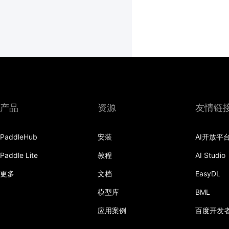
产品
资源
友情链
PaddleHub
安装
AI开放平
Paddle Lite
教程
AI Studio
更多
文档
EasyDL
模型库
BML
应用案例
百度开发