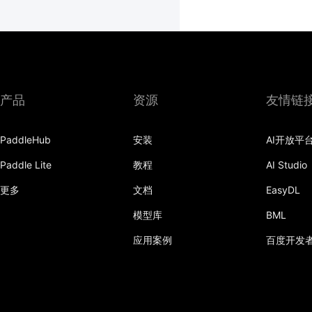
产品
资源
友情链
PaddleHub
安装
AI开放平
Paddle Lite
教程
AI Studio
更多
文档
EasyDL
模型库
BML
应用案例
百度开发