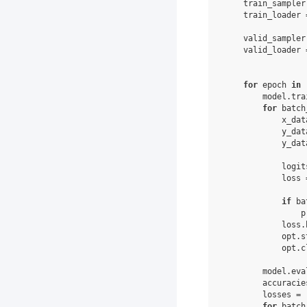
train_sampler
train_loader
valid_sampler
valid_loader
for
epoch
in
model
.
tra
for
batch
x_dat
y_dat
y_dat
logit
loss
if
ba
p
loss
.
opt
.
s
opt
.
c
model
.
eva
accuracie
losses
=
for
batch