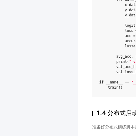
x_dat
y_dat
y_dat
logit
loss
acc
=
accur
losse
avg_acc
,
print
(
"[v
val_acc_h
val_loss_
if
__name__
==
"_
train
()
1.4 分布式启
准备好分布式训练脚本后，就