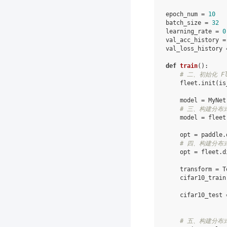
epoch_num
=
10
batch_size
=
32
learning_rate
=
0
val_acc_history
=
val_loss_history
def
train
():
# 二、初始化 Fl
fleet
.
init
(
is
model
=
MyNet
# 三、构建分布
model
=
fleet
opt
=
paddle
.
# 四、构建分布
opt
=
fleet
.
d
transform
=
T
cifar10_train
cifar10_test
# 五、构建分布