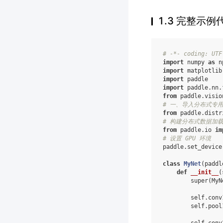
1.3 完整示例
# -*- coding: UTF
import
numpy
as
n
import
matplotlib
import
paddle
import
paddle.nn.
from
paddle.visio
# 一、导入分布式专用 F
from
paddle.distr
# 构建分布式数据加载
from
paddle.io
im
# 设置 GPU 环境
paddle
.
set_device
class
MyNet
(
paddl
def
__init__
(
super
(
MyN
self
.
conv
self
.
pool
self
.
conv