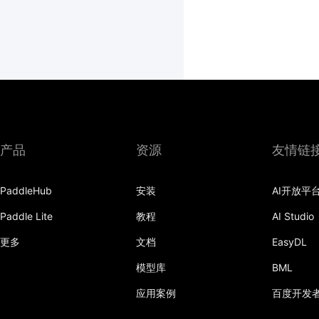
产品
资源
友情链
PaddleHub
安装
AI开放平
Paddle Lite
教程
AI Studio
更多
文档
EasyDL
模型库
BML
应用案例
百度开发