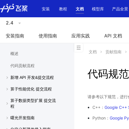
\u200E
安装
教程
文档
模型库
产品全景
2.4
安装指南
使用指南
应用实践
API 文档
文档
贡献指南
概述
代码贡献流程
代码规范
新增 API 开发&提交流程
算子性能优化 提交流程
请参考以下规范，进行
算子数据类型扩展 提交流
程
C++：
Google C++ 
Python：
Google Py
曙光开发指南