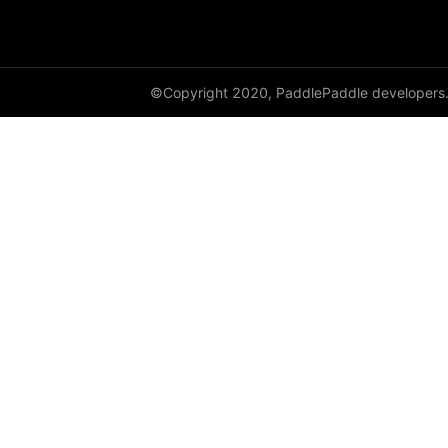
©Copyright 2020, PaddlePaddle developers