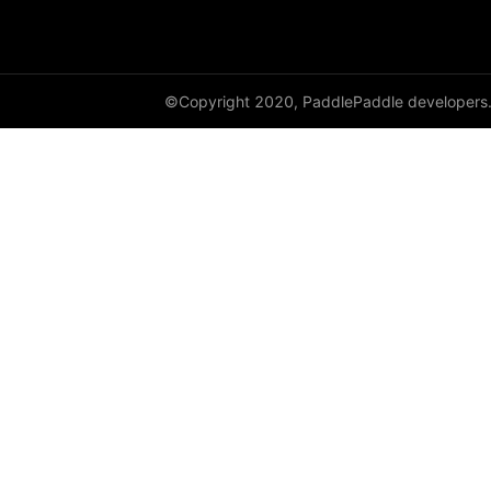
©Copyright 2020, PaddlePaddle developers