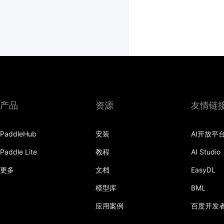
产品
资源
友情链
PaddleHub
安装
AI开放平
Paddle Lite
教程
AI Studio
更多
文档
EasyDL
模型库
BML
应用案例
百度开发