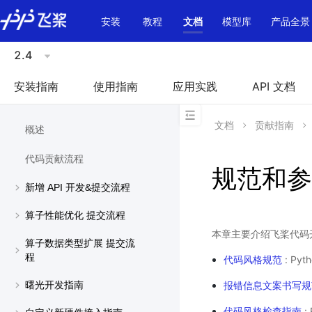
\u200E
安装
教程
文档
模型库
产品全景
2.4
安装指南
使用指南
应用实践
API 文档
文档
贡献指南
概述
代码贡献流程
规范和参
新增 API 开发&提交流程
算子性能优化 提交流程
本章主要介绍飞桨代码
算子数据类型扩展 提交流
程
代码风格规范
: Py
报错信息文案书写规
曙光开发指南
代码风格检查指南
: