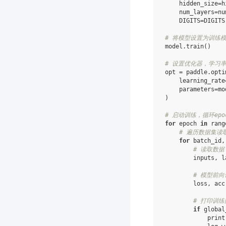
hidden_size
=
h
num_layers
=
nu
DIGITS
=
DIGITS
# 将模型设置为训练
model
.
train
()
# 设置优化器，学习
opt
=
paddle
.
opti
learning_rate
parameters
=
mo
)
# 启动训练，循环epo
for
epoch
in
rang
# 遍历数据集读
for
batch_id
,
# 读取数据
inputs
,
l
# 模型前向
loss
,
acc
# 打印训练
if
global
print