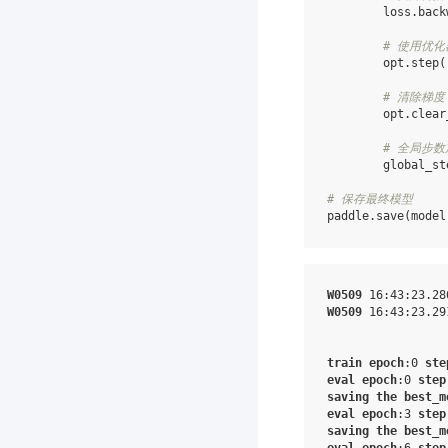
loss
.
back
# 使用优
opt
.
step
(
# 清除梯度
opt
.
clear
# 全局步数
global_st
# 保存最终模型
paddle
.
save
(
model
W0509
16
:
43
:
23.28
W0509
16
:
43
:
23.29
train
epoch
:
0
ste
eval
epoch
:
0
step
saving
the
best_m
eval
epoch
:
3
step
saving
the
best_m