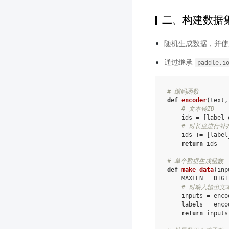
二、构建数据
随机生成数据，并使
通过继承
paddle.i
# 编码函数
def
encoder
(
text
,
# 文本转ID
ids
=
[
label_
# 对长度进行补
ids
+=
[
label
return
ids
# 单个数据生成函数
def
make_data
(
inp
MAXLEN
=
DIGI
# 对输入输出文
inputs
=
enco
labels
=
enco
return
inputs