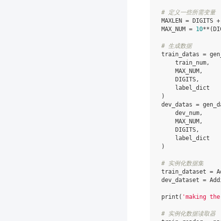
# 定义一些所需变量
MAXLEN
=
DIGITS
+
MAX_NUM
=
10
**
(
DI
# 生成数据
train_datas
=
gen
train_num
,
MAX_NUM
,
DIGITS
,
label_dict
)
dev_datas
=
gen_d
dev_num
,
MAX_NUM
,
DIGITS
,
label_dict
)
# 实例化数据集
train_dataset
=
A
dev_dataset
=
Add
print
(
'making the
# 实例化数据读取器