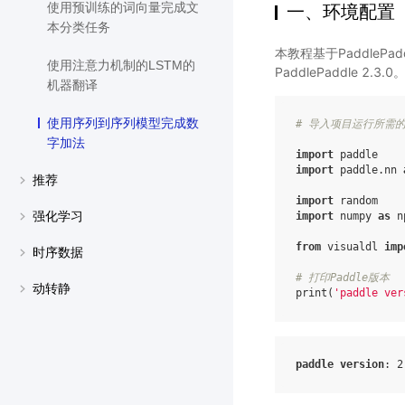
使用预训练的词向量完成文
一、环境配置
本分类任务
本教程基于PaddleP
使用注意力机制的LSTM的
PaddlePaddle 2.3.0
机器翻译
使用序列到序列模型完成数
# 导入项目运行所需
字加法
import
paddle
import
paddle.nn
推荐
import
random
强化学习
import
numpy
as
n
from
visualdl
imp
时序数据
# 打印Paddle版本
动转静
print
(
'paddle ver
paddle
version
:
2