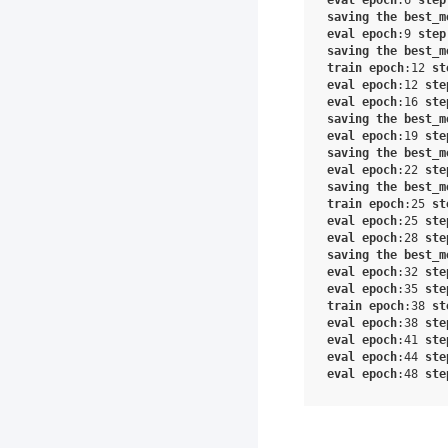
eval
epoch
:
6
step
saving
the
best_m
eval
epoch
:
9
step
saving
the
best_m
train
epoch
:
12
st
eval
epoch
:
12
ste
eval
epoch
:
16
ste
saving
the
best_m
eval
epoch
:
19
ste
saving
the
best_m
eval
epoch
:
22
ste
saving
the
best_m
train
epoch
:
25
st
eval
epoch
:
25
ste
eval
epoch
:
28
ste
saving
the
best_m
eval
epoch
:
32
ste
eval
epoch
:
35
ste
train
epoch
:
38
st
eval
epoch
:
38
ste
eval
epoch
:
41
ste
eval
epoch
:
44
ste
eval
epoch
:
48
ste