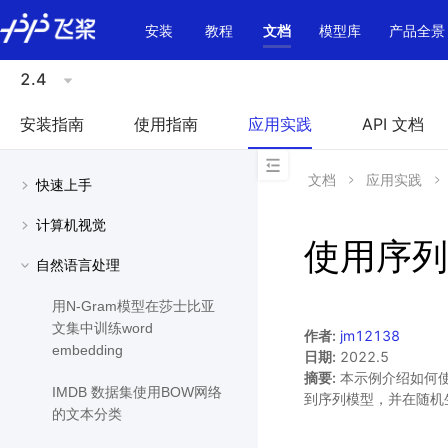
\u200E
安装
教程
文档
模型库
产品全景
2.4
安装指南
使用指南
应用实践
API 文档
文档
应用实践
快速上手
计算机视觉
使用序列
自然语言处理
用N-Gram模型在莎士比亚
文集中训练word
作者:
jm12138
embedding
日期:
2022.5
摘要:
本示例介绍如何
IMDB 数据集使用BOW网络
到序列模型，并在随机
的文本分类