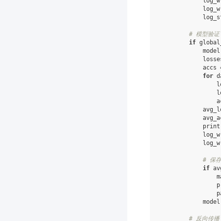
log_w
log_w
log_s
# 模型验证
if
global
model
losse
accs
for
d
l
l
a
avg_l
avg_a
print
log_w
log_w
# 保
if
av
m
p
p
model
# 反向传播