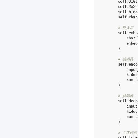
self
.
DIGI
self
.
MAXL
self
.
hidd
self
.
char
# 嵌入层
self
.
emb
char_
embed
)
# 编码器
self
.
enco
input
hidde
num_l
)
# 解码器
self
.
deco
input
hidde
num_l
)
# 全连接层
self
.
fc
=