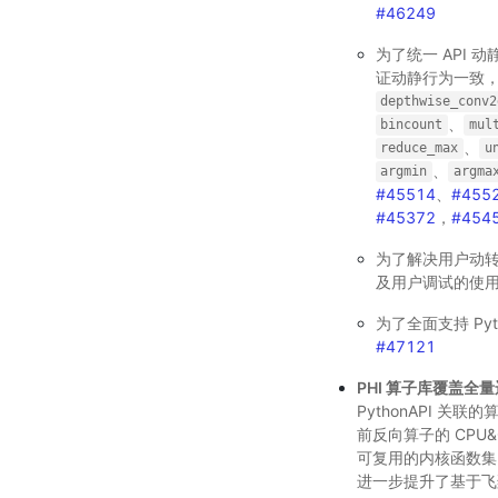
#46249
为了统一 API 动
证动静行为一致
depthwise_conv2
、
bincount
mul
、
reduce_max
u
、
argmin
argma
#45514
、
#455
#45372
，
#454
为了解决用户动
及用户调试的使
为了全面支持 Pyth
#47121
PHI 算子库覆盖全
PythonAPI 关
前反向算子的 CPU&
可复用的内核函数集。
进一步提升了基于飞