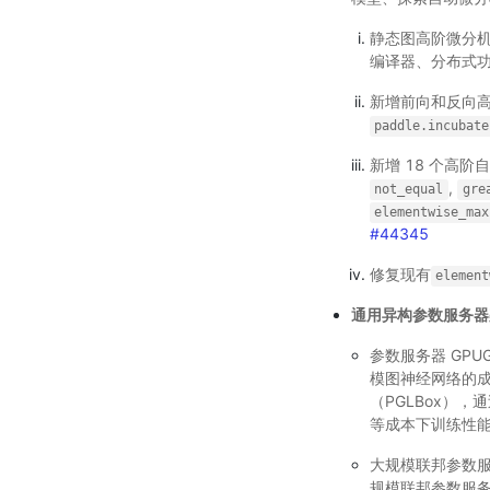
静态图高阶微分
编译器、分布式
新增前向和反向高
paddle.incubate
新增 18 个高阶
,
not_equal
gre
elementwise_max
#44345
修复现有
element
通用异构参数服务器
参数服务器 GPU
模图神经网络的成
（PGLBox）
等成本下训练性能
大规模联邦参数服
规模联邦参数服