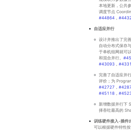
本地更新，公共
调度节点 Coord
#44864
，
#443
自适应并行
设计并推出了完
自动分布式保存
于单机组网就可
和混合并行。
#4
#43093
，
#433
完善了自适应并行底
评价；为 Progr
#42727
，
#428
#45118
，
#452
新增数据并行下 S
择吞吐最高的 Shar
训练硬件接入-插件
可以根据硬件特性按