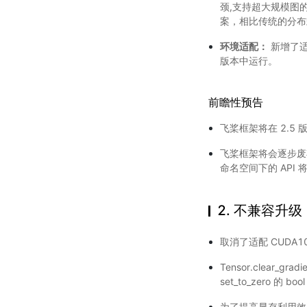
颈,支持超大规模图的
案，相比传统的分布式
环境适配：
新增了适配
版本中运行。
前瞻性预告
飞桨框架将在 2.5 版
飞桨框架将会逐步废弃 
命名空间下的 API
2. 不兼容升级
取消了适配 CUDA1
Tensor.clear_gr
set_to_zero 的 bo
为了提高显存利用效