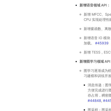
新增语音领域 API：
新增 MFCC、Spe
CPU 实现处理性
新增窗函数、离散
新增语音 IO 模块
加载。
#45939
新增 TESS，E
新增图学习领域 API
图学习逐渐成为机器
习建模和训练开
消息传递：图学
方便完成进行
存占用，稠密图
#44848
,
#44
图采样：图采