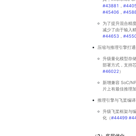
#43881
，
#440
#45406
，
#458
为了提升混合精度下
减少了由于输入精
#44653
，
#455
压缩与推理引擎打通
升级量化模型存储格式，
部署方式，支持芯片类
#46022
）
新增兼容 SoC/N
片上有最佳推理
推理引擎与飞桨编译
升级飞桨框架与编译
化（
#44499
#4
（2）底层优化