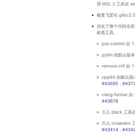
用 WSL 2 工具在 w
修复飞桨在 glibc
优化了整个代码仓库中
检查工具。
pre-commit 由 
pylint 由默认版
remove-crlf 由
cpplint 由默认
#43695
，
#437
clang-format 
#43678
引入 black 工
引入 cmakelin
#43414
，
#434