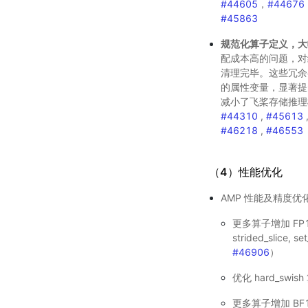
#44605
，
#44676
#45863
规范化算子定义，大
配成本高的问题，对
清理完毕。这些冗余
的属性变量，显著提
减小了飞桨存储推理
#44310
,
#45613
#46218
,
#46553
（4）性能优化
AMP 性能及精度优
更多算子增加 FP16
strided_slice, 
#46906
）
优化 hard_swi
更多算子增加 BF16