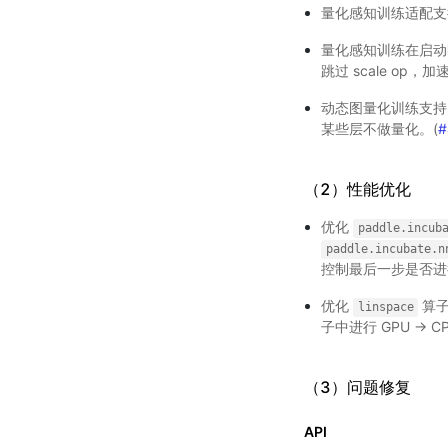
量化感知训练适配支持
量化感知训练在启
跳过 scale op，
动态图量化训练支
某些层不做量化。(
#
（2）性能优化
优化
paddle.incub
paddle.incubate.n
控制最后一步是否
优化
算
linspace
子中进行 GPU -> 
（3）问题修复
API