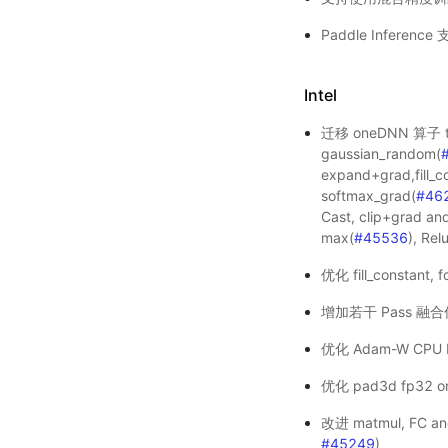
Paddle Inferen
Intel
迁移 oneDNN 算子 tr
gaussian_random(
expand+grad,fill_c
softmax_grad(
#46
Cast, clip+grad an
max(
#45536
), Rel
优化 fill_constan
增加若干 Pass 融
优化 Adam-W CPU 
优化 pad3d fp32 
改进 matmul, FC 
#45249
)