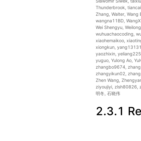
Sławomir Siwek, taix
Thunderbrook, tianca
Zhang, Walter, Wang
wangna11BD, WangXi,
Wei Shengyu, Weilong
wuhuachaocoding, wu
xiaohemaikoo, xiaoti
xiongkun, yang131313
yaozhixin, yeliang225
yuguo, Yulong Ao, Yu
zhangbo9674, zhangb
zhangyikun02, zhangz
Zhen Wang, Zhengyang
ziyoujiyi, zlsh808
明冬, 石晓伟
2.3.1 R