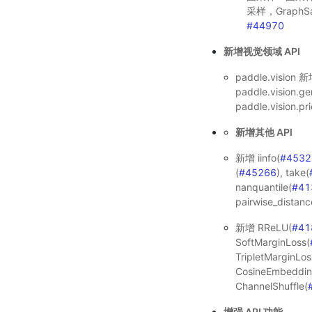
采样，Graph
#44970
新增视觉领域 API
paddle.vision 
paddle.vision.ge
paddle.vision.pr
新增其他 API
新增 iinfo(
#4532
(
#45266
), take(
nanquantile(
#41
pairwise_distanc
新增 RReLU(
#41
SoftMarginLoss(
TripletMarginLos
CosineEmbeddin
ChannelShuffle(
增强 API 功能