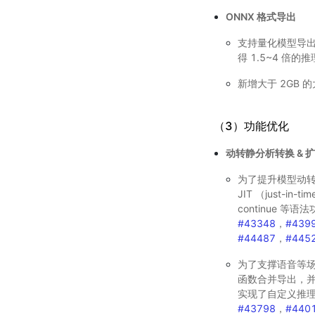
ONNX 格式导出
支持量化模型导出，导
得 1.5~4 倍的
新增大于 2GB 
（3）功能优化
动转静分析转换 & 
为了提升模型动
JIT （just-i
continue 等语
#43348
，
#439
#44487
，
#445
为了支撑语音等场景
函数合并导出，并新增
实现了自定义推
#43798
，
#440