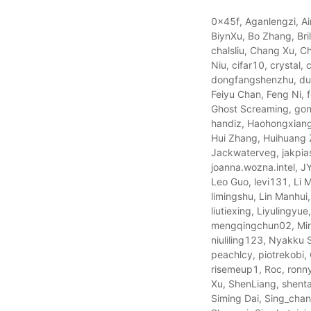
0x45f, Aganlengzi, Ain
BiynXu, Bo Zhang, Bri
chalsliu, Chang Xu, C
Niu, cifar10, crystal
dongfangshenzhu, dua
Feiyu Chan, Feng Ni, 
Ghost Screaming, go
handiz, Haohongxiang
Hui Zhang, Huihuang 
Jackwaterveg, jakpias
joanna.wozna.intel, 
Leo Guo, levi131, Li Mi
limingshu, Lin Manhui,
liutiexing, Liyulingy
mengqingchun02, Min
niuliling123, Nyakku
peachlcy, piotrekobi
risemeup1, Roc, ronn
Xu, ShenLiang, shenta
Siming Dai, Sing_chan