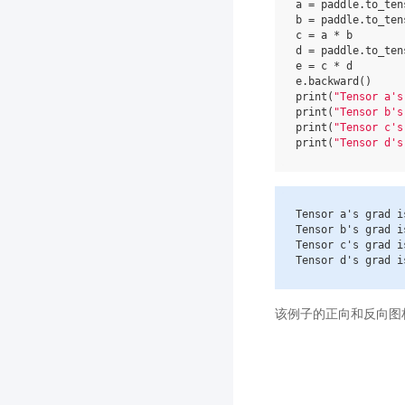
a
=
paddle
.
to_ten
b
=
paddle
.
to_ten
c
=
a
*
b
d
=
paddle
.
to_ten
e
=
c
*
d
e
.
backward
()
print
(
"Tensor a's
print
(
"Tensor b's
print
(
"Tensor c's
print
(
"Tensor d's
Tensor
a
's grad i
Tensor
b
's grad i
Tensor
c
's grad i
Tensor
d
's grad i
该例子的正向和反向图