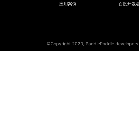
应用案例
百度开发
©Copyright 2020, PaddlePaddle developers