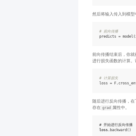
然后将输入传入到模型
# 前向传播
predicts
=
model
(
前向传播结束后，你就
进行损失函数的计算。
# 计算损失
loss
=
F
.
cross_en
随后进行反向传播，在
存在
属性中。
grad
# 开始进行反向传播
loss
.
backward
()