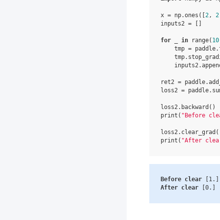
x
=
np
.
ones
([
2
,
2
inputs2
=
[]
for
_
in
range
(
10
tmp
=
paddle
.
tmp
.
stop_grad
inputs2
.
appen
ret2
=
paddle
.
add
loss2
=
paddle
.
su
loss2
.
backward
()
print
(
"Before cle
loss2
.
clear_grad
(
print
(
"After clea
Before
clear
[
1.
]
After
clear
[
0.
]