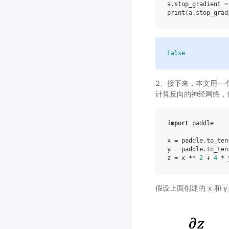
a
.
stop_gradient
=
print
(
a
.
stop_grad
False
2、接下来，本文用一
计算反向的神经网络，
import
paddle
x
=
paddle
.
to_ten
y
=
paddle
.
to_ten
z
=
x
**
2
+
4
*
假设上面创建的
和
x
y