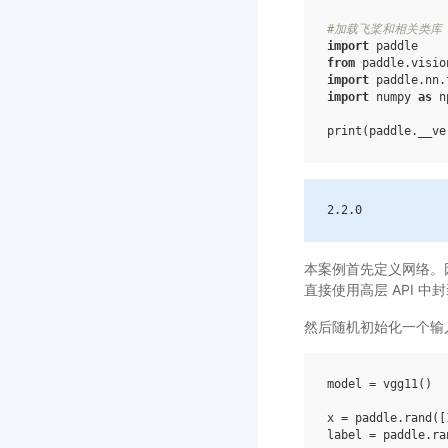
#加载飞桨和相关类库
import
paddle
from
paddle.visio
import
paddle.nn.
import
numpy
as
n
print
(
paddle
.
__ve
2
.2
.0
本案例首先定义网络。
直接使用高层 API 中
然后随机初始化一个输
model
=
vgg11
()
x
=
paddle
.
rand
([
label
=
paddle
.
ra