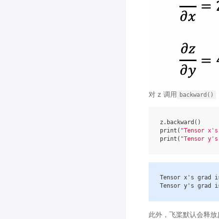
对 z 调用
backward()
z
.
backward
()
print
(
"Tensor x's
print
(
"Tensor y's
Tensor
x
's grad i
Tensor
y
's grad i
此外，飞桨默认会释放