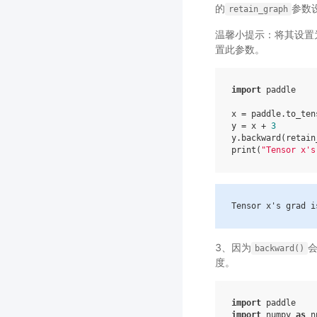
的
参数
retain_graph
温馨小提示：将其设置
置此参数。
import
paddle
x
=
paddle
.
to_ten
y
=
x
+
3
y
.
backward
(
retain
print
(
"Tensor x's
Tensor
x
's grad i
3、因为
backward()
度。
import
paddle
import
numpy
as
n