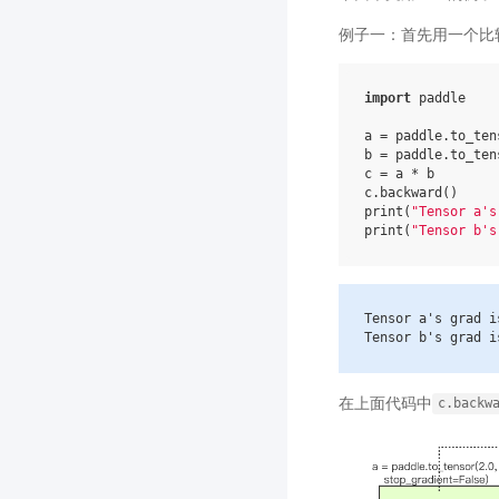
例子一：首先用一个比
import
paddle
a
=
paddle
.
to_ten
b
=
paddle
.
to_ten
c
=
a
*
b
c
.
backward
()
print
(
"Tensor a's
print
(
"Tensor b's
Tensor
a
's grad i
Tensor
b
's grad i
在上面代码中
c.backw