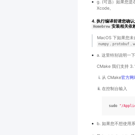
g. (可选）如果您是在
Xcode。
4.
执行编译前
请您确认
安装相关依
Homebrew
MacOS 下如果
numpy，protobuf，w
a. 这里特别说明一
CMake 我们支持 3
从 CMake
官方网
在控制台输入
sudo 
"/Appli
b. 如果您不想使用系