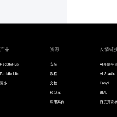
产品
资源
友情链
PaddleHub
安装
AI开放平
Paddle Lite
教程
AI Studio
更多
文档
EasyDL
模型库
BML
应用案例
百度开发