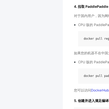
4. 拉取 PaddlePaddl
对于国内用户，因为网络
CPU 版的 PaddleP
docker
pull
re
如果您的机器不在中国大陆
CPU 版的 PaddleP
docker
pull
pa
您可以访问
DockerHub
5. 创建并进入满足编译环