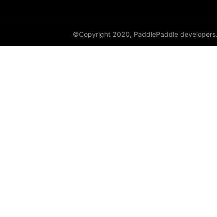
©Copyright 2020, PaddlePaddle developers