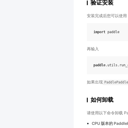
验证安装
安装完成后您可以使用
import
paddle
再输入
paddle
.
utils
.
run_
如果出现
PaddlePaddl
如何卸载
请使用以下命令卸载 Padd
CPU 版本的 Paddle