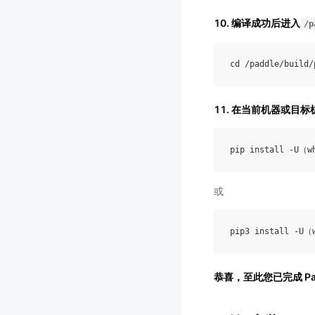
10. 编译成功后进入
/p
cd
/
paddle
/
build
/
11. 在当前机器或目
或
恭喜，至此您已完成 Pad