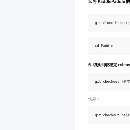
5. 将 PaddlePadd
git
clone
https
:
/
cd
Paddle
6. 切换到较稳定 rel
git
checkout
[
分
例如：
git
checkout
rele