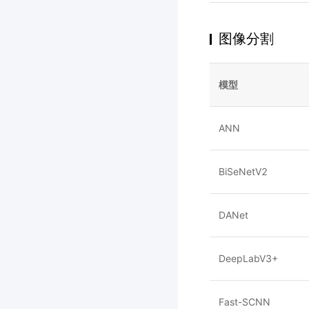
图像分割
模型
ANN
BiSeNetV2
DANet
DeepLabV3+
Fast-SCNN