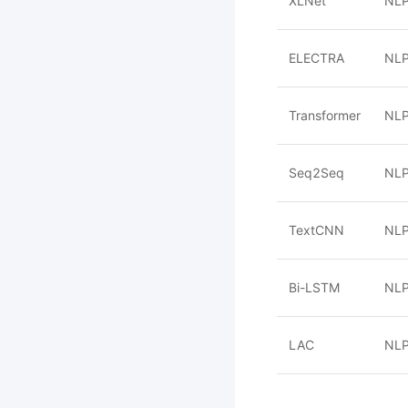
XLNet
NL
ELECTRA
NL
Transformer
NL
Seq2Seq
NL
TextCNN
NL
Bi-LSTM
NL
LAC
NL