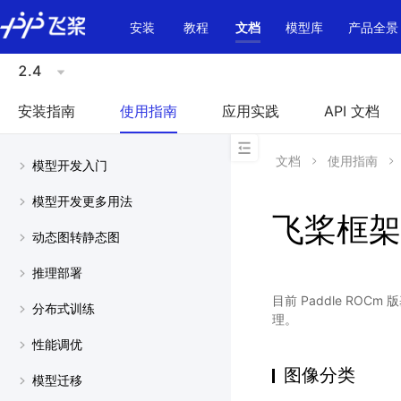
\u200E
安装
教程
文档
模型库
产品全景
2.4
安装指南
使用指南
应用实践
API 文档
文档
使用指南
模型开发入门
模型开发更多用法
飞桨框架
动态图转静态图
推理部署
目前 Paddle ROC
分布式训练
理。
性能调优
图像分类
模型迁移