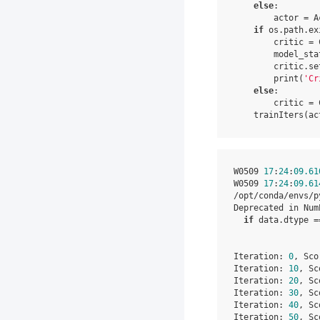
else
:
actor
=
A
if
os
.
path
.
ex
critic
=
model_sta
critic
.
se
print
(
'Cr
else
:
critic
=
trainIters
(
ac
W0509 
17
:
24
:
09.61
W0509 
17
:
24
:
09.61
/opt/conda/envs/p
Deprecated in Num
if
 data.dtype =
Iteration: 
0
, Sco
Iteration: 
10
, Sc
Iteration: 
20
, Sc
Iteration: 
30
, Sc
Iteration: 
40
, Sc
Iteration: 
50
, Sc