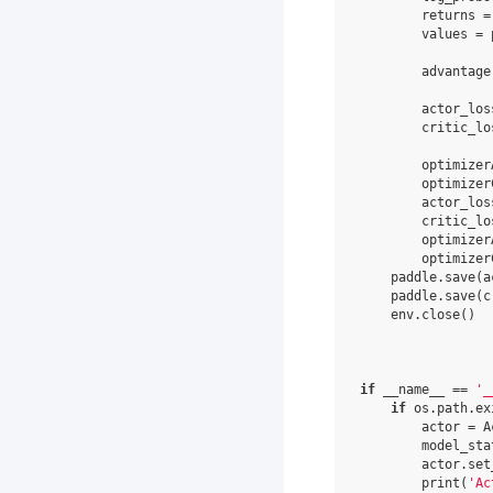
returns
=
values
=
advantage
actor_los
critic_lo
optimizer
optimizer
actor_los
critic_lo
optimizer
optimizer
paddle
.
save
(
a
paddle
.
save
(
c
env
.
close
()
if
__name__
==
'_
if
os
.
path
.
ex
actor
=
A
model_sta
actor
.
set
print
(
'Ac