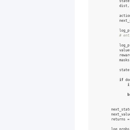
state
dist
,
actio
next_
log_p
# ent
log_p
value
rewar
masks
state
if
do
i
b
next_stat
next_valu
returns
=
log_probs