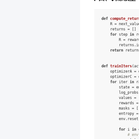
def
compute_retur
R
=
next_valu
returns
=
[]
for
step
in
r
R
=
rewar
returns
.
i
return
return
def
trainIters
(
ac
optimizerA
=
optimizerC
=
for
iter
in
r
state
=
e
log_probs
values
=
rewards
=
masks
=
[
entropy
=
env
.
reset
for
i
in
# env