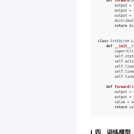
def
forward
(
s
output
=
output
=
output
=
distribut
return
di
class
Critic
(
nn
.
L
def
__init__
(
super
(
Cri
self
.
stat
self
.
acti
self
.
line
self
.
line
self
.
line
def
forward
(
s
output
=
output
=
value
=
s
return
va
四、训练模型