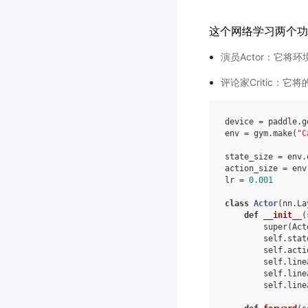
这个网络学习两个功
演员Actor：它
评论家Critic：
device
=
paddle
.
g
env
=
gym
.
make
(
"C
state_size
=
env
.
action_size
=
env
lr
=
0.001
class
Actor
(
nn
.
La
def
__init__
(
super
(
Act
self
.
stat
self
.
acti
self
.
line
self
.
line
self
.
line