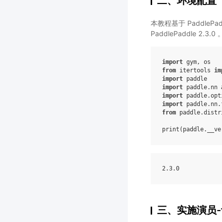
二、环境配置
本教程基于 PaddleP
PaddlePaddle 2.3.0 
import
gym
,
os
from
itertools
im
import
paddle
import
paddle.nn
import
paddle.opt
import
paddle.nn.
from
paddle.distr
print
(
paddle
.
__ve
2
.3
.0
三、实施演员