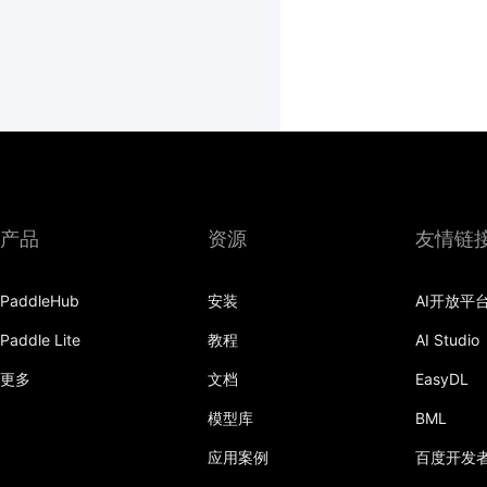
产品
资源
友情链
PaddleHub
安装
AI开放平
Paddle Lite
教程
AI Studio
更多
文档
EasyDL
模型库
BML
应用案例
百度开发