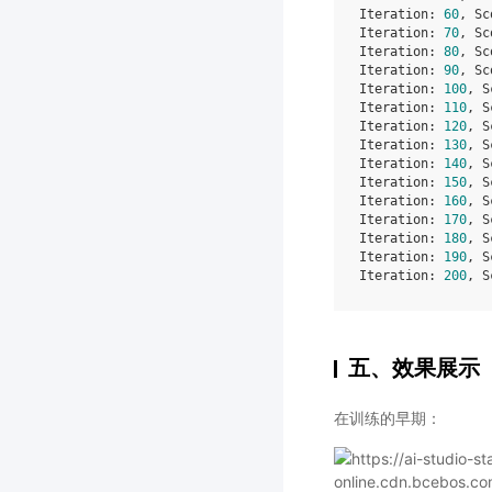
Iteration: 
60
, Sc
Iteration: 
70
, Sc
Iteration: 
80
, Sc
Iteration: 
90
, Sc
Iteration: 
100
, S
Iteration: 
110
, S
Iteration: 
120
, S
Iteration: 
130
, S
Iteration: 
140
, S
Iteration: 
150
, S
Iteration: 
160
, S
Iteration: 
170
, S
Iteration: 
180
, S
Iteration: 
190
, S
Iteration: 
200
, S
五、效果展示
在训练的早期：