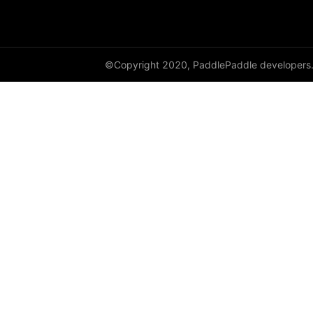
©Copyright 2020, PaddlePaddle developers