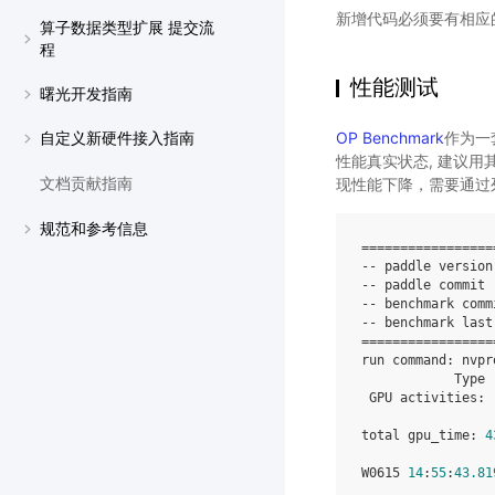
新增代码必须要有相应
算子数据类型扩展 提交流
程
性能测试
曙光开发指南
OP Benchmark
作为一
自定义新硬件接入指南
性能真实状态, 建议用其
现性能下降，需要通过
文档贡献指南
规范和参考信息
=================
--
paddle
version
--
paddle
commit
--
benchmark
comm
--
benchmark
last
=================
run
command
:
nvpr
Type
GPU
activities
:
total
gpu_time
:
4
W0615
14
:
55
:
43.81