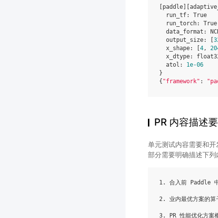
[
paddle
][
adaptive
run_tf
:
True
run_torch
:
True
data_format
:
NC
output_size
:
[
3
x_shape
:
[
4
,
20
x_dtype
:
float3
atol
:
1e-06
}
{
"framework"
:
"pa
PR 内容描述
单元测试内容需要和开发
部分需要明确描述下列
1.
合入前
Paddle
2.
业内最优方案的算
3.
PR
性能优化方案