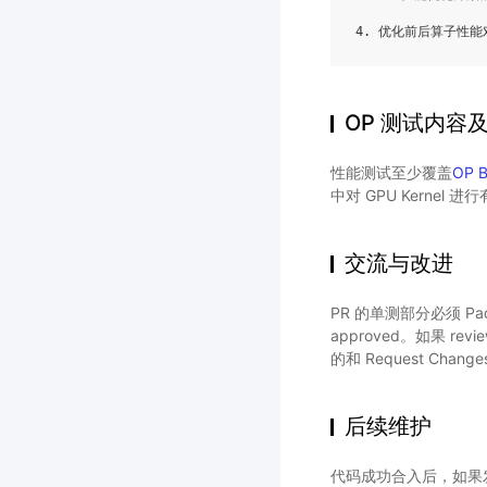
4.
优化前后算子性能
OP 测试内容
性能测试至少覆盖
OP 
中对 GPU Kernel
交流与改进
PR 的单测部分必须 P
approved。如果 r
的和 Request Cha
后续维护
代码成功合入后，如果