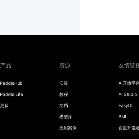
产品
资源
友情链
PaddleHub
安装
AI开放平
Paddle Lite
教程
AI Studio
更多
文档
EasyDL
模型库
BML
应用案例
百度开发