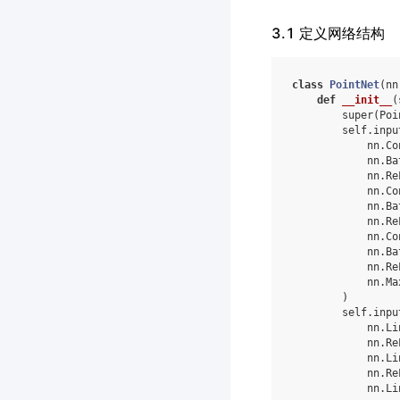
3.1 定义网络结构
class
PointNet
(
nn
def
__init__
(
super
(
Poi
self
.
inpu
nn
.
Co
nn
.
Ba
nn
.
Re
nn
.
Co
nn
.
Ba
nn
.
Re
nn
.
Co
nn
.
Ba
nn
.
Re
nn
.
Ma
)
self
.
inpu
nn
.
Li
nn
.
Re
nn
.
Li
nn
.
Re
nn
.
Li