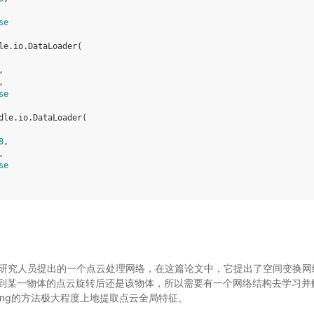
se
le
.
io
.
DataLoader
(
,
,
se
dle
.
io
.
DataLoader
(
8
,
,
se
福大学研究人员提出的一个点云处理网络，在这篇论文中，它提出了空间变换网络
到某一物体的点云旋转后还是该物体，所以需要有一个网络结构去学习并
oling的方法极大程度上地提取点云全局特征。