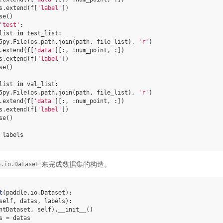
s
.
extend
(
f
[
'label'
])
se
()
'test'
:
list
in
test_list
:
5py
.
File
(
os
.
path
.
join
(
path
,
file_list
),
'r'
)
.
extend
(
f
[
'data'
][:,
:
num_point
,
:])
s
.
extend
(
f
[
'label'
])
se
()
list
in
val_list
:
5py
.
File
(
os
.
path
.
join
(
path
,
file_list
),
'r'
)
.
extend
(
f
[
'data'
][:,
:
num_point
,
:])
s
.
extend
(
f
[
'label'
])
se
()
labels
来完成数据集的构造。
e.io.Dataset
t
(
paddle
.
io
.
Dataset
):
self
,
datas
,
labels
):
ntDataset
,
self
)
.
__init__
()
s
=
datas