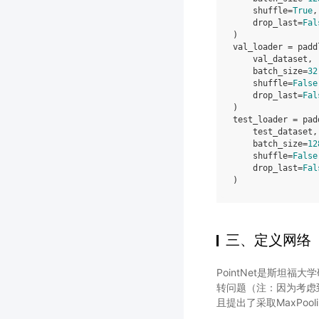
shuffle
=
True
,
drop_last
=
Fal
)
val_loader
=
padd
val_dataset
,
batch_size
=
32
shuffle
=
False
drop_last
=
Fal
)
test_loader
=
pad
test_dataset
,
batch_size
=
12
shuffle
=
False
drop_last
=
Fal
)
三、定义网络
PointNet是斯坦
转问题（注：因为考虑
且提出了采取MaxPo