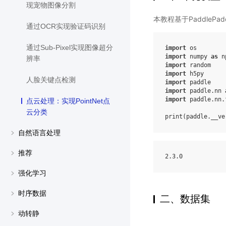
现宠物图像分割
本教程基于PaddleP
通过OCR实现验证码识别
通过Sub-Pixel实现图像超分
import
os
import
numpy
as
n
辨率
import
random
import
h5py
人脸关键点检测
import
paddle
import
paddle.nn
import
paddle.nn.
点云处理：实现PointNet点
云分类
print
(
paddle
.
__ve
自然语言处理
推荐
2
.3
.0
强化学习
时序数据
二、数据集
动转静