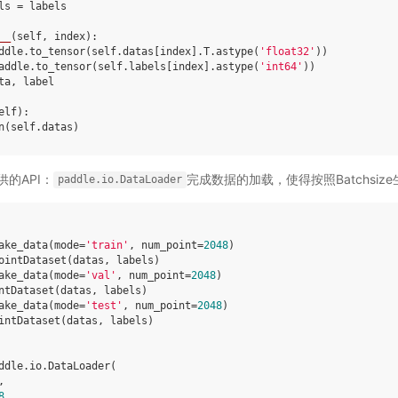
ls
=
labels
__
(
self
,
index
):
ddle
.
to_tensor
(
self
.
datas
[
index
]
.
T
.
astype
(
'float32'
))
addle
.
to_tensor
(
self
.
labels
[
index
]
.
astype
(
'int64'
))
ta
,
label
elf
):
n
(
self
.
datas
)
的API：
完成数据的加载，使得按照Batchsize生
paddle.io.DataLoader
ake_data
(
mode
=
'train'
,
num_point
=
2048
)
ointDataset
(
datas
,
labels
)
ake_data
(
mode
=
'val'
,
num_point
=
2048
)
ntDataset
(
datas
,
labels
)
ake_data
(
mode
=
'test'
,
num_point
=
2048
)
intDataset
(
datas
,
labels
)
ddle
.
io
.
DataLoader
(
,
8
,