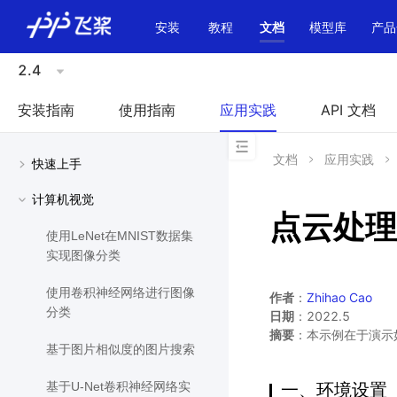
\u200E
安装
教程
文档
模型库
产品
2.4
安装指南
使用指南
应用实践
API 文档
文档
应用实践
快速上手
计算机视觉
点云处理
使用LeNet在MNIST数据集
实现图像分类
使用卷积神经网络进行图像
作者
：
Zhihao Cao
分类
日期
：2022.5
摘要
：本示例在于演示如何基
基于图片相似度的图片搜索
一、环境设置
基于U-Net卷积神经网络实