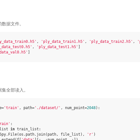
有的数据文件。
y_data_train0.h5'
,
'ply_data_train1.h5'
,
'ply_data_train2.h5'
,
'
_data_test0.h5'
,
'ply_data_test1.h5'
]
data_val0.h5'
]
数据集全部读入。
e
=
'train'
,
path
=
'./dataset/'
,
num_point
=
2048
):
rain'
:
list
in
train_list
:
5py
.
File
(
os
.
path
.
join
(
path
,
file_list
),
'r'
)
.
extend
(
f
[
'data'
][:,
:
num_point
,
:])