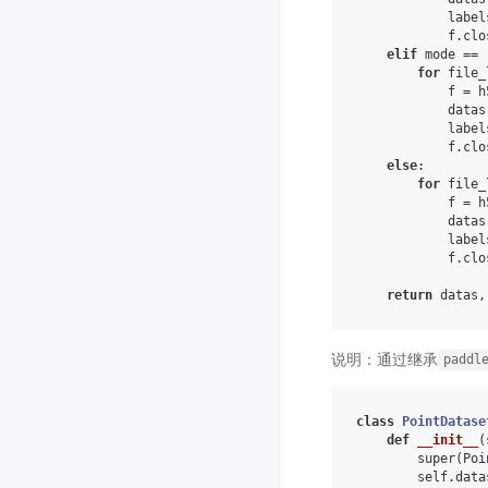
label
f
.
clo
elif
mode
==
for
file_
f
=
h
datas
label
f
.
clo
else
:
for
file_
f
=
h
datas
label
f
.
clo
return
datas
,
说明：通过继承
paddl
class
PointDatase
def
__init__
(
super
(
Poi
self
.
data