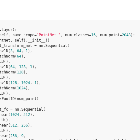
.
Layer
):
self
,
name_scope
=
'PointNet_'
,
num_classes
=
16
,
num_point
=
2048
):
ntNet
,
self
)
.
__init__
()
t_transform_net
=
nn
.
Sequential
(
nv1D
(
3
,
64
,
1
),
tchNorm
(
64
),
LU
(),
nv1D
(
64
,
128
,
1
),
tchNorm
(
128
),
LU
(),
nv1D
(
128
,
1024
,
1
),
tchNorm
(
1024
),
LU
(),
xPool1D
(
num_point
)
t_fc
=
nn
.
Sequential
(
near
(
1024
,
512
),
LU
(),
near
(
512
,
256
),
LU
(),
near
(
256
,
9
,