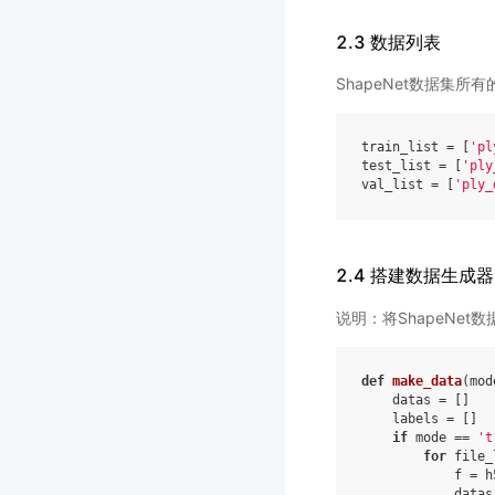
2.3 数据列表
ShapeNet数据集所
train_list
=
[
'pl
test_list
=
[
'ply
val_list
=
[
'ply_
2.4 搭建数据生成器
说明：将ShapeNet
def
make_data
(
mod
datas
=
[]
labels
=
[]
if
mode
==
't
for
file_
f
=
h
datas