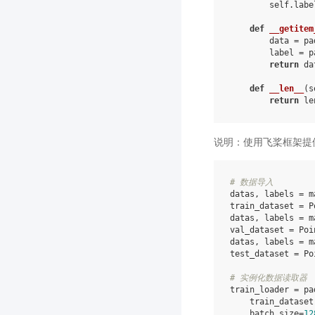
self
.
labe
def
__getitem
data
=
pa
label
=
p
return
da
def
__len__
(
s
return
le
说明：使用飞桨框架提供
# 数据导入
datas
,
labels
=
m
train_dataset
=
P
datas
,
labels
=
m
val_dataset
=
Poi
datas
,
labels
=
m
test_dataset
=
Po
# 实例化数据读取器
train_loader
=
pa
train_dataset
batch_size
=
12