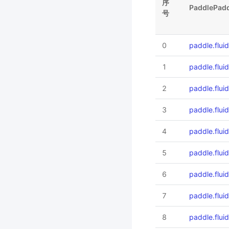
序
PaddlePadd
号
0
paddle.flui
1
paddle.flu
2
paddle.flui
3
paddle.flui
4
paddle.flui
5
paddle.flu
6
paddle.flu
7
paddle.flui
8
paddle.flui