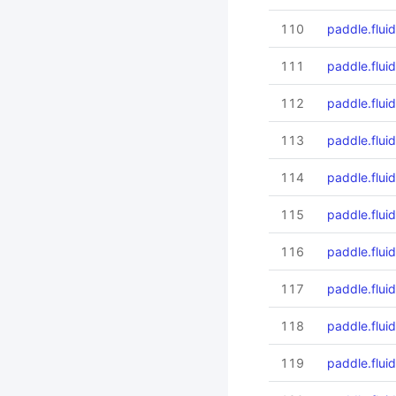
110
paddle.flui
111
paddle.flui
112
paddle.flui
113
paddle.fluid
114
paddle.fluid
115
paddle.fluid
116
paddle.fluid
117
paddle.flui
118
paddle.fluid
119
paddle.flui