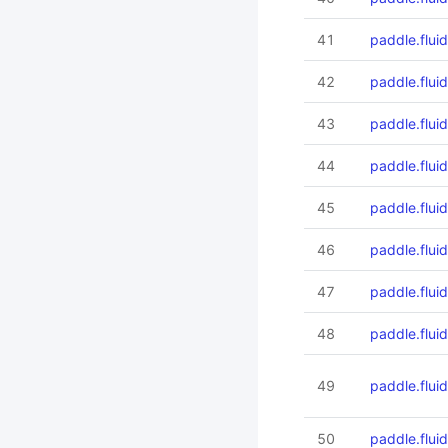
41
paddle.flui
42
paddle.flu
43
paddle.flu
44
paddle.flu
45
paddle.flu
46
paddle.flu
47
paddle.flui
48
paddle.flui
49
paddle.flui
50
paddle.flu