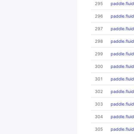
295
paddle.fluid
296
paddle.flui
297
paddle.fluid.
298
paddle.fluid
299
paddle.fluid
300
paddle.flui
301
paddle.fluid
302
paddle.flui
303
paddle.flui
304
paddle.flui
305
paddle.flui