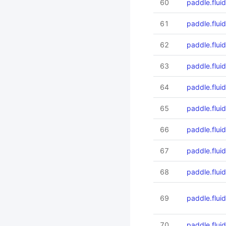
60
paddle.flui
61
paddle.flui
62
paddle.flu
63
paddle.flu
64
paddle.flu
65
paddle.flu
66
paddle.flui
67
paddle.flui
68
paddle.flui
69
paddle.flui
70
paddle.flui