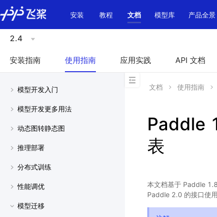
\u200E
安装
教程
文档
模型库
产品全景
2.4
安装指南
使用指南
应用实践
API 文档
文档
使用指南
模型开发入门
模型开发更多用法
Paddle 
动态图转静态图
表
推理部署
分布式训练
本文档基于 Paddle 
性能调优
Paddle 2.0 的接口使
模型迁移