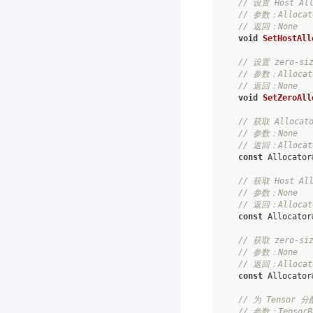
// 设置 Host All
// 参数：Alloca
// 返回：None
void
SetHostAll
// 设置 zero-siz
// 参数：Alloca
// 返回：None
void
SetZeroAll
// 获取 Allocat
// 参数：None
// 返回：Alloca
const
Allocator
// 获取 Host All
// 参数：None
// 返回：Alloca
const
Allocator
// 获取 zero-siz
// 参数：None
// 返回：Alloca
const
Allocator
// 为 Tensor 分
// 参数：Tensor