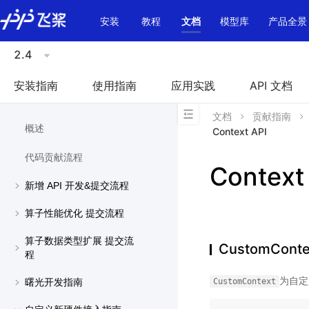
\u200E
安装
教程
文档
模型库
产品全景
2.4
安装指南
使用指南
应用实践
API 文档
文档
贡献指南
概述
Context API
代码贡献流程
Context
新增 API 开发&提交流程
算子性能优化 提交流程
算子数据类型扩展 提交流
CustomConte
程
为自定义
CustomContext
曙光开发指南