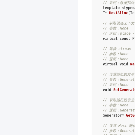
// 返回：数据指针
template
<
typen
T
*
HostAlloc
(
Te
// 获取设备上下文
// 参数：None
// 返回：place -
virtual
const
P
// 等待 strea
// 参数：None
// 返回：None
virtual
void
Wa
// 设置随机数发生
// 参数：Genera
// 返回：None
void
SetGenerat
// 获取随机数发生
// 参数：None
// 返回：Genera
Generator
*
GetG
// 设置 Host 
// 参数：Genera