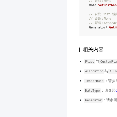
// 返回：None
void
SetHostGen
// 获取 Host 
// 参数：None
// 返回：Genera
Generator
*
GetH
相关内容
与
Place
CustomPla
与
Allocation
Allo
：请参
TensorBase
：请参照
DataType
：请参
Generator