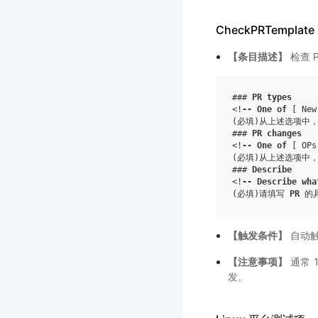
CheckPRTemplate
【条目描述】
检查 
### 
PR
types
<!
--
One
of
[ New
(必填)从上述选项中
### 
PR
changes
<!
--
One
of
[ OPs
(必填)从上述选项中
### 
Describe
<!
--
Describe
wha
(必填)请填写 
PR
【触发条件】
自动
【注意事项】
通常 
发。