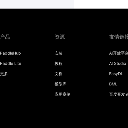
产品
资源
友情链
PaddleHub
安装
AI开放平
Paddle Lite
教程
AI Studio
更多
文档
EasyDL
模型库
BML
应用案例
百度开发