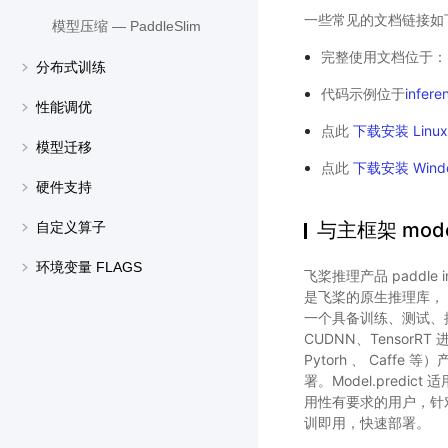
一些常见的文档链接如
模型压缩 — PaddleSlim
完整使用文档位于：
分布式训练
代码示例位于
infer
性能调优
点此
下载安装 Linu
模型迁移
点此
下载安装 Wind
硬件支持
与主框架 model
自定义算子
环境变量 FLAGS
飞桨推理产品 paddle in
是飞桨的原生推理库， 
一个具备训练、测试、推理的
CUDNN、TensorRT
Pytorh 、 Caff
署。Model.predic
用性有要求的用户，针
训即用，快速部署。