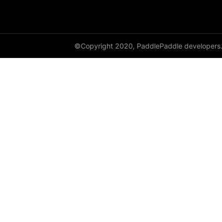
©Copyright 2020, PaddlePaddle developers