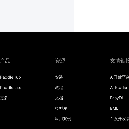
产品
资源
友情链
PaddleHub
安装
AI开放平
Paddle Lite
教程
AI Studio
更多
文档
EasyDL
模型库
BML
应用案例
百度开发