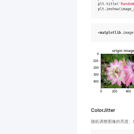
plt
.
title
(
'Random
plt
.
imshow
(
image_
<
matplotlib
.
image
ColorJitter
随机调整图像的亮度、