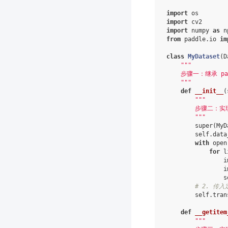
import
os
import
cv2
import
numpy
as
n
from
paddle.io
im
class
MyDataset
(
D
"""
    步骤一：继承 pad
    """
def
__init__
(
"""
        步骤二：
        """
super
(
MyD
self
.
data
with
open
for
l
i
i
s
# 2. 
self
.
tran
def
__getitem
"""