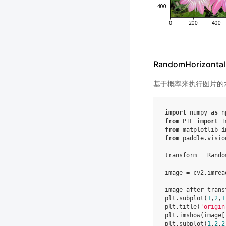
RandomHorizontal
基于概率来执行图片的
import
numpy
as
n
from
PIL
import
I
from
matplotlib
i
from
paddle.visio
transform
=
Rando
image
=
cv2
.
imrea
image_after_trans
plt
.
subplot
(
1
,
2
,
1
plt
.
title
(
'origin
plt
.
imshow
(
image
[
plt
.
subplot
(
1
,
2
,
2