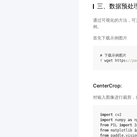
三、数据预处
通过可视化的方法，可
例。
首先下载示例图片
# 下载示例图片

! wget https:
//pa
CenterCrop:
对输入图像进行裁剪，
import
cv2
import
numpy
as
n
from
PIL
import
I
from
matplotlib
i
from
paddle.visio