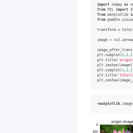
import
numpy
as
n
from
PIL
import
I
from
matplotlib
i
from
paddle.visio
transform
=
Color
image
=
cv2
.
imrea
image_after_trans
plt
.
subplot
(
1
,
2
,
1
plt
.
title
(
'origin
plt
.
imshow
(
image
[
plt
.
subplot
(
1
,
2
,
2
plt
.
title
(
'ColorJ
plt
.
imshow
(
image_
<
matplotlib
.
image