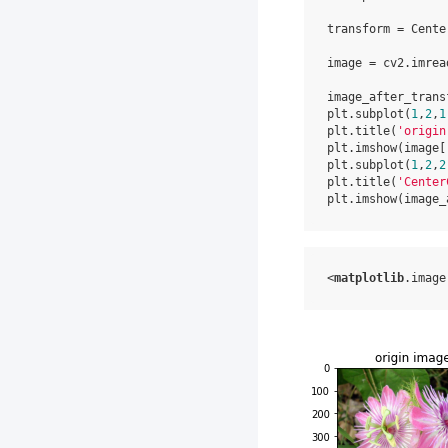
transform
=
Cente
image
=
cv2
.
imrea
image_after_trans
plt
.
subplot
(
1
,
2
,
1
plt
.
title
(
'origin
plt
.
imshow
(
image
[
plt
.
subplot
(
1
,
2
,
2
plt
.
title
(
'Center
plt
.
imshow
(
image_
<
matplotlib
.
image