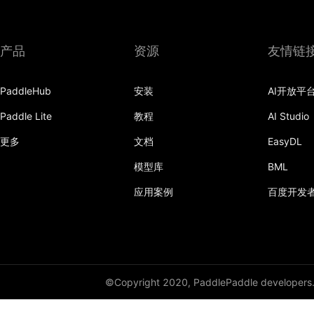
产品
资源
友情链
PaddleHub
安装
AI开放平
Paddle Lite
教程
AI Studio
更多
文档
EasyDL
模型库
BML
应用案例
百度开发
©Copyright 2020, PaddlePaddle developers