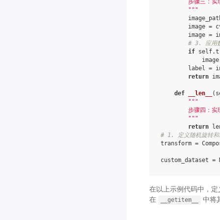
        步骤三：
        """
image_pat
image
=
c
image
=
i
# 3. 应
if
self
.
t
image
label
=
i
return
im
def
__len__
(
s
"""
        步骤四：
        """
return
le
# 1. 定义随机旋转
transform
=
Compo
custom_dataset
=
在以上示例代码中，定
在
中将
__getitem__