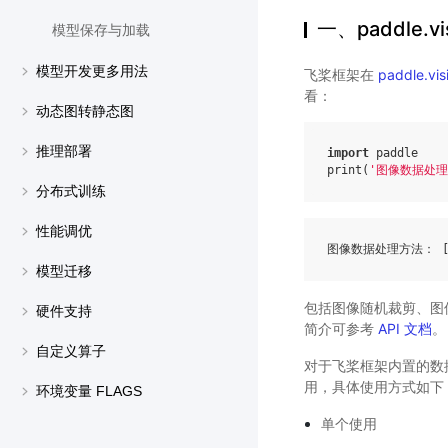
一、paddle.vi
模型保存与加载
模型开发更多用法
飞桨框架在
paddle.vis
看：
动态图转静态图
推理部署
import
paddle
print
(
'图像数据处理
分布式训练
性能调优
图像数据处理方法： 
模型迁移
包括图像随机裁剪、图
硬件支持
简介可参考
API 文档
。
自定义算子
对于飞桨框架内置的数
用，具体使用方式如下
环境变量 FLAGS
单个使用