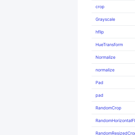
crop
Grayscale
hflip
HueTransform
Normalize
normalize
Pad
pad
RandomCrop
RandomHorizontalFl
RandomResizedCro