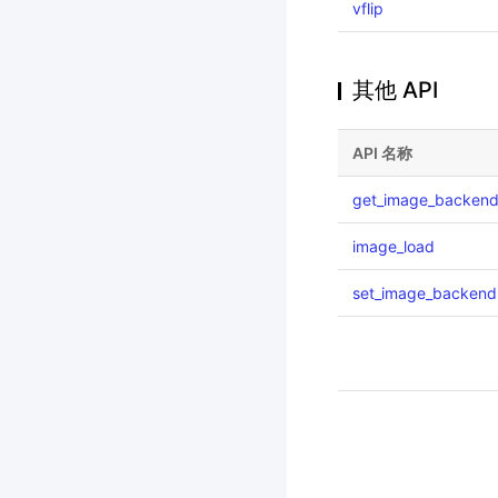
vflip
其他 API
API 名称
get_image_backen
image_load
set_image_backend