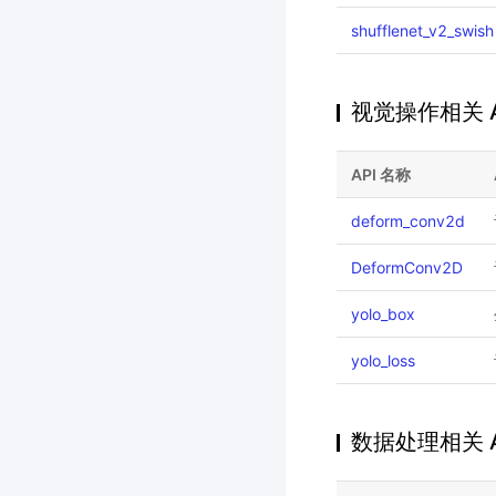
shufflenet_v2_swish
视觉操作相关 A
API 名称
deform_conv2d
DeformConv2D
yolo_box
yolo_loss
数据处理相关 A