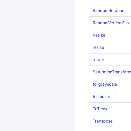
RandomRotation
RandomVerticalFlip
Resize
resize
rotate
SaturationTransfor
to_grayscale
to_tensor
ToTensor
Transpose