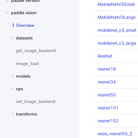
paddle.version
MobileNetV3Small
paddle.vision
MobileNetV3Large
Overview
mobilenet_v3_small
datasets
mobilenet_v3_large
get_image_backend
ResNet
image_load
resnet18
models
resnet34
ops
resnet50
set_image_backend
resnet101
transforms
resnet152
wide_resnet50_2