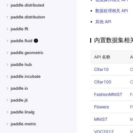
paddle.distributed
数据处理相关 API
paddle.distribution
其他 API
paddle.fft
内置数据集相关 
paddle.fluid
paddle.geometric
API 名称
A
paddle.hub
Cifar10
C
paddle.incubate
Cifar100
C
paddle.io
FashionMNIST
F
paddle.jit
Flowers
F
paddle.linalg
MNIST
paddle.metric
VOC2012