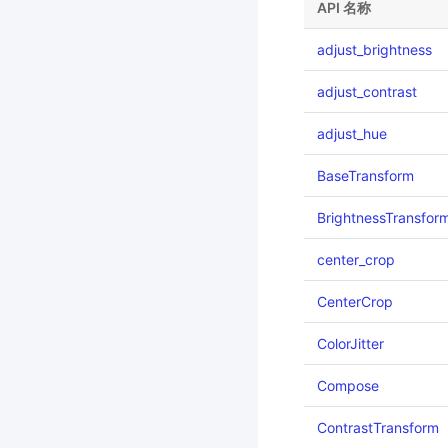
API 名称
adjust_brightness
adjust_contrast
adjust_hue
BaseTransform
BrightnessTransfor
center_crop
CenterCrop
ColorJitter
Compose
ContrastTransform