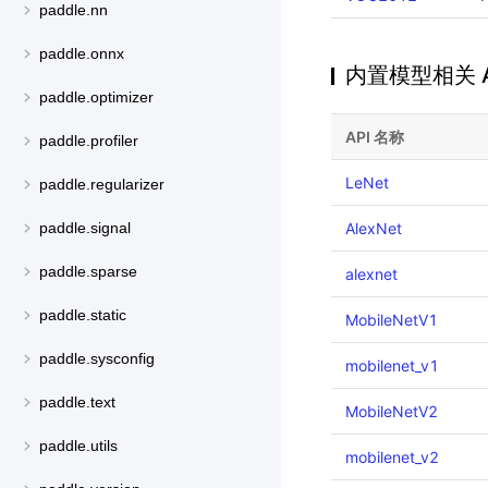
paddle.nn
paddle.onnx
内置模型相关 A
paddle.optimizer
API 名称
paddle.profiler
LeNet
paddle.regularizer
AlexNet
paddle.signal
paddle.sparse
alexnet
paddle.static
MobileNetV1
paddle.sysconfig
mobilenet_v1
paddle.text
MobileNetV2
paddle.utils
mobilenet_v2