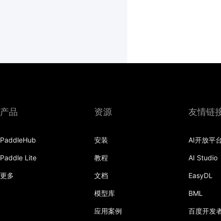
产品
资源
友情链
PaddleHub
安装
AI开放平
Paddle Lite
教程
AI Studio
更多
文档
EasyDL
模型库
BML
应用案例
百度开发