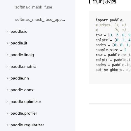
代码示例
softmax_mask_fuse
softmax_mask_fuse_upper_triangle
import
paddle
# edges: (3, 0), 
#        (9, 5), 
paddle.io
row
=
[
3
,
7
,
0
,
9
colptr
=
[
0
,
2
,
4
paddle.jit
nodes
=
[
0
,
8
,
1
,
sample_size
=
2
paddle.linalg
row
=
paddle
.
to_t
colptr
=
paddle
.
t
nodes
=
paddle
.
to
paddle.metric
out_neighbors
,
ou
paddle.nn
paddle.onnx
paddle.optimizer
paddle.profiler
paddle.regularizer