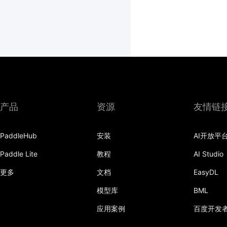
产品
资源
友情链
PaddleHub
安装
AI开放平
Paddle Lite
教程
AI Studio
更多
文档
EasyDL
模型库
BML
应用案例
百度开发