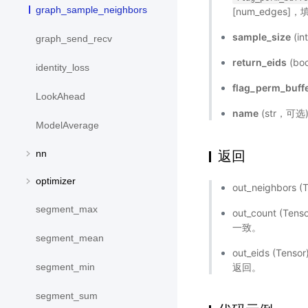
graph_sample_neighbors
[num_edges]
sample_size
(i
graph_send_recv
return_eids
(b
identity_loss
flag_perm_buff
LookAhead
name
(str，可
ModelAverage
返回
nn
optimizer
out_neighbor
segment_max
out_count 
一致。
segment_mean
out_eids (Tenso
返回。
segment_min
segment_sum