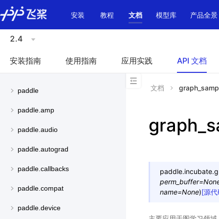
\u200E
安装
教程
文档
模型库
产品全景
2.4
安装指南
使用指南
应用实践
API 文档
文档
graph_samp
paddle
paddle.amp
graph_s
paddle.audio
paddle.autograd
paddle.callbacks
paddle.incubate.
g
perm_buffer
=
Non
paddle.compat
name
=
None
)
[源代
paddle.device
主要应用于图学习领域