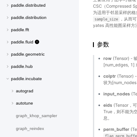
paddle.distributed
CSC（Compressed
为适用于邻居采样的格
paddle.distribution
，从而可
sample_size
yates 高性能图采样方
paddle.fft
paddle.fluid
参数
paddle.geometric
row
(Tensor)
[num_edges, 1]
paddle.hub
colptr
(Tenso
paddle.incubate
状为[num_nodes 
autograd
input_nodes
(
autotune
eids
(Tensor
True，则不能
graph_khop_sampler
息。
graph_reindex
perm_buffer
(T
flag_perm_buff