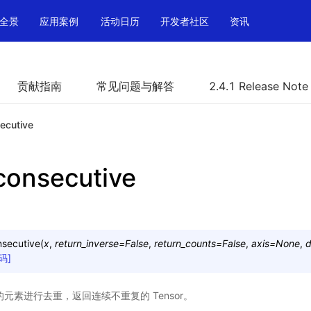
全景
应用案例
活动日历
开发者社区
资讯
贡献指南
常见问题与解答
2.4.1 Release Note
ecutive
consecutive
nsecutive
(
x
,
return_inverse
=
False
,
return_counts
=
False
,
axis
=
None
,
d
码]
重复的元素进行去重，返回连续不重复的 Tensor。