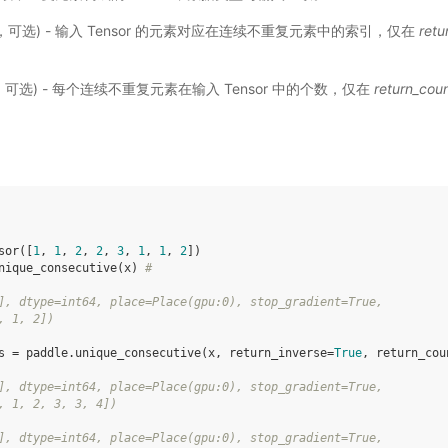
or，可选) - 输入 Tensor 的元素对应在连续不重复元素中的索引，仅在
retu
or，可选) - 每个连续不重复元素在输入 Tensor 中的个数，仅在
return_cou
sor
([
1
,
1
,
2
,
2
,
3
,
1
,
1
,
2
])
nique_consecutive
(
x
)
#
], dtype=int64, place=Place(gpu:0), stop_gradient=True,
, 1, 2])
s
=
paddle
.
unique_consecutive
(
x
,
return_inverse
=
True
,
return_cou
], dtype=int64, place=Place(gpu:0), stop_gradient=True,
, 1, 2, 3, 3, 4])
], dtype=int64, place=Place(gpu:0), stop_gradient=True,