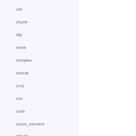
ceil
chunk
clip
clone
complex
concat
conj
cos
cosh
count_nonzero