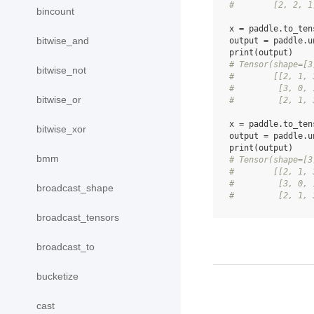
#        [2, 2, 1
bincount
x
=
paddle
.
to_ten
bitwise_and
output
=
paddle
.
u
print
(
output
)
# Tensor(shape=[3
bitwise_not
#        [[2, 1, 
#         [3, 0, 
bitwise_or
#         [2, 1, 
x
=
paddle
.
to_ten
bitwise_xor
output
=
paddle
.
u
print
(
output
)
bmm
# Tensor(shape=[3
#        [[2, 1, 
#         [3, 0, 
broadcast_shape
#         [2, 1, 
broadcast_tensors
broadcast_to
bucketize
cast