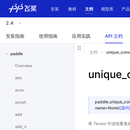
\u200E
安装
教程
文档
模型库
产品
2.4
安装指南
使用指南
应用实践
API 文档
文档
unique_cons
paddle
Overview
unique_
abs
acos
paddle.
unique_co
acosh
name
=
None
)
[源代
add
将 Tensor 中连续
add_n