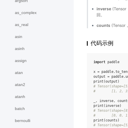
argsort
inverse
(Tens
as_complex
回。
as_real
counts
(Tens
asin
代码示例
asinh
assign
import
paddle
x
=
paddle
.
to_ten
atan
output
=
paddle
.
u
print
(
output
)
atan2
# Tensor(shape=[5
#        [1, 2, 3
atanh
_
,
inverse
,
count
print
(
inverse
)
batch
# Tensor(shape=[8
#        [0, 0, 1
bernoulli
print
(
counts
)
# Tensor(shape=[5