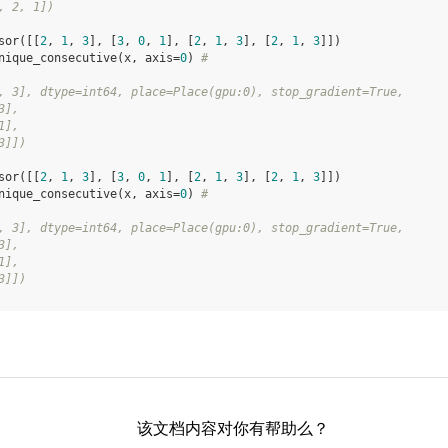
, 2, 1])
sor
([[
2
,
1
,
3
],
[
3
,
0
,
1
],
[
2
,
1
,
3
],
[
2
,
1
,
3
]])
nique_consecutive
(
x
,
axis
=
0
)
#
, 3], dtype=int64, place=Place(gpu:0), stop_gradient=True,
3],
1],
3]])
sor
([[
2
,
1
,
3
],
[
3
,
0
,
1
],
[
2
,
1
,
3
],
[
2
,
1
,
3
]])
nique_consecutive
(
x
,
axis
=
0
)
#
, 3], dtype=int64, place=Place(gpu:0), stop_gradient=True,
3],
1],
3]])
该文档内容对你有帮助么？