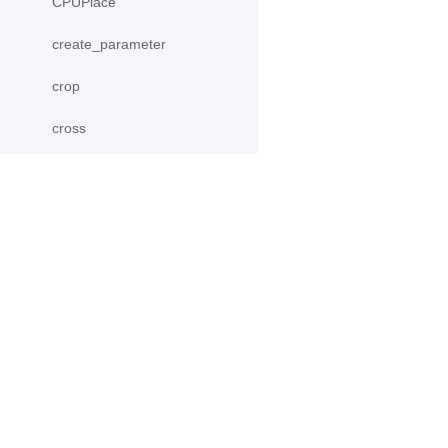
CPUPlace
create_parameter
crop
cross
CUDAPinnedPlace
CUDAPlace
产品
资源
cumprod
cumsum
PaddleHub
安装
DataParallel
Paddle Lite
教程
deg2rad
更多
文档
模型库
diag