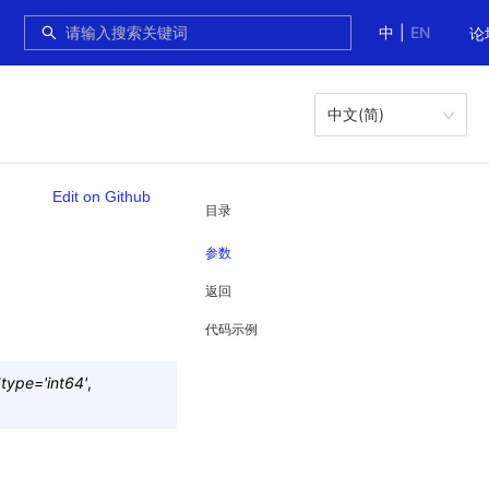
中
|
EN
论
中文(简)
Edit on Github
目录
参数
返回
代码示例
type
=
'int64'
,