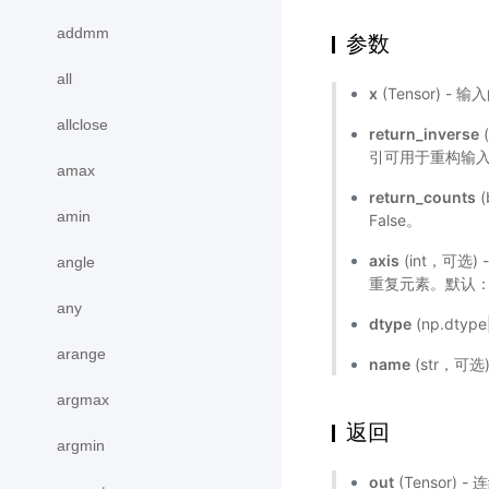
addmm
参数
all
x
(Tensor) - 输
allclose
return_inverse
引可用于重构输入 T
amax
return_counts
(
amin
False。
axis
(int，可选
angle
重复元素。默认：
any
dtype
(np.dtyp
arange
name
(str，可
argmax
返回
argmin
out
(Tensor)