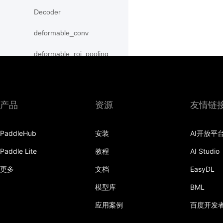
Decoder
deformable_conv
deformable_roi_pooling
density_prior_box
detection_output
产品
资源
友情链
diag
PaddleHub
安装
AI开放平
distribute_fpn_proposals
Paddle Lite
教程
AI Studio
double_buffer
更多
文档
EasyDL
dropout
模型库
BML
dynamic_gru
应用案例
百度开发
dynamic_lstm