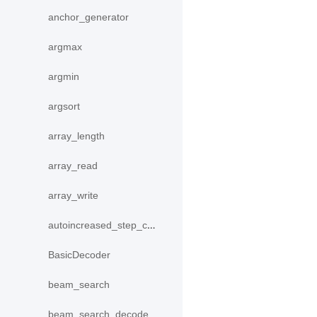
anchor_generator
argmax
argmin
argsort
array_length
array_read
array_write
autoincreased_step_counter
BasicDecoder
beam_search
beam_search_decode