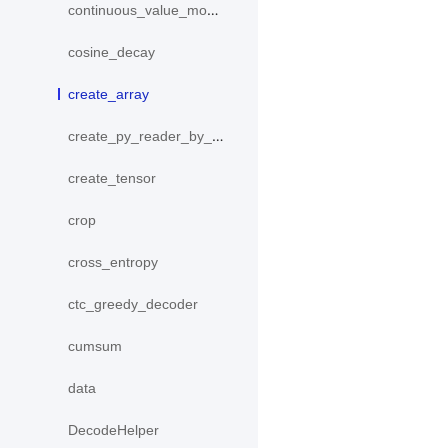
continuous_value_model
cosine_decay
create_array
create_py_reader_by_data
create_tensor
crop
cross_entropy
ctc_greedy_decoder
cumsum
data
DecodeHelper