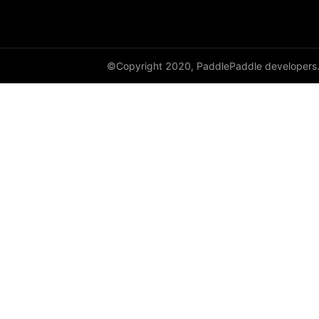
dynamic_lstmp
DynamicRNN
©Copyright 2020, PaddlePaddle developers
edit_distance
elementwise_add
elementwise_div
elementwise_floordiv
elementwise_max
elementwise_min
elementwise_mod
elementwise_pow