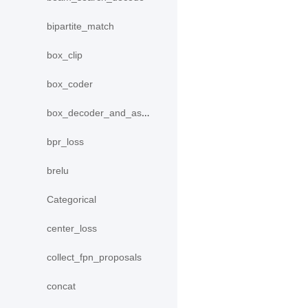
bipartite_match
box_clip
box_coder
box_decoder_and_assign
bpr_loss
brelu
Categorical
center_loss
collect_fpn_proposals
concat