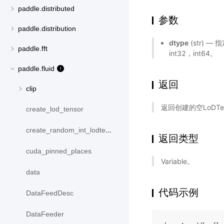
paddle.distributed
参数
paddle.distribution
dtype
(str) —
paddle.fft
int32，int64。
paddle.fluid
返回
clip
返回创建的空LoDTen
create_lod_tensor
create_random_int_lodtensor
返回类型
cuda_pinned_places
Variable。
data
代码示例
DataFeedDesc
DataFeeder