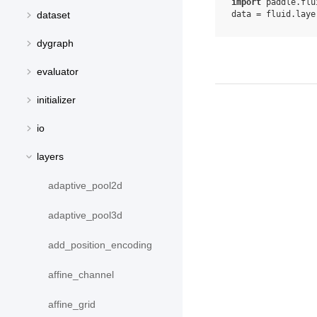
import
paddle.flu
data
=
fluid
.
laye
dataset
dygraph
evaluator
initializer
io
layers
adaptive_pool2d
adaptive_pool3d
add_position_encoding
affine_channel
affine_grid