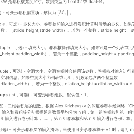
 是卷积核宽度尺寸。数据类型为 float32 或 float64。
[
,
]
，选) - 可变形卷积偏置项，形状为
。
[
M
M
,
]
ist|tuple，可选) - 步长大小。卷积核和输入进行卷积计算时滑动的步长
ride_height,stride_width）。若为一个整数，stride_height = strid
|list|tuple，可选) - 填充大小。卷积核操作填充大小。如果它是一个列
height,padding_width）。若为一个整数，padding_height = padding_
list|tuple，可选) - 空洞大小。空洞卷积时会使用该参数，卷积核对输入
的空洞信息。如果空洞大小为列表或元组，则必须包含两个整型数：
ht,dilation_width）。若为一个整数，dilation_height = dilation_width 
oups
(int，可选) - 可变形卷积组数。默认值：1。
可选) - 二维卷积层的组数。根据 Alex Krizhevsky 的深度卷积神经网
p=n，输入和卷积核分别根据通道数量平均分为 n 组，第一组卷积核和第一
组输入进行卷积计算，……，第 n 组卷积核和第 n 组输入进行卷积计算
r，可选) – 可变形卷积层的输入掩码，当使用可变形卷积算子 v1 时，请将 ma