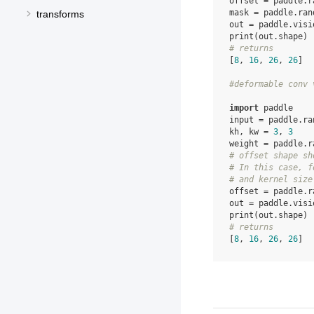
offset
=
paddle
.
r
mask
=
paddle
.
ran
transforms
out
=
paddle
.
visi
print
(
out
.
shape
)
# returns
[
8
,
16
,
26
,
26
]
#deformable conv 
import
paddle
input
=
paddle
.
ra
kh
,
kw
=
3
,
3
weight
=
paddle
.
r
# offset shape sh
# In this case, f
# and kernel size
offset
=
paddle
.
r
out
=
paddle
.
visi
print
(
out
.
shape
)
# returns
[
8
,
16
,
26
,
26
]