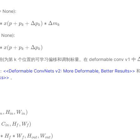
 None):
∗
(
+
+
Δ
)
∗
Δ
p
+
x
p
k
p
+
Δ
p
k
p
)
∗
Δ
m
k
p
m
k
k
k
None):
∗
(
+
+
Δ
)
p
+
x
p
k
p
+
Δ
p
k
p
)
p
k
k
别为第 k 个位置的可学习偏移和调制标量。在 deformable conv v1 中
Δ
：
<<Deformable ConvNets v2: More Deformable, Better Results>>
rks>>
。
,
,
)
H
i
n
H
,
W
i
n
)
W
n
i
n
i
n
,
,
,
)
C
C
i
n
,
H
f
,
H
W
f
)
W
i
n
f
f
∗
∗
,
,
)
H
f
∗
H
W
f
,
H
W
o
u
t
,
W
H
o
u
t
)
W
o
u
t
o
u
t
f
f