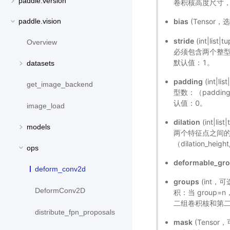
paddle.version
卷积核高度尺寸，kW
paddle.vision
bias
(Tensor
stride
(int|l
Overview
必须包含两个整型数：（st
默认值：1。
datasets
padding
(int
get_image_backend
型数：（padding_
认值：0。
image_load
dilation
(int|
models
两个特征点之间
（dilation_heig
ops
deformable_gr
deform_conv2d
groups
(int，
DeformConv2D
积：当 grou
二组卷积核和第二
distribute_fpn_proposals
mask
(Tenso