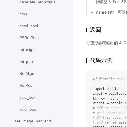
据类型为 float32 
generate_proposals
name
(str，可
nms
psroi_pool
返回
PSRoIPool
可变形卷积输出的 4-D Te
roi_align
代码示例
roi_pool
RoIAlign
#deformable conv 
RoIPool
import
paddle
input
=
paddle
.
ra
yolo_box
kh
,
kw
=
3
,
3
weight
=
paddle
.
r
# offset shape sh
yolo_loss
# mask shape shou
# In this case, f
set_image_backend
# and kernel size