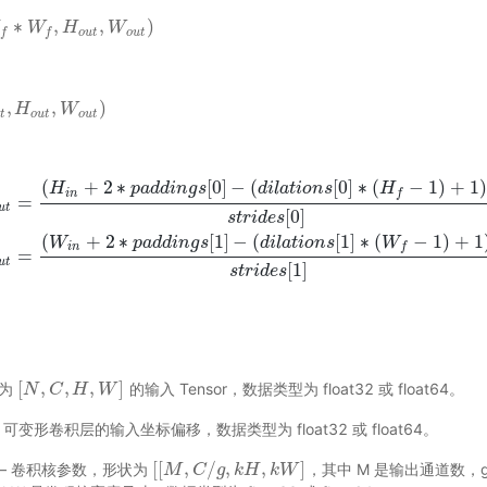
∗
,
,
)
∗
W
f
,
H
W
o
u
t
,
H
W
o
u
t
)
W
o
u
t
o
u
t
f
f
,
,
)
H
o
H
u
t
,
W
o
u
W
t
)
t
o
u
t
o
u
t
(
+
2
∗
[
0
]
−
(
[
0
]
∗
(
−
1
)
+
1
)
H
p
a
d
d
i
n
g
s
d
i
l
a
t
i
o
n
s
H
i
n
f
=
u
t
[
0
]
s
t
r
i
d
e
s
t
=
(
H
i
n
+
2
∗
p
a
d
d
i
n
g
s
[
0
]
−
(
d
i
l
a
t
i
o
n
s
[
0
]
∗
(
H
f
−
1
)
+
1
)
)
s
t
r
i
d
e
s
[
0
]
+
1
W
o
u
t
=
(
(
+
2
∗
[
1
]
−
(
[
1
]
∗
(
−
1
)
+
1
W
p
a
d
d
i
n
g
s
d
i
l
a
t
i
o
n
s
W
i
n
f
=
u
t
[
1
]
s
t
r
i
d
e
s
[
,
,
,
]
状为
的输入 Tensor，数据类型为 float32 或 float64。
[
N
N
,
C
C
,
H
,
W
H
]
W
) – 可变形卷积层的输入坐标偏移，数据类型为 float32 或 float64。
[
[
,
/
,
,
]
r) – 卷积核参数，形状为
，其中 M 是输出通道数，g 
[
[
M
M
,
C
/
C
g
,
k
g
H
,
k
k
W
H
]
k
W