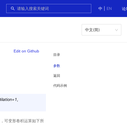
中
|
EN
论
中文(简)
Edit on Github
目录
参数
返回
代码示例
dilation
=
1
,
nsor y，可变形卷积运算如下所