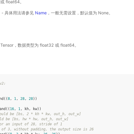
或 float64。
选) - 具体用法请参见
Name
，一般无需设置，默认值为 None。
nsor，数据类型为 float32 或 float64。
v2:
nd
((
8
,
1
,
28
,
28
))
and
((
16
,
1
,
kh
,
kw
))
ould be [bs, 2 * kh * kw, out_h, out_w]
ld be [bs, hw * hw, out_h, out_w]
or an input of 28, stride of 1
 of 3, without padding, the output size is 26