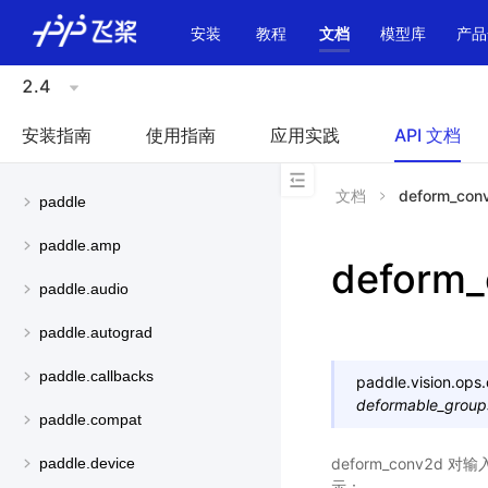
\u200E
安装
教程
文档
模型库
产品
2.4
安装指南
使用指南
应用实践
API 文档
文档
deform_con
paddle
paddle.amp
deform
paddle.audio
paddle.autograd
paddle.callbacks
paddle.vision.ops.
deformable_group
paddle.compat
deform_conv2d 对
paddle.device
示：