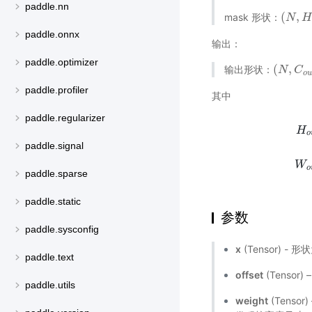
paddle.nn
(
,
mask 形状：
(
N
N
,
H
f
H
paddle.onnx
输出：
paddle.optimizer
(
,
输出形状：
(
N
N
,
C
o
C
u
t
,
o
u
paddle.profiler
其中
paddle.regularizer
H
o
paddle.signal
H
o
u
W
o
paddle.sparse
paddle.static
参数
paddle.sysconfig
x
(Tensor) - 形
paddle.text
offset
(Tensor
paddle.utils
weight
(Tenso