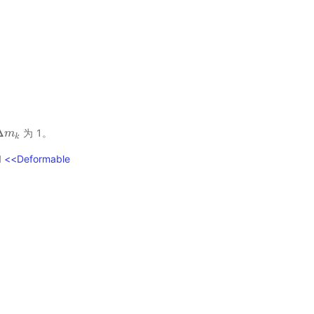
Δ
为 1。
m
m
k
k
和
<<Deformable