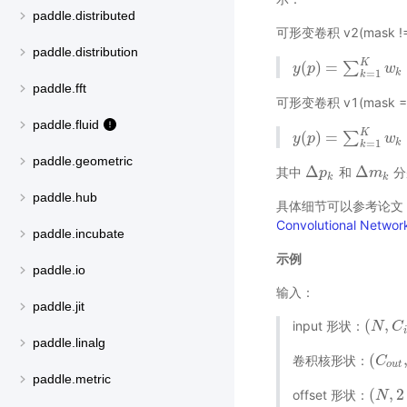
paddle.distributed
可形变卷积 v2(mask !=
paddle.distribution
K
(
)
=
∑
y
y
(
p
p
)
=
∑
k
=
1
K
w
k
∗
w
x
(
k
=
1
k
paddle.fft
可形变卷积 v1(mask = 
paddle.fluid
K
(
)
=
∑
y
y
(
p
p
)
=
∑
k
=
1
K
w
k
∗
w
x
(
k
=
1
k
paddle.geometric
Δ
Δ
其中
和
分
Δ
p
p
k
Δ
m
m
k
k
k
paddle.hub
具体细节可以参考论文
Convolutional Netwo
paddle.incubate
示例
paddle.io
输入：
paddle.jit
(
,
input 形状：
(
N
N
,
C
i
C
n
,
i
paddle.linalg
(
卷积核形状：
(
C
C
o
u
t
,
o
u
t
paddle.metric
(
,
2
offset 形状：
(
N
N
,
2
∗