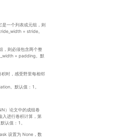
。如果它是一个列表或元组，则
e_width = stride。
表或元组，则必须包含两个整
width = padding。默
进行卷积时，感受野里每相邻
= dilation。默认值：1。
络（CNN）论文中的成组卷
组输入进行卷积计算，第
。默认值：1。
sk 设置为 None，数