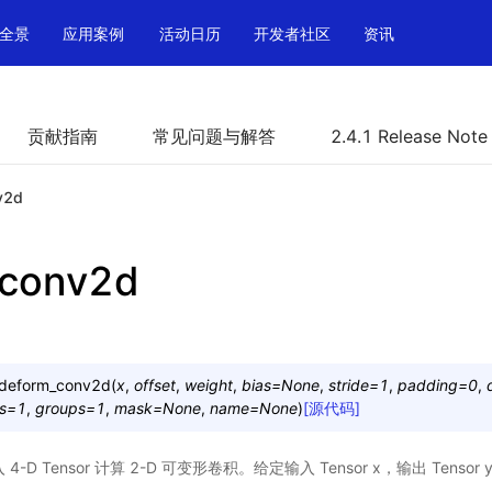
全景
应用案例
活动日历
开发者社区
资讯
贡献指南
常见问题与解答
2.4.1 Release Note
v2d
_conv2d
deform_conv2d
(
x
,
offset
,
weight
,
bias
=
None
,
stride
=
1
,
padding
=
0
,
s
=
1
,
groups
=
1
,
mask
=
None
,
name
=
None
)
[源代码]
输入 4-D Tensor 计算 2-D 可变形卷积。给定输入 Tensor x，输出 Te