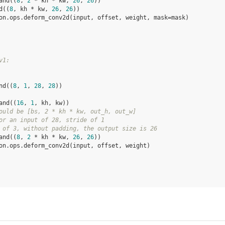
and
((
8
,
2
*
kh
*
kw
,
26
,
26
))
d
((
8
,
kh
*
kw
,
26
,
26
))
on
.
ops
.
deform_conv2d
(
input
,
offset
,
weight
,
mask
=
mask
)
v1:
nd
((
8
,
1
,
28
,
28
))
and
((
16
,
1
,
kh
,
kw
))
ould be [bs, 2 * kh * kw, out_h, out_w]
or an input of 28, stride of 1
 of 3, without padding, the output size is 26
and
((
8
,
2
*
kh
*
kw
,
26
,
26
))
on
.
ops
.
deform_conv2d
(
input
,
offset
,
weight
)