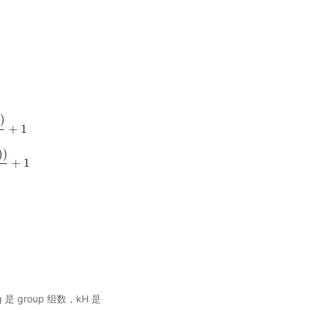
)
+
1
W
i
n
+
2
∗
p
a
d
d
i
n
g
s
[
1
]
−
(
d
i
l
a
t
i
o
n
s
[
1
]
∗
(
W
f
−
1
)
+
1
)
)
s
t
r
i
d
e
s
[
1
]
+
1
)
)
+
1
是 group 组数，kH 是