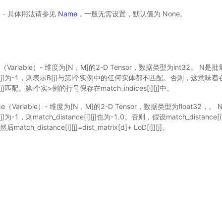
选) - 具体用法请参见
Name
，一般无需设置，默认值为 None。
ices（Variable）- 维度为[N，M]的2-D Tensor，数据类型为int32。 
ces[i][j]为-1，则表示B[j]与第i个实例中的任何实体都不匹配。否则，这意味着
[i][j]匹配。第i个实>例的行号保存在match_indices[i][j]中。
tance（Variable）- 维度为[N，M]的2-D Tensor，数据类型为float3
[i][j]为-1，则match_distance[i][j]也为-1.0。否则，假设match_distan
ch_distance[i][j]=dist_matrix[d]+ LoD[i]][j]。