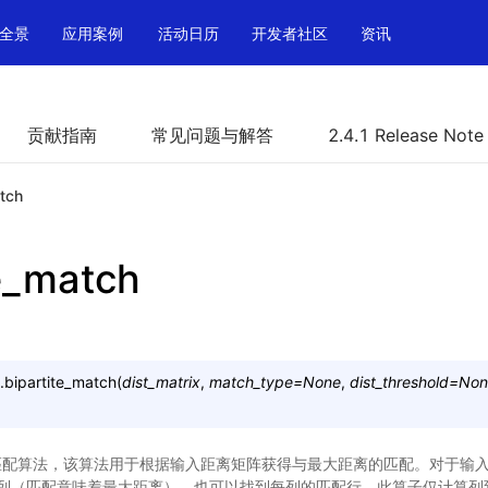
全景
应用案例
活动日历
开发者社区
资讯
贡献指南
常见问题与解答
2.4.1 Release Note
atch
te_match
.
bipartite_match
(
dist_matrix
,
match_type
=
None
,
dist_threshold
=
Non
匹配算法，该算法用于根据输入距离矩阵获得与最大距离的匹配。对于输
列（匹配意味着最大距离），也可以找到每列的匹配行。此算子仅计算列