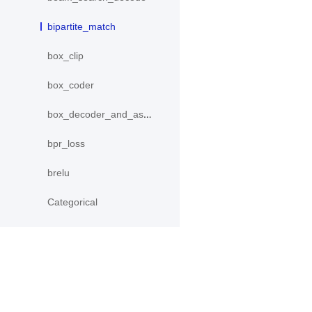
bipartite_match
box_clip
box_coder
box_decoder_and_assign
bpr_loss
brelu
Categorical
center_loss
collect_fpn_proposals
concat
产品
资源