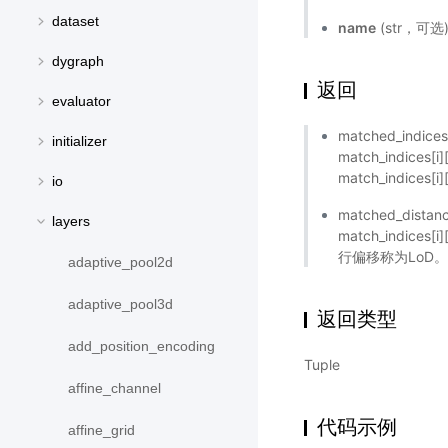
dataset
name
(str，可
dygraph
返回
evaluator
matched_ind
initializer
match_indi
match_indices
io
matched_dis
layers
match_indices
行偏移称为LoD。然后mat
adaptive_pool2d
adaptive_pool3d
返回类型
add_position_encoding
Tuple
affine_channel
代码示例
affine_grid