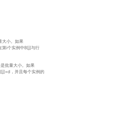
N是批量大小。如果
在第i个实例中B[j]与行
2，。 N是批量大小。如果
ce[i][j]=d，并且每个实例的