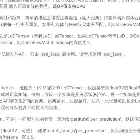
量是 输入距离矩阵的列号。
该OP仅支持CPU
索引和距离。简单的描述是该算法将最佳（最大距离）行实体与列实体匹
ndices的每一行中不重复。如果列实体与任何行实体不匹配，则ColToRowMatc
DTensor（带有LoD）或Tensor。如果LoDTensor带有LoD，则ColTo
or，则ColToRowMatchIndices的高度为1。
常低级别的API。它由
层使用。请考虑使用
。
ssd_loss
ssd_loss
riable）- 维度为：[K,M]的2-D LoDTensor，数据类型为float32或f
成对距离矩阵。例如，假设一个实体是具有形状[K]的A，另一个实体是具有
x [i] [j]是A[i]和B[j]之间的距离。距离越大，匹配越好。注意：此张量可以包
个实例可以包含不同数量的实体。
r，可选）- 匹配方法的类型，应为'bipartite'或'per_prediction'。默认值为N
（float32，可选）- 如果match_type为'per_prediction'，则此
值为None，即0.5。