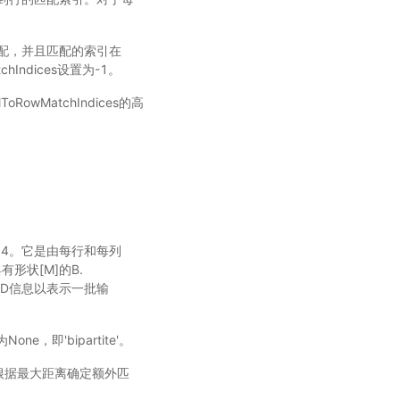
配，并且匹配的索引在
hIndices设置为-1。
RowMatchIndices的高
loat64。它是由每行和每列
形状[M]的B.
含LoD信息以表示一批输
one，即'bipartite'。
阈值用于根据最大距离确定额外匹