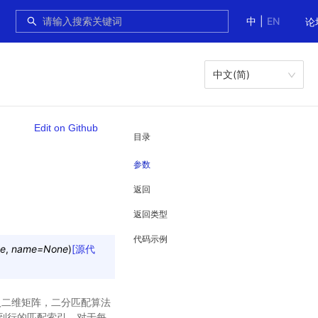
中
|
EN
论
中文(简)
Edit on Github
目录
参数
返回
返回类型
代码示例
e
,
name
=
None
)
[源代
入二维矩阵，二分匹配算法
到行的匹配索引。对于每