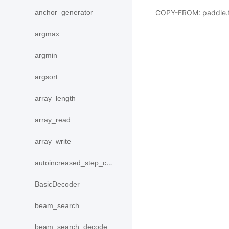
COPY-FROM: paddle.fl
anchor_generator
argmax
argmin
argsort
array_length
array_read
array_write
autoincreased_step_counter
BasicDecoder
beam_search
beam_search_decode