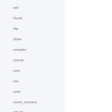
ceil
chunk
clip
clone
complex
concat
conj
cos
cosh
count_nonzero