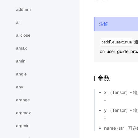
addmm
all
注解
allclose
遵
paddle.maximum
amax
cn_user_guide_bro
amin
angle
参数
any
x
（Tensor）- 
。
arange
y
（Tensor）- 
argmax
。
argmin
name
(str，可