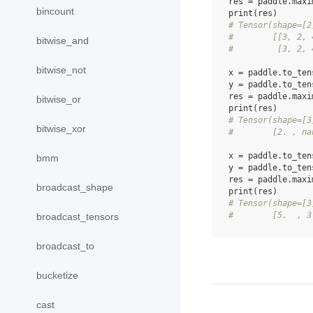
res
=
paddle
.
maxi
bincount
print
(
res
)
# Tensor(shape=[2
#        [[3, 2, 
bitwise_and
#         [3, 2, 
bitwise_not
x
=
paddle
.
to_ten
y
=
paddle
.
to_ten
res
=
paddle
.
maxi
bitwise_or
print
(
res
)
# Tensor(shape=[3
bitwise_xor
#        [2. , na
x
=
paddle
.
to_ten
bmm
y
=
paddle
.
to_ten
res
=
paddle
.
maxi
broadcast_shape
print
(
res
)
# Tensor(shape=[3
#        [5.  , 3
broadcast_tensors
broadcast_to
bucketize
cast