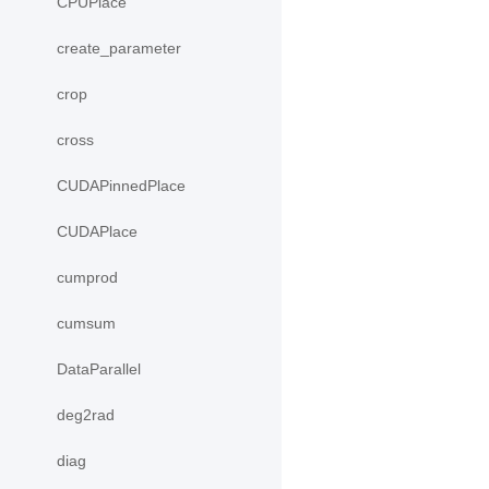
CPUPlace
create_parameter
crop
cross
CUDAPinnedPlace
CUDAPlace
cumprod
cumsum
DataParallel
deg2rad
diag