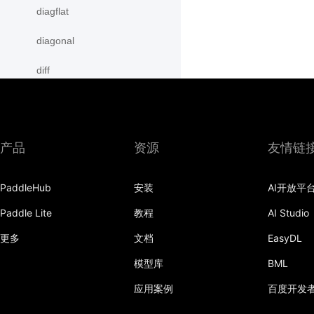
diagflat
diagonal
diff
digamma
disable_signal_handler
产品
资源
友情链
disable_static
PaddleHub
安装
AI开放平
dist
Paddle Lite
教程
AI Studio
divide
更多
文档
EasyDL
dot
模型库
BML
einsum
应用案例
百度开发
empty