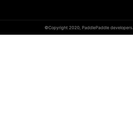
empty_like
enable_static
©Copyright 2020, PaddlePaddle developers
equal
equal_all
erf
erfinv
erfinv_
exp
expand
expand_as