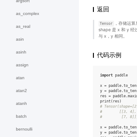
argsort
返回
as_complex
，存储运算后的
Tensor
as_real
shape 是 x 和 y 
与 x，y 相同。
asin
asinh
代码示例
assign
import
paddle
atan
x
=
paddle
.
to_ten
atan2
y
=
paddle
.
to_ten
res
=
paddle
.
maxi
print
(
res
)
atanh
# Tensor(shape=[2
#        [[3, 4],
batch
#         [7, 8]]
x
=
paddle
.
to_ten
bernoulli
y
=
paddle
.
to_ten