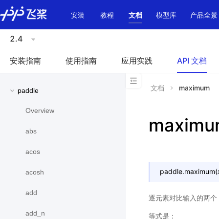
\u200E
安装
教程
文档
模型库
产品全景
2.4
安装指南
使用指南
应用实践
API 文档
文档
maximum
paddle
Overview
maximu
abs
acos
paddle.
maximum
(
acosh
add
逐元素对比输入的两个 
add_n
等式是：