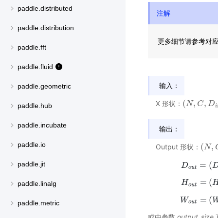
paddle.distributed
注解
paddle.distribution
更多细节请参考对
paddle.fft
paddle.fluid
输入：
paddle.geometric
(
,
,
X 形状：
(
N
N
,
C
,
C
D
i
n
D
,
H
i
paddle.hub
i
paddle.incubate
输出：
paddle.io
(
,
Output 形状：
(
N
N
,
C
,
=
(
paddle.jit
D
D
o
u
t
=
(
H
H
paddle.linalg
o
u
t
=
(
W
W
o
u
t
paddle.metric
或由参数
output_size