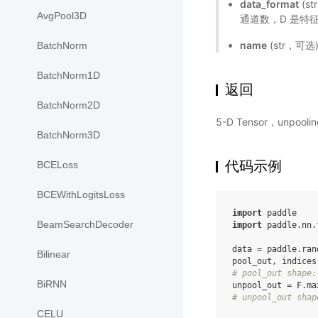
data_format
(s
AvgPool3D
通道数，D 是特征
name
(str，可
BatchNorm
BatchNorm1D
返回
BatchNorm2D
5-D Tensor，unpoo
BatchNorm3D
代码示例
BCELoss
BCEWithLogitsLoss
import
paddle
BeamSearchDecoder
import
paddle.nn.
data
=
paddle
.
ran
Bilinear
pool_out
,
indices
# pool_out shape:
BiRNN
unpool_out
=
F
.
ma
# unpool_out shap
CELU