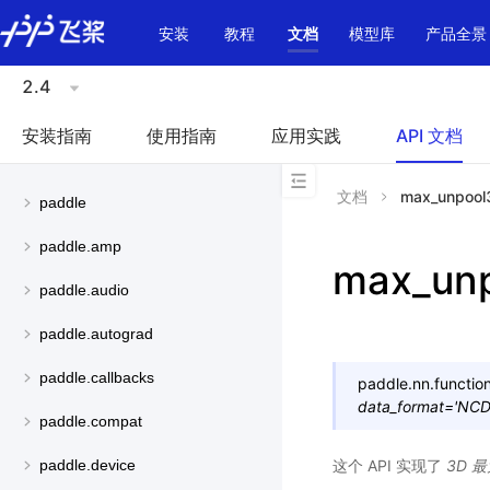
\u200E
安装
教程
文档
模型库
产品全景
2.4
安装指南
使用指南
应用实践
API 文档
文档
max_unpool
paddle
paddle.amp
max_un
paddle.audio
paddle.autograd
paddle.callbacks
paddle.nn.function
data_format
=
'NC
paddle.compat
这个 API 实现了
3D 
paddle.device