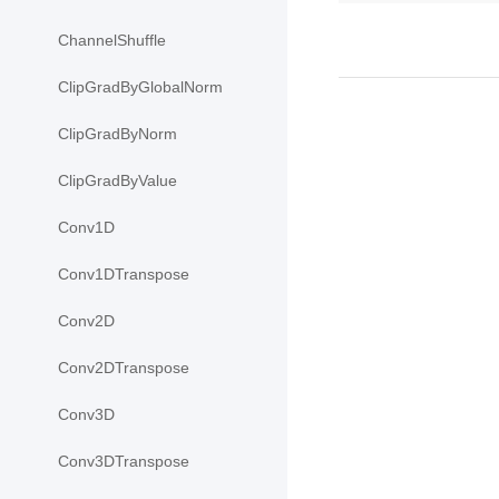
ChannelShuffle
ClipGradByGlobalNorm
ClipGradByNorm
ClipGradByValue
Conv1D
Conv1DTranspose
Conv2D
Conv2DTranspose
Conv3D
Conv3DTranspose