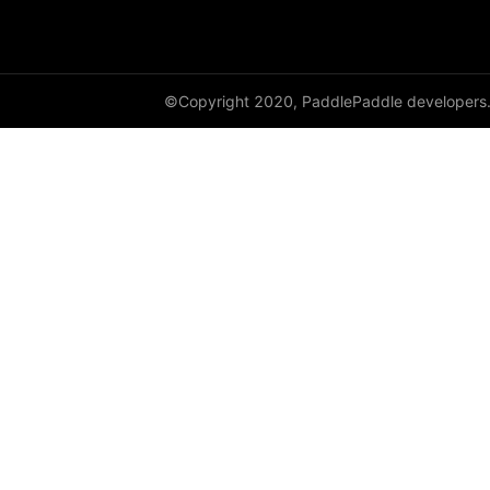
avg_pool2d
avg_pool3d
©Copyright 2020, PaddlePaddle developers
batch_norm
bilinear
binary_cross_entropy
binary_cross_entropy_with_logits
celu
channel_shuffle
class_center_sample
conv1d