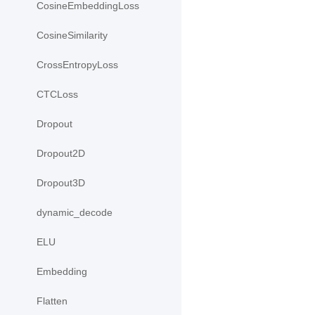
CosineEmbeddingLoss
CosineSimilarity
CrossEntropyLoss
CTCLoss
Dropout
Dropout2D
Dropout3D
dynamic_decode
ELU
Embedding
Flatten