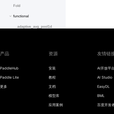
Fold
functional
adaptive_avg_pool1d
adaptive_avg_pool2d
adaptive_avg_pool3d
产品
资源
友情链
adaptive_max_pool1d
PaddleHub
安装
AI开放平
adaptive_max_pool2d
Paddle Lite
教程
AI Studio
adaptive_max_pool3d
更多
文档
EasyDL
affine_grid
模型库
BML
alpha_dropout
应用案例
百度开发
avg_pool1d