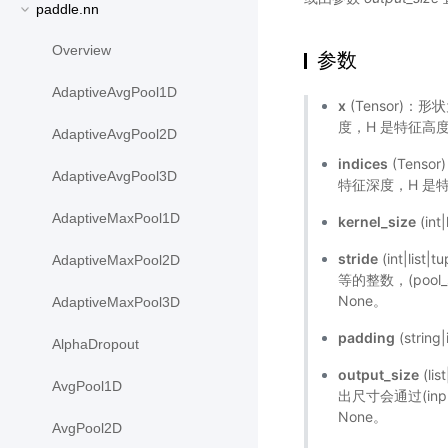
paddle.nn
Overview
参数
AdaptiveAvgPool1D
x
(Tensor)：形
度，H 是特征高度，
AdaptiveAvgPool2D
indices
(Tenso
AdaptiveAvgPool3D
特征深度，H 是特
AdaptiveMaxPool1D
kernel_size
(in
stride
(int|l
AdaptiveMaxPool2D
等的整数，(pool_str
None。
AdaptiveMaxPool3D
padding
(strin
AlphaDropout
output_size
(l
AvgPool1D
出尺寸会通过(input
None。
AvgPool2D