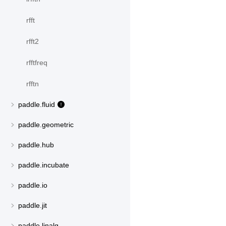
rfft
rfft2
rfftfreq
rfftn
paddle.fluid
paddle.geometric
paddle.hub
paddle.incubate
paddle.io
paddle.jit
paddle.linalg