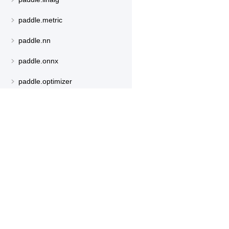
paddle.metric
paddle.nn
paddle.onnx
paddle.optimizer
paddle.profiler
paddle.regularizer
产品
资源
paddle.signal
paddle.sparse
PaddleHub
安装
paddle.static
Paddle Lite
教程
paddle.sysconfig
更多
文档
模型库
paddle.text