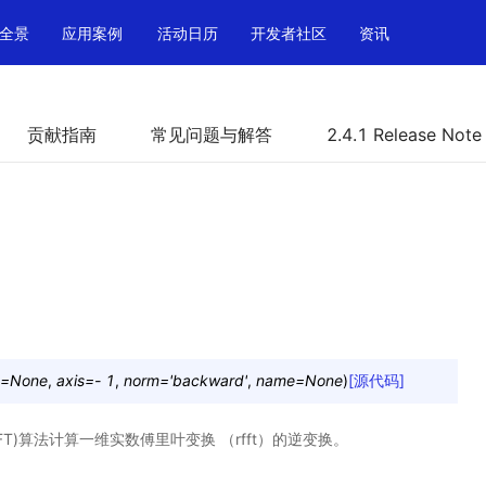
全景
应用案例
活动日历
开发者社区
资讯
贡献指南
常见问题与解答
2.4.1 Release Note
=
None
,
axis
=
-
1
,
norm
=
'backward'
,
name
=
None
)
[源代码]
T)算法计算一维实数傅里叶变换 （rfft）的逆变换。