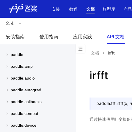
\u200E
安装
教程
文档
模型库
产品
2.4
安装指南
使用指南
应用实践
API 文档
文档
irfft
paddle
paddle.amp
irfft
paddle.audio
paddle.autograd
paddle.callbacks
paddle.fft.
irfft
(
x
,
n
paddle.compat
通过快速傅里叶变换(FF
paddle.device