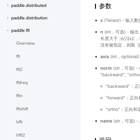
参数
paddle.distributed
paddle.distribution
x
(Tensor) - 
paddle.fft
n
(int，可选) - 
长度大于
，
n//2+1
Overview
没有被指定，则取
axis
(int，opti
fft
norm
(str，可选
fft2
"backward", 
fftfreq
"backward
fftn
"forward"
fftshift
"ortho"：正
name
(str，可选)
hfft
hfft2