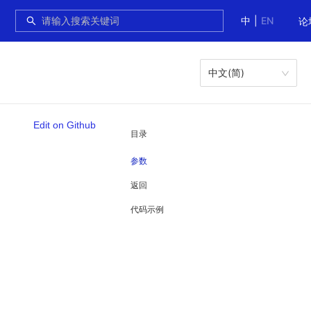
中
|
EN
论
中文(简)
Edit on Github
目录
参数
返回
代码示例