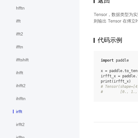
返回
hfftn
Tensor，数据类型
则输出 Tensor 在
ifft
ifft2
代码示例
ifftn
ifftshift
import
paddle
x
=
paddle
.
to_ten
ihfft
irfft_x
=
paddle
.
print
(
irfft_x
)
ihfft2
# Tensor(shape=[4
#        [0., 1.,
ihfftn
irfft
irfft2
irfftn