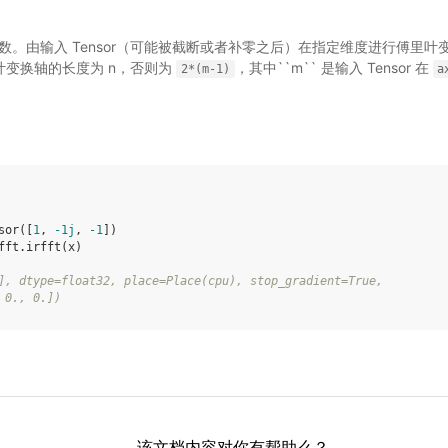
为实数。由输入 Tensor（可能被截断或者补零之后）在指定维度进行傅里叶
傅立叶变换轴的长度为 n，否则为
，其中``m`` 是输入 Tensor 在
2*(m-1)
a
sor
([
1
,
-
1
j
,
-
1
])
fft
.
irfft
(
x
)
], dtype=float32, place=Place(cpu), stop_gradient=True,
 0., 0.])
该文档内容对你有帮助么？