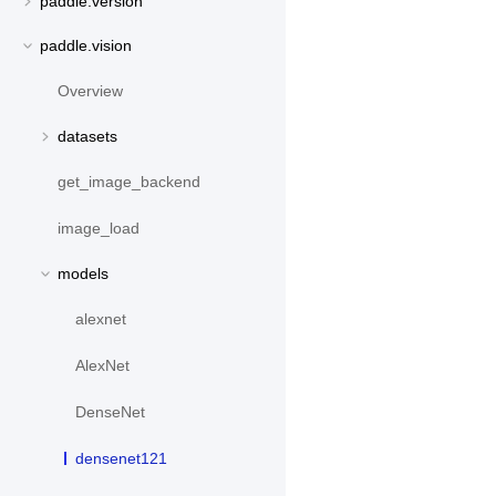
paddle.version
paddle.vision
Overview
datasets
get_image_backend
image_load
models
alexnet
AlexNet
DenseNet
densenet121