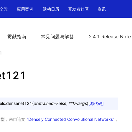
全景
应用案例
活动日历
开发者社区
资讯
贡献指南
常见问题与解答
2.4.1 Release Note
1
et121
els.
densenet121
(
pretrained
=
False
,
**
kwargs
)
[源代码]
t 模型，来自论文
"Densely Connected Convolutional Networks"
。