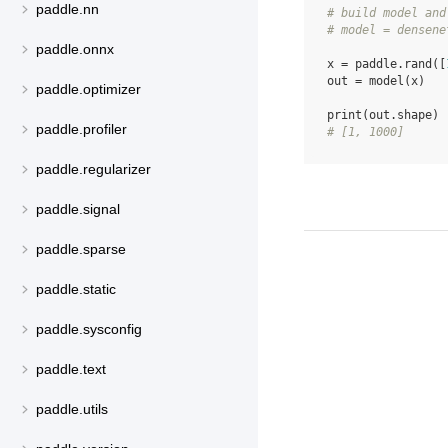
paddle.nn
# build model and
# model = densene
paddle.onnx
x
=
paddle
.
rand
([
out
=
model
(
x
)
paddle.optimizer
print
(
out
.
shape
)
paddle.profiler
# [1, 1000]
paddle.regularizer
paddle.signal
paddle.sparse
paddle.static
paddle.sysconfig
paddle.text
paddle.utils