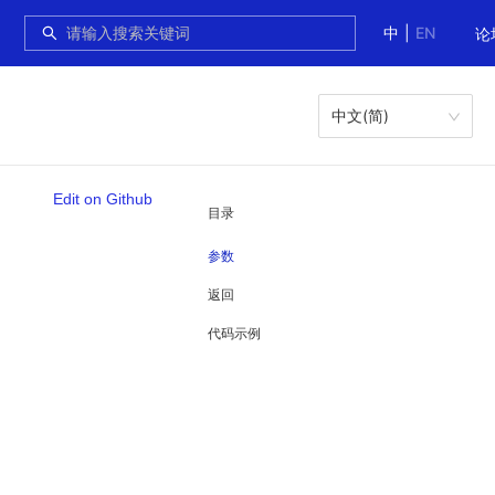
中
|
EN
论
中文(简)
Edit on Github
目录
参数
返回
代码示例