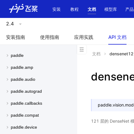
\u200E
安装
教程
文档
模型库
产品
2.4
安装指南
使用指南
应用实践
API 文档
文档
densenet12
paddle
paddle.amp
densen
paddle.audio
paddle.autograd
paddle.callbacks
paddle.vision.mod
paddle.compat
121 层的 DenseNe
paddle.device