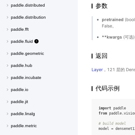
参数
paddle.distributed
paddle.distribution
pretrained
(bo
False。
paddle.fft
**kwargs
(可选
paddle.fluid
paddle.geometric
返回
paddle.hub
Layer
，121 层的 De
paddle.incubate
代码示例
paddle.io
paddle.jit
import
paddle
from
paddle.visio
paddle.linalg
# build model
paddle.metric
model
=
densenet1