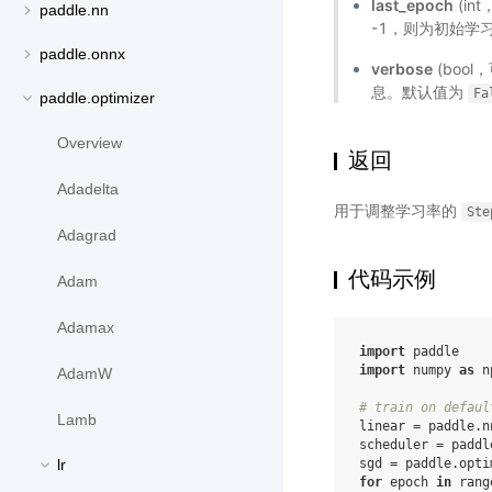
last_epoch
(in
paddle.nn
-1，则为初始学
paddle.onnx
verbose
(bool
息。默认值为
Fa
paddle.optimizer
Overview
返回
Adadelta
用于调整学习率的
Ste
Adagrad
代码示例
Adam
Adamax
import
paddle
import
numpy
as
n
AdamW
# train on defaul
Lamb
linear
=
paddle
.
n
scheduler
=
paddl
sgd
=
paddle
.
opti
lr
for
epoch
in
rang