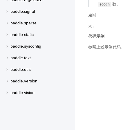
数。
epoch
paddle.signal
返回
paddle.sparse
无。
paddle.static
代码示例
paddle.sysconfig
参照上述示例代码。
paddle.text
paddle.utils
paddle.version
paddle.vision