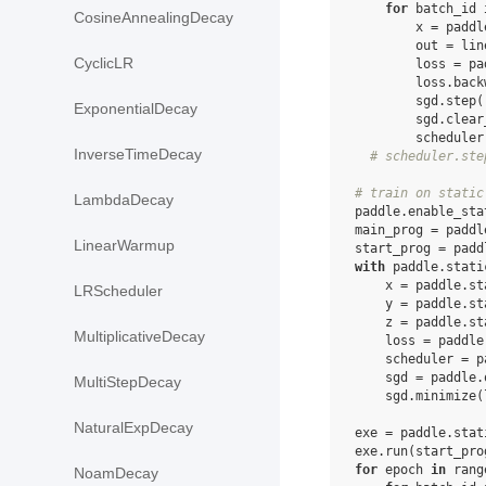
for
batch_id
CosineAnnealingDecay
x
=
paddl
out
=
lin
CyclicLR
loss
=
pa
loss
.
back
sgd
.
step
(
ExponentialDecay
sgd
.
clear
scheduler
InverseTimeDecay
# scheduler.ste
# train on static
LambdaDecay
paddle
.
enable_sta
main_prog
=
paddl
LinearWarmup
start_prog
=
padd
with
paddle
.
stati
x
=
paddle
.
st
LRScheduler
y
=
paddle
.
st
z
=
paddle
.
st
MultiplicativeDecay
loss
=
paddle
scheduler
=
p
sgd
=
paddle
.
MultiStepDecay
sgd
.
minimize
(
NaturalExpDecay
exe
=
paddle
.
stat
exe
.
run
(
start_pro
for
epoch
in
rang
NoamDecay