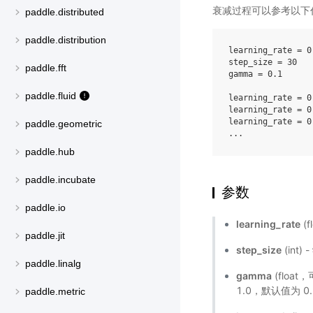
衰减过程可以参考以下
paddle.distributed
paddle.distribution
learning_rate = 0.
step_size = 30

paddle.fft
gamma = 0.1

paddle.fluid
learning_rate = 0
learning_rate = 0
learning_rate = 0
paddle.geometric
paddle.hub
paddle.incubate
参数
paddle.io
learning_rate
(f
paddle.jit
step_size
(int
paddle.linalg
gamma
(float
1.0，默认值为 0
paddle.metric