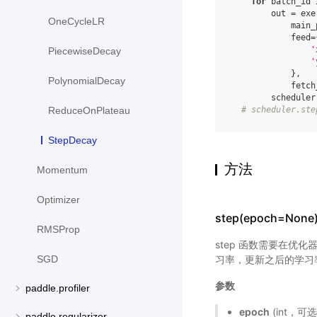
for
batch_id
out
=
exe
OneCycleLR
main_
feed
=
'
PiecewiseDecay
'
},
PolynomialDecay
fetch
scheduler
# scheduler.ste
ReduceOnPlateau
StepDecay
方法
Momentum
Optimizer
step(epoch=None
RMSProp
step 函数需要在优化
习率，更新之后的学习
SGD
参数
paddle.profiler
epoch
(int，可
paddle.regularizer