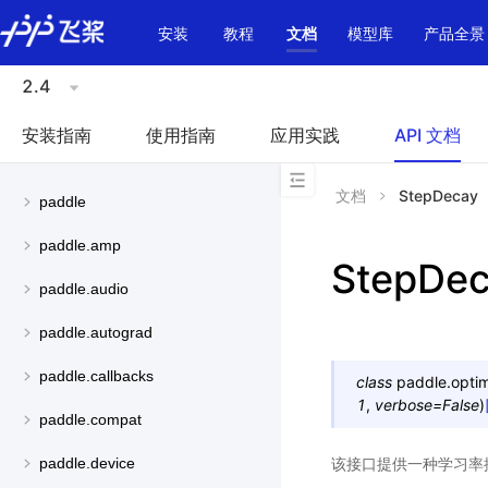
\u200E
安装
教程
文档
模型库
产品全景
2.4
安装指南
使用指南
应用实践
API 文档
文档
StepDecay
paddle
paddle.amp
StepDe
paddle.audio
paddle.autograd
paddle.callbacks
class
paddle.optimi
1
,
verbose
=
False
)
paddle.compat
该接口提供一种学习率
paddle.device