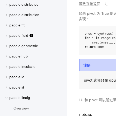
函数直接返回 LU。
paddle.distributed
如果 pivot 为 Tru
paddle.distribution
实现：
paddle.fft
ones = eye(rows) 
paddle.fluid
for
 i 
in
 range(col
paddle.geometric
return
paddle.hub
注解
paddle.incubate
paddle.io
pivot 选项只在 g
paddle.jit
paddle.linalg
LU 和 pivot 可以通过调
Overview