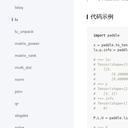
lstsq
代码示例
lu
lu_unpack
import
paddle
matrix_power
x
=
paddle
.
to_ten
lu
,
p
,
info
=
paddl
matrix_rank
# >>> lu:
# Tensor(shape=[3
multi_dot
#    [[5.        
#        [0.20000
#        [0.60000
norm
# >>> p
# Tensor(shape=[2
pinv
#    [3, 3])
# >>> info
qr
# Tensor(shape=[]
#    0)
slogdet
P
,
L
,
U
=
paddle
.
li
solve
# >>> P