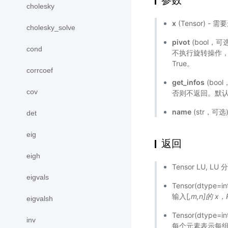
参数
cholesky
x
(Tensor) -
cholesky_solve
pivot
(bool，可
cond
不执行旋转操作，该
True。
corrcoef
get_infos
(boo
cov
否则不返回。默认 F
name
(str，可
det
eig
返回
eigh
Tensor LU, 
eigvals
Tensor(dtyp
输入[
,m,n]的 x，P
eigvalsh
Tensor(dtyp
inv
每个元素表示每组