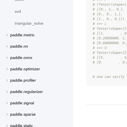
# (Tensor(shape=[
# [[0., 1., 0.],
svd
# [0., 0., 1.],
# [1., 0., 0.]]),
triangular_solve
# >>> L
# Tensor(shape=[3
# [[1.        , 0
paddle.metric
# [0.20000000, 1.
# [0.60000000, 0.
paddle.nn
# >>> U
# Tensor(shape=[2
paddle.onnx
# [[5.        , 6
# [0.        , 0.
paddle.optimizer
# one can verify 
paddle.profiler
paddle.regularizer
paddle.signal
paddle.sparse
paddle.static