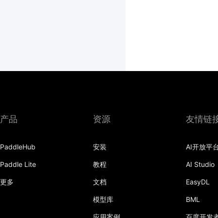
产品
资源
友情链
PaddleHub
安装
AI开放平
Paddle Lite
教程
AI Studio
更多
文档
EasyDL
模型库
BML
应用案例
百度开发