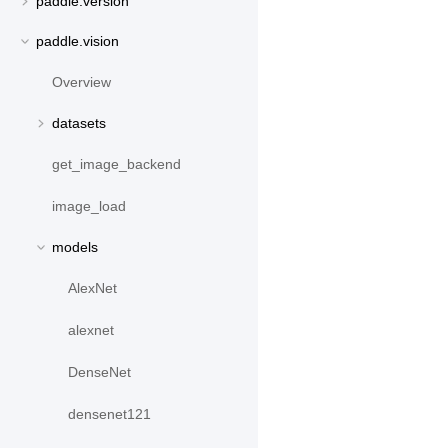
paddle.version
paddle.vision
Overview
datasets
get_image_backend
image_load
models
AlexNet
alexnet
DenseNet
densenet121