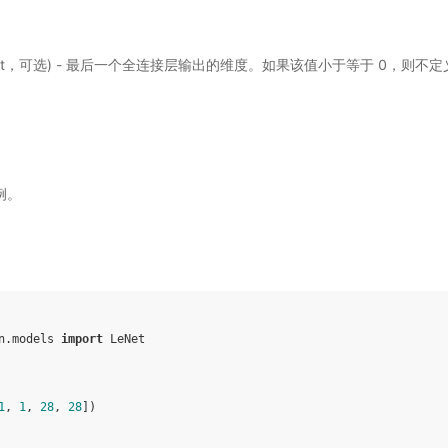
int，可选) - 最后一个全连接层输出的维度。如果该值小于等于 0，则不
例。
n.models
import
LeNet
1
,
1
,
28
,
28
])