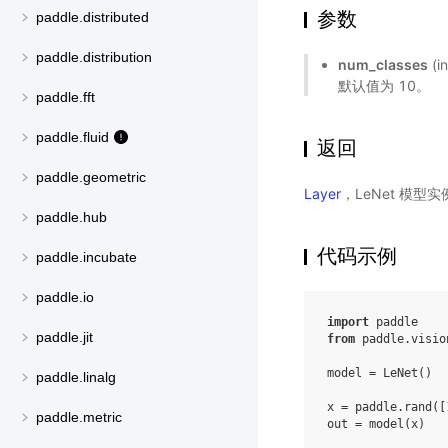
参数
paddle.distributed
paddle.distribution
num_classes
(
默认值为 10。
paddle.fft
paddle.fluid
返回
paddle.geometric
Layer
，LeNet 模型实
paddle.hub
代码示例
paddle.incubate
paddle.io
import
paddle
paddle.jit
from
paddle.visio
model
=
LeNet
()
paddle.linalg
x
=
paddle
.
rand
([
paddle.metric
out
=
model
(
x
)