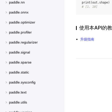
paddle.nn
print
(
out
.
shape
)
# [1, 10]
paddle.onnx
paddle.optimizer
使用本API的
paddle.profiler
升级指南
paddle.regularizer
paddle.signal
paddle.sparse
paddle.static
paddle.sysconfig
paddle.text
paddle.utils