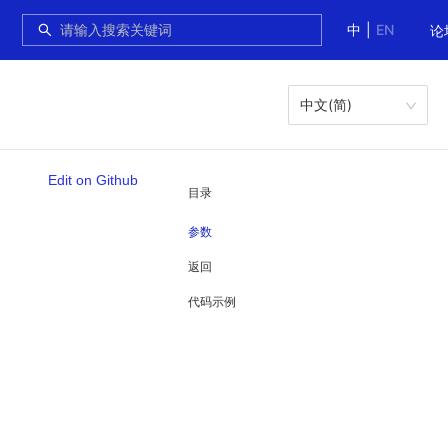
中
|
EN
论
中文(简)
Edit on Github
目录
参数
返回
代码示例