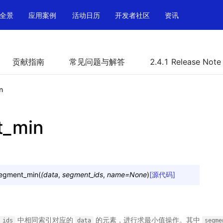
全景
应用案例
活动日历
开发者社区
资讯
贡献指南
常见问题与解答
2.4.1 Release Note
n
t_min
egment_min
(
(data
,
segment_ids
,
name=None
)
[源代码]
中相同索引对应的
的元素，进行求最小值操作。其中
_ids
data
segme