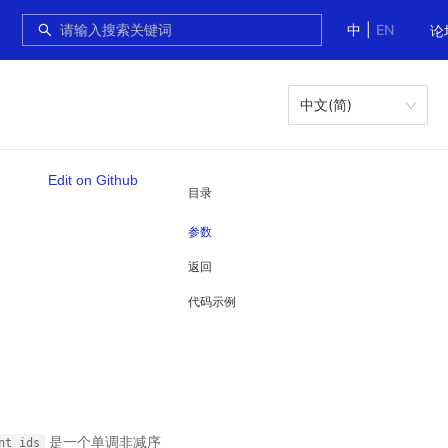
中
|
EN
论
中文(简)
Edit on Github
目录
参数
返回
代码示例
是一个单调非减序
nt_ids