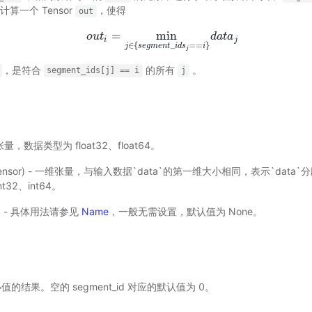
算一个 Tensor
，使得
out
=
min
o
o
u
u
t
t
i
=
min
j
∈
{
s
e
g
m
e
n
t
_
i
d
s
j
==
i
d
}
d
a
a
t
a
t
a
j
i
j
∈
{
_
=
=
}
j
s
e
g
m
e
n
t
i
d
s
i
j
，是符合
的所有
。
segment_ids[j]
==
i
j
- 张量，数据类型为 float32、float64。
Tensor) - 一维张量，与输入数据`data`的第一维大小相同，表示`dat
32、int64。
选) - 具体用法请参见
Name
，一般无需设置，默认值为 None。
小值的结果。空的 segment_id 对应的默认值为 0。