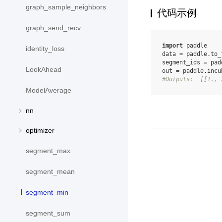
graph_sample_neighbors
代码示例
graph_send_recv
import
paddle
identity_loss
data
=
paddle
.
to_
segment_ids
=
pad
LookAhead
out
=
paddle
.
incu
#Outputs:  [[1., 
ModelAverage
nn
optimizer
segment_max
segment_mean
segment_min
segment_sum