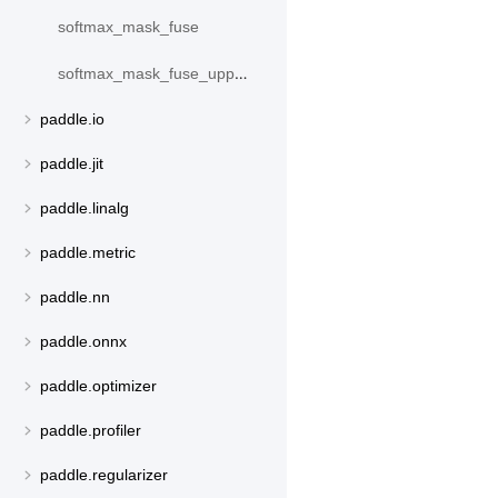
softmax_mask_fuse
softmax_mask_fuse_upper_triangle
paddle.io
paddle.jit
paddle.linalg
paddle.metric
paddle.nn
paddle.onnx
paddle.optimizer
paddle.profiler
paddle.regularizer