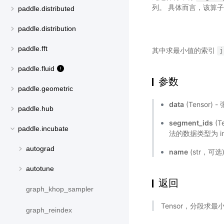
列。 具体而言，该算子计
paddle.distributed
paddle.distribution
paddle.fft
其中求最小值的索引
j
paddle.fluid
参数
paddle.geometric
data
(Tensor) 
paddle.hub
segment_ids
(
paddle.incubate
法的数据类型为 int
autograd
name
(str，可
autotune
返回
graph_khop_sampler
Tensor，分段求最
graph_reindex