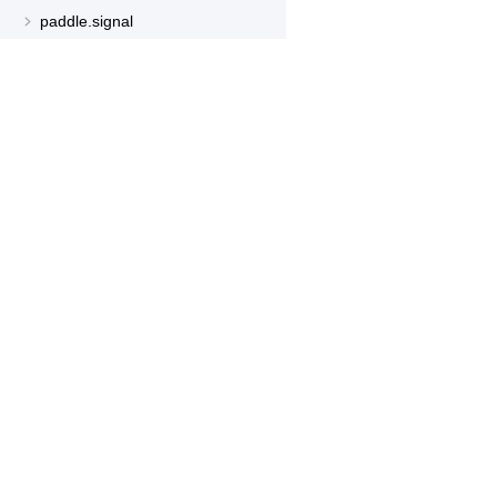
paddle.signal
paddle.sparse
paddle.static
产品
资源
paddle.sysconfig
paddle.text
PaddleHub
安装
paddle.utils
Paddle Lite
教程
paddle.version
更多
文档
模型库
paddle.vision
应用案例