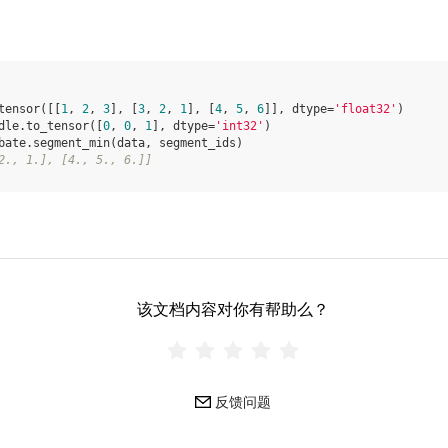
tensor
([[
1
,
2
,
3
],
[
3
,
2
,
1
],
[
4
,
5
,
6
]],
dtype
=
'float32'
)
dle
.
to_tensor
([
0
,
0
,
1
],
dtype
=
'int32'
)
bate
.
segment_min
(
data
,
segment_ids
)
2., 1.], [4., 5., 6.]]
该文档内容对你有帮助么？
反馈问题