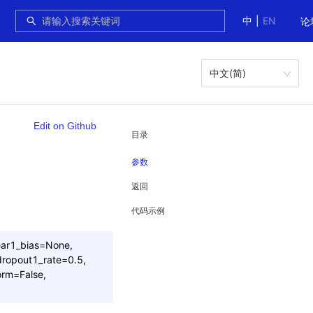
中
|
EN
论
中文(简)
Edit on Github
目录
参数
返回
代码示例
ear1_bias=None,
dropout1_rate=0.5,
orm=False,