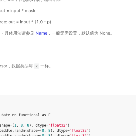
 out = input * mask
nce: out = input * (1.0 - p)
选) - 具体用法请参见
Name
，一般无需设置，默认值为 None。
Tensor，数据类型与
一样。
x
ubate.nn.functional
as
F
shape
=
(
1
,
8
,
8
),
dtype
=
"float32"
)
paddle
.
randn
(
shape
=
(
8
,
8
),
dtype
=
"float32"
)
paddle
.
randn
(
shape
=
(
8
,
8
),
dtype
=
"float32"
)