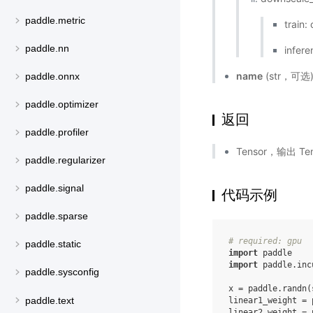
paddle.metric
train:
paddle.nn
infere
name
(str，可
paddle.onnx
paddle.optimizer
返回
paddle.profiler
Tensor，输出 
paddle.regularizer
paddle.signal
代码示例
paddle.sparse
# required: gpu
paddle.static
import
paddle
import
paddle.inc
paddle.sysconfig
x
=
paddle
.
randn
(
paddle.text
linear1_weight
=
linear2_weight
=