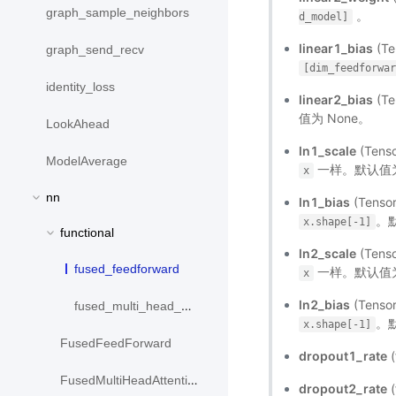
graph_sample_neighbors
。
d_model]
linear1_bias
(T
graph_send_recv
[dim_feedforwa
identity_loss
linear2_bias
(T
值为 None。
LookAhead
ln1_scale
(Ten
ModelAverage
一样。默认值为
x
nn
ln1_bias
(Tens
。默
x.shape[-1]
functional
ln2_scale
(Ten
fused_feedforward
一样。默认值为
x
ln2_bias
(Tens
fused_multi_head_attention
。默
x.shape[-1]
FusedFeedForward
dropout1_rate
(
FusedMultiHeadAttention
dropout2_rate
(