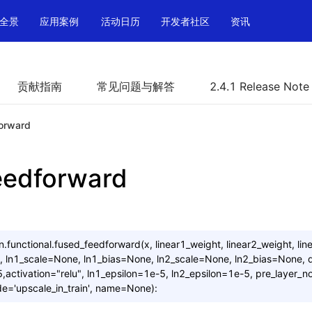
全景
应用案例
活动日历
开发者社区
资讯
贡献指南
常见问题与解答
2.4.1 Release Note
orward
eedforward
n.functional.fused_feedforward(x,
linear1_weight,
linear2_weight,
lin
,
ln1_scale=None,
ln1_bias=None,
ln2_scale=None,
ln2_bias=None,
activation="relu",
ln1_epsilon=1e-5,
ln2_epsilon=1e-5,
pre_layer_n
e='upscale_in_train',
name=None):