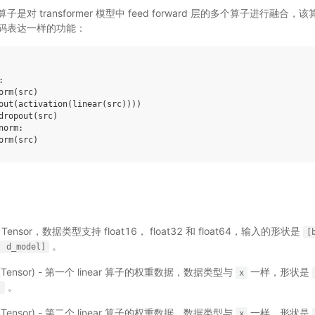
对 transformer 模型中 feed forward 层的多个算子进行融合，
码表达一样的功能：
:
orm
(
src
)
out
(
activation
(
linear
(
src
))))
dropout
(
src
)
norm
:
orm
(
src
)
输入 Tensor，数据类型支持 float16， float32 和 float64，输入的形状是
[
。
,
d_model]
(Tensor) - 第一个 linear 算子的权重数据，数据类型与
一样，形状是
x
。
]
(Tensor) - 第二个 linear 算子的权重数据，数据类型与
一样，形状是
x