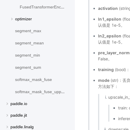
FusedTransformerEncoderLayer
activation
(str
ln1_epsilon
(f
optimizer
认值是 1e-5。
segment_max
ln2_epsilon
(f
认值是 1e-5。
segment_mean
pre_layer_norm
segment_min
False。
segment_sum
training
(boo
softmax_mask_fuse
mode
(str)：丢弃
方法如下：
softmax_mask_fuse_upper_triangle
upscale
paddle.io
train:
paddle.jit
infere
paddle.linalg
downsca