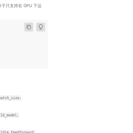
该算子只支持在 GPU 下运
batch_size,
[d_model,
[dim_feedforward,