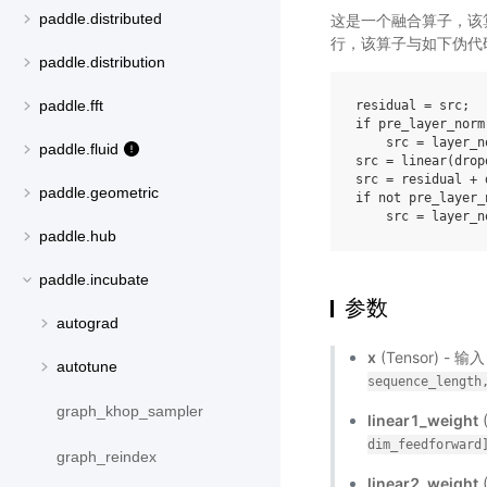
paddle.distributed
这是一个融合算子，该算子是
行，该算子与如下伪代
paddle.distribution
paddle.fft
residual
=
src
;
if
pre_layer_norm
src
=
layer_n
paddle.fluid
src
=
linear
(
drop
src
=
residual
+
paddle.geometric
if
not
pre_layer_
src
=
layer_n
paddle.hub
paddle.incubate
参数
autograd
x
(Tensor) - 
autotune
sequence_length
graph_khop_sampler
linear1_weight
dim_feedforward
graph_reindex
linear2_weight