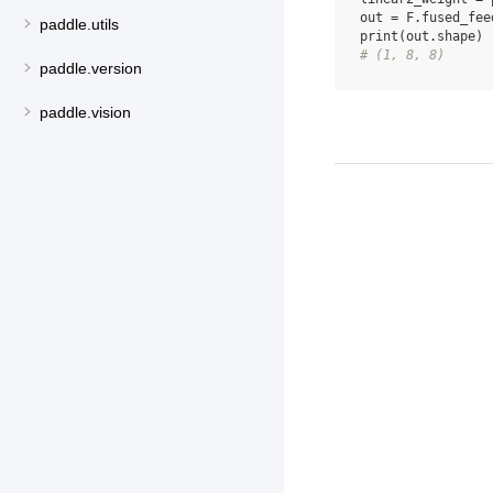
out
=
F
.
fused_fee
paddle.utils
print
(
out
.
shape
)
# (1, 8, 8)
paddle.version
paddle.vision