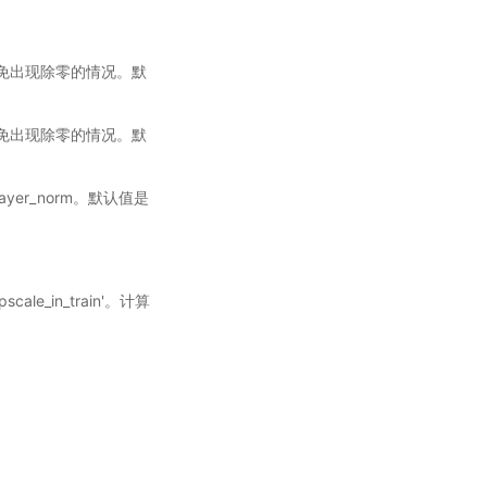
母，避免出现除零的情况。默
母，避免出现除零的情况。默
ayer_norm。默认值是
scale_in_train'。计算