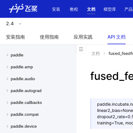
\u200E
安装
教程
文档
模型库
产品
2.4
安装指南
使用指南
应用实践
API 文档
文档
fused_feedf
paddle
paddle.amp
fused_f
paddle.audio
paddle.autograd
paddle.callbacks
paddle.incubate.n
linear2_bias=None
paddle.compat
dropout2_rate=0.5,
training=True,
mod
paddle.device