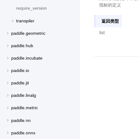
指标的定义
require_version
transpiler
返回类型
list
paddle.geometric
paddle.hub
paddle.incubate
paddle.io
paddle.jit
paddle.linalg
paddle.metric
paddle.nn
paddle.onnx