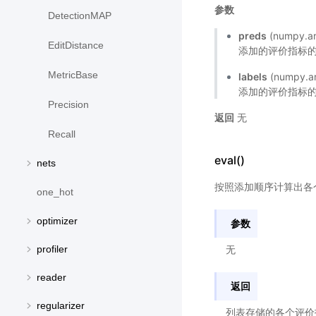
参数
DetectionMAP
preds
(numpy.
EditDistance
添加的评价指标
MetricBase
labels
(numpy.
添加的评价指标
Precision
返回
无
Recall
eval()
nets
按照添加顺序计算出各
one_hot
optimizer
参数
profiler
无
reader
返回
regularizer
列表存储的各个评价