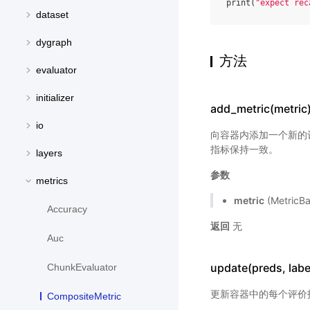
print
(
"expect rec
dataset
dygraph
方法
evaluator
initializer
add_metric(metric
io
向容器内添加一个新的
指标保持一致。
layers
参数
metrics
metric
(Metri
Accuracy
返回
无
Auc
update(preds, labe
ChunkEvaluator
更新容器中的每个评价
CompositeMetric