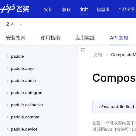
\u200E
安装
教程
文档
模型库
产品全景
2.4
安装指南
使用指南
应用实践
API 文档
文档
CompositeM
paddle
paddle.amp
Composi
paddle.audio
paddle.autograd
paddle.callbacks
class
paddle.fluid.
paddle.compat
创建一个可以容纳若干个评
过调用eval()方法
paddle.device