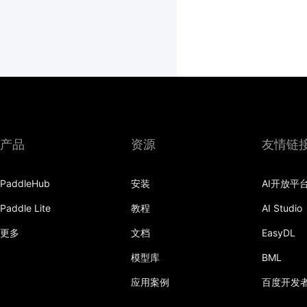
产品
资源
友情链
PaddleHub
安装
AI开放平
Paddle Lite
教程
AI Studio
更多
文档
EasyDL
模型库
BML
应用案例
百度开发