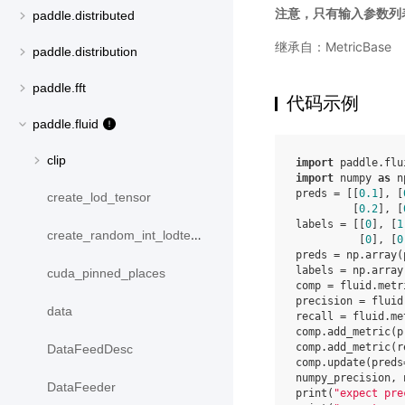
注意，只有输入参数列表
paddle.distributed
继承自：MetricBase
paddle.distribution
paddle.fft
代码示例
paddle.fluid
clip
import
paddle.flu
import
numpy
as
n
preds
=
[[
0.1
],
[
create_lod_tensor
[
0.2
],
[
labels
=
[[
0
],
[
1
create_random_int_lodtensor
[
0
],
[
0
preds
=
np
.
array
(
labels
=
np
.
array
cuda_pinned_places
comp
=
fluid
.
metr
precision
=
fluid
data
recall
=
fluid
.
me
comp
.
add_metric
(
p
comp
.
add_metric
(
r
DataFeedDesc
comp
.
update
(
preds
numpy_precision
,
DataFeeder
print
(
"expect pre