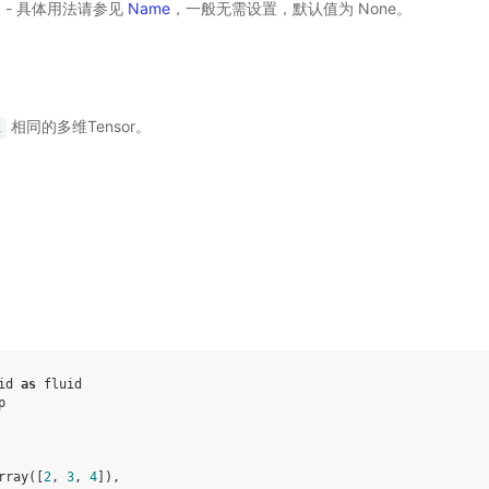
选) - 具体用法请参见
Name
，一般无需设置，默认值为 None。
相同的多维Tensor。
x
id
as
fluid
p
rray
([
2
,
3
,
4
]),