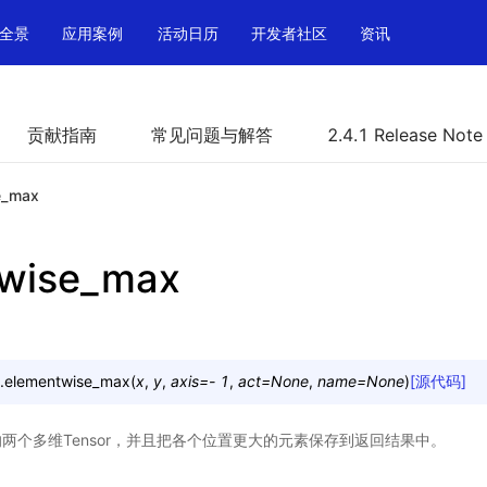
全景
应用案例
活动日历
开发者社区
资讯
贡献指南
常见问题与解答
2.4.1 Release Note
e_max
twise_max
.
elementwise_max
(
x
,
y
,
axis
=
-
1
,
act
=
None
,
name
=
None
)
[源代码]
两个多维Tensor，并且把各个位置更大的元素保存到返回结果中。