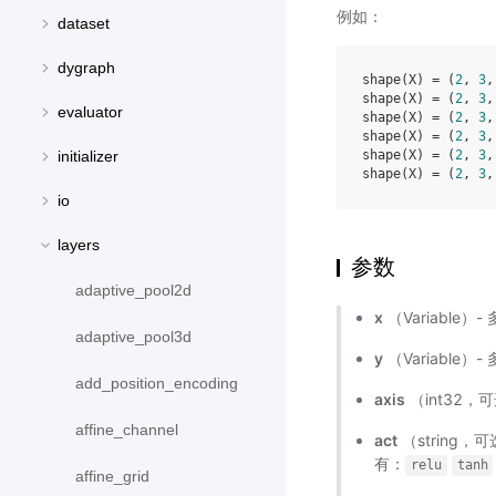
例如：
dataset
dygraph
shape(X) = (
2
, 
3
,
shape(X) = (
2
, 
3
,
evaluator
shape(X) = (
2
, 
3
,
shape(X) = (
2
, 
3
,
initializer
shape(X) = (
2
, 
3
,
shape(X) = (
2
, 
3
,
io
layers
参数
adaptive_pool2d
x
（Variable）
adaptive_pool3d
y
（Variable）
add_position_encoding
axis
（int32
affine_channel
act
（string
有：
relu
tanh
affine_grid