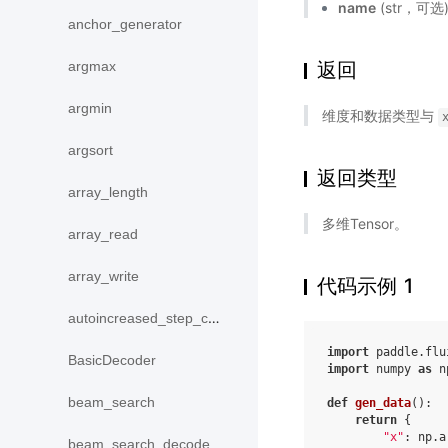
name
(str，可
anchor_generator
argmax
返回
argmin
维度和数据类型与
argsort
返回类型
array_length
多维Tensor。
array_read
array_write
代码示例 1
autoincreased_step_counter
import
paddle.flu
BasicDecoder
import
numpy
as
n
beam_search
def
gen_data
():
return
{
"x"
:
np
.
a
beam_search_decode