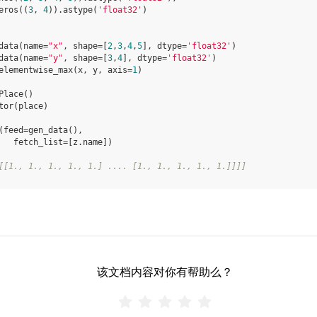
eros
((
3
,
4
))
.
astype
(
'float32'
)
data
(
name
=
"x"
,
shape
=
[
2
,
3
,
4
,
5
],
dtype
=
'float32'
)
data
(
name
=
"y"
,
shape
=
[
3
,
4
],
dtype
=
'float32'
)
elementwise_max
(
x
,
y
,
axis
=
1
)
Place
()
tor
(
place
)
(
feed
=
gen_data
(),
fetch_list
=
[
z
.
name
])
[[1., 1., 1., 1., 1.] .... [1., 1., 1., 1., 1.]]]]
该文档内容对你有帮助么？