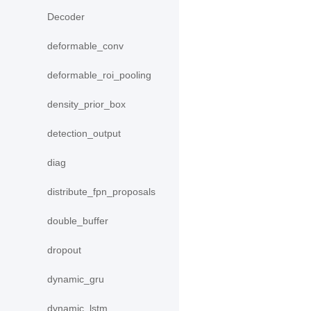
Decoder
deformable_conv
deformable_roi_pooling
density_prior_box
detection_output
diag
distribute_fpn_proposals
double_buffer
dropout
dynamic_gru
dynamic_lstm