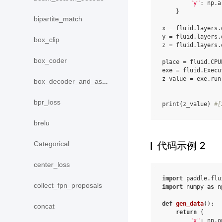
"y"
:
np
.
a
}
bipartite_match
x
=
fluid
.
layers
.
y
=
fluid
.
layers
.
box_clip
z
=
fluid
.
layers
.
box_coder
place
=
fluid
.
CPU
exe
=
fluid
.
Execu
z_value
=
exe
.
run
box_decoder_and_assign
bpr_loss
print
(
z_value
)
#[
brelu
Categorical
代码示例 2
center_loss
import
paddle.flu
collect_fpn_proposals
import
numpy
as
n
def
gen_data
():
concat
return
{
"x"
:
np
.
o