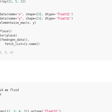
rray
([
1
,
5
,
2
])
data
(
name
=
"x"
,
shape
=
[
3
],
dtype
=
'float32'
)
data
(
name
=
"y"
,
shape
=
[
3
],
dtype
=
'float32'
)
elementwise_max
(
x
,
y
)
Place
()
tor
(
place
)
(
feed
=
gen_data
(),
fetch_list
=
[
z
.
name
])
2, 5, 4]
id
as
fluid
p
nes
((
2
,
3
,
4
,
5
))
.
astype
(
'float32'
),