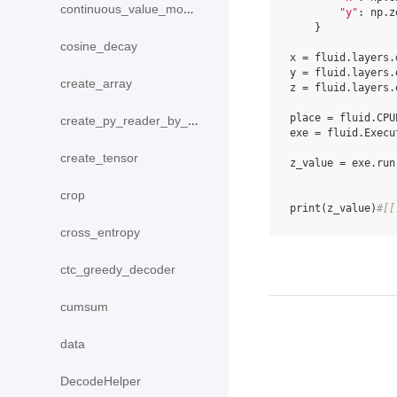
continuous_value_model
"y"
:
np
.
z
}
cosine_decay
x
=
fluid
.
layers
.
y
=
fluid
.
layers
.
create_array
z
=
fluid
.
layers
.
place
=
fluid
.
CPU
create_py_reader_by_data
exe
=
fluid
.
Execu
create_tensor
z_value
=
exe
.
run
crop
print
(
z_value
)
#[[
cross_entropy
ctc_greedy_decoder
cumsum
data
DecodeHelper