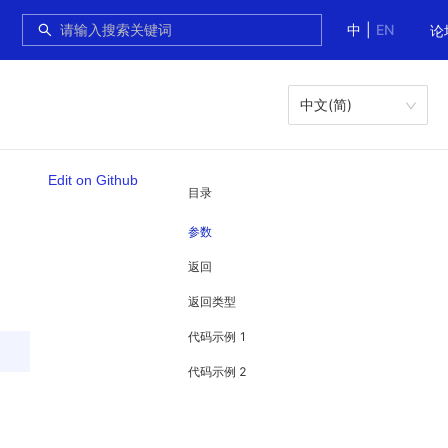
中
|
EN
论
中文(简)
Edit on Github
目录
参数
返回
返回类型
代码示例 1
代码示例 2