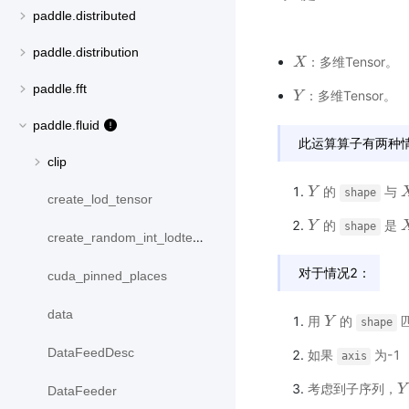
paddle.distributed
paddle.distribution
：多维Tensor。
X
X
paddle.fft
：多维Tensor。
Y
Y
paddle.fluid
此运算算子有两种
clip
的
与
Y
Y
X
shape
create_lod_tensor
的
是
Y
Y
X
shape
create_random_int_lodtensor
对于情况2：
cuda_pinned_places
data
用
的
Y
Y
shape
DataFeedDesc
如果
为-1
axis
考虑到子序列，
Y
Y
DataFeeder