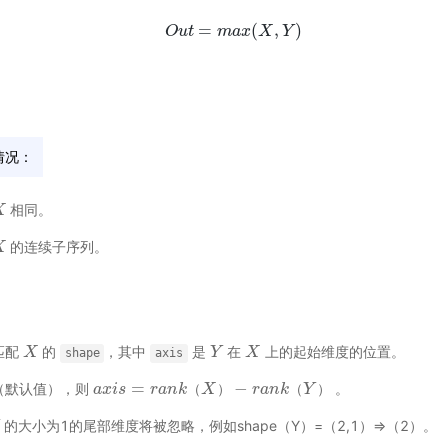
=
(
,
)
O
u
O
t
u
t
=
m
m
a
a
x
x
(
X
X
,
Y
)
Y
情况：
相同。
X
的连续子序列。
X
匹配
的
，其中
是
在
上的起始维度的位置。
X
X
Y
Y
X
X
shape
axis
=
−
（默认值），则
。
a
a
x
x
i
i
s
s
=
r
a
n
k
r
（
a
n
X
k
）
−
X
r
a
n
k
（
Y
r
）
a
n
k
Y
（
）
（
）
的大小为1的尾部维度将被忽略，例如shape（Y）=（2,1）=>（2）。