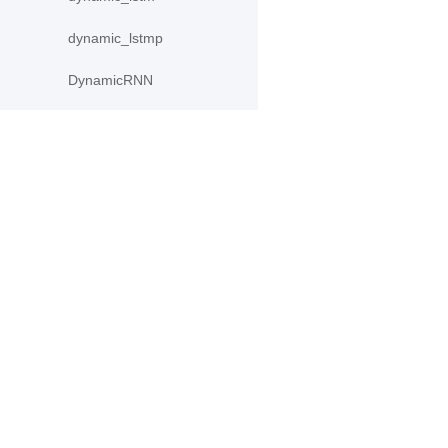
dynamic_lstmp
DynamicRNN
edit_distance
elementwise_add
产品
资源
elementwise_div
elementwise_floordiv
PaddleHub
安装
elementwise_max
Paddle Lite
教程
elementwise_min
更多
文档
模型库
elementwise_mod
应用案例
elementwise_pow