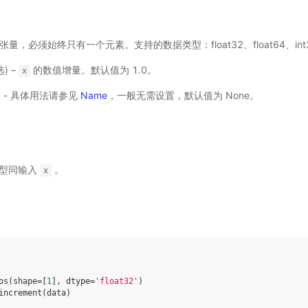
 输入张量，必须始终只有一个元素。支持的数据类型：float32、float64、int3
选) –
的数值增量。默认值为 1.0。
x
选) - 具体用法请参见
Name
，一般无需设置，默认值为 None。
类型同输入
。
x
os
(
shape
=
[
1
],
dtype
=
'float32'
)
increment
(
data
)