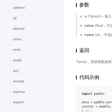
参数
addmm
x
(Tensor) –
all
value
(float，可
allclose
name
(str，可
amax
返回
amin
angle
Tensor，形状和数据
any
代码示例
arange
argmax
import
paddle
argmin
data
=
paddle
.
zer
counter
=
paddle
.
# [1.]