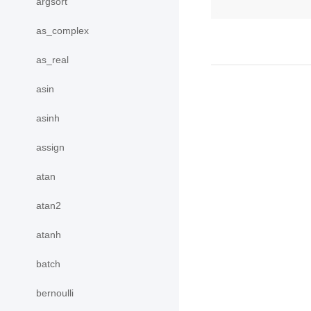
argsort
as_complex
as_real
asin
asinh
assign
atan
atan2
atanh
batch
bernoulli