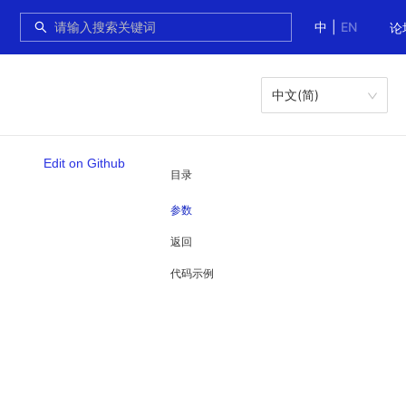
中
|
EN
论
中文(简)
Edit on Github
目录
参数
返回
代码示例