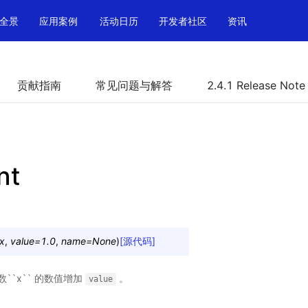
全景
应用案例
活动日历
开发者社区
资讯
贡献指南
常见问题与解答
2.4.1 Release Note
nt
x
,
value
=
1.0
,
name
=
None
)
[源代码]
``x`` 的数值增加
。
value