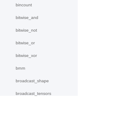
bincount
bitwise_and
bitwise_not
bitwise_or
bitwise_xor
bmm
broadcast_shape
broadcast_tensors
broadcast_to
bucketize
产品
资源
cast