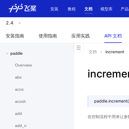
\u200E
安装
教程
文档
模型库
产品
2.4
安装指南
使用指南
应用实践
API 文档
文档
increment
paddle
Overview
increme
abs
acos
paddle.
increment
(
acosh
add
在控制流程中用来让参数
add_n