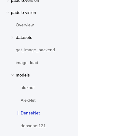
paddle.version
paddle.vision
Overview
datasets
get_image_backend
image_load
models
alexnet
AlexNet
DenseNet
densenet121