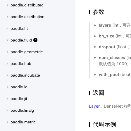
paddle.distributed
参数
paddle.distribution
layers
(int，可选
paddle.fft
bn_size
(int，
paddle.fluid
dropout
(float
paddle.geometric
num_classes
(
默认值为 1000
paddle.hub
with_pool
(bo
paddle.incubate
paddle.io
返回
paddle.jit
Layer
，DenseNet 
paddle.linalg
paddle.metric
代码示例