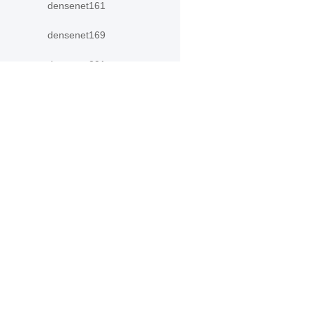
densenet161
densenet169
densenet201
densenet264
GoogLeNet
产品
资源
googlenet
PaddleHub
安装
inception_v3
Paddle Lite
教程
InceptionV3
更多
文档
LeNet
模型库
mobilenet_v1
应用案例
mobilenet_v2