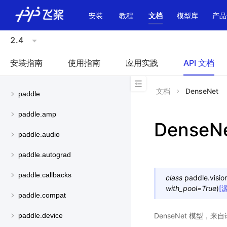
\u200E
安装
教程
文档
模型库
产品
2.4
安装指南
使用指南
应用实践
API 文档
文档
DenseNet
paddle
paddle.amp
DenseN
paddle.audio
paddle.autograd
paddle.callbacks
class
paddle.visio
with_pool
=
True
)
[
paddle.compat
DenseNet 模型，来
paddle.device