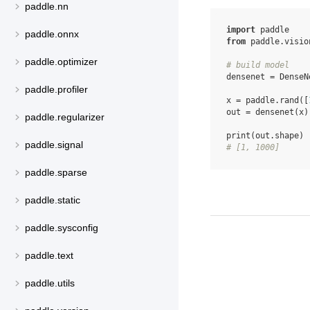
paddle.nn
import
paddle
paddle.onnx
from
paddle.visio
paddle.optimizer
# build model
densenet
=
DenseN
paddle.profiler
x
=
paddle
.
rand
([
out
=
densenet
(
x
)
paddle.regularizer
print
(
out
.
shape
)
paddle.signal
# [1, 1000]
paddle.sparse
paddle.static
paddle.sysconfig
paddle.text
paddle.utils