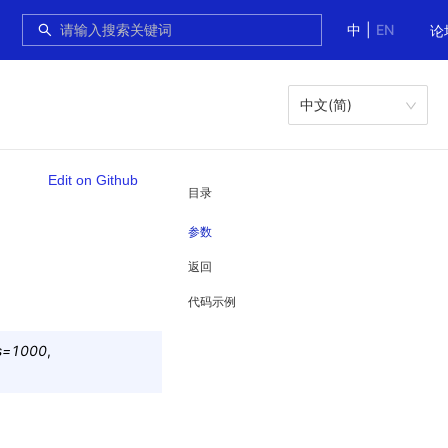
中
|
EN
论
中文(简)
Edit on Github
目录
参数
返回
代码示例
s
=
1000
,