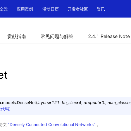
全景
应用案例
活动日历
开发者社区
资讯
贡献指南
常见问题与解答
2.4.1 Release Note
et
n.models.
DenseNet
(
layers
=
121
,
bn_size
=
4
,
dropout
=
0.
,
num_classe
源代码]
自论文
"Densely Connected Convolutional Networks"
。