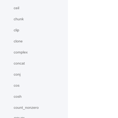
ceil
chunk
clip
clone
complex
concat
conj
cos
cosh
count_nonzero