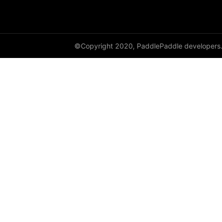
empty_like
enable_static
©Copyright 2020, PaddlePaddle developers
equal
equal_all
erf
erfinv
erfinv_
exp
expand
expand_as