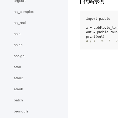
代码示例
argsort
as_complex
import
paddle
as_real
x
=
paddle
.
to_ten
out
=
paddle
.
roun
asin
print
(
out
)
# [-1. -0.  1.  2
asinh
assign
atan
atan2
atanh
batch
bernoulli