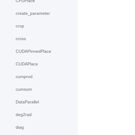
CPUPlace
create_parameter
crop
cross
CUDAPinnedPlace
CUDAPlace
cumprod
cumsum
DataParallel
deg2rad
diag