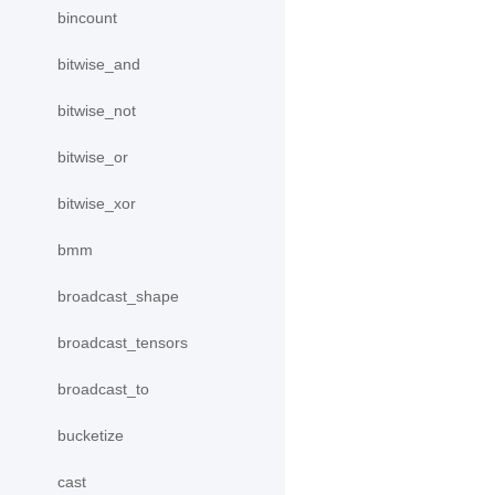
bincount
bitwise_and
bitwise_not
bitwise_or
bitwise_xor
bmm
broadcast_shape
broadcast_tensors
broadcast_to
bucketize
cast