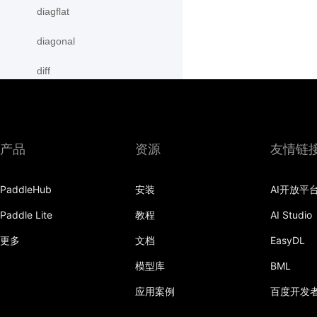
diagflat
diagonal
diff
digamma
disable_signal_handler
产品
资源
友情链
disable_static
PaddleHub
安装
AI开放平
dist
Paddle Lite
教程
AI Studio
divide
更多
文档
EasyDL
dot
模型库
BML
einsum
应用案例
百度开发
empty