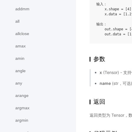
输入：

addmm
    x.shape = [4]

    x.data = [1.2
all
输出：

    out.shape = [4
allclose
amax
参数
amin
angle
x
(Tensor) - 
any
name
(str，可
arange
返回
argmax
返回类型为 Tensor
argmin