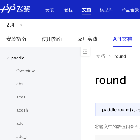
\u200E
安装
教程
文档
模型库
产品全景
2.4
安装指南
使用指南
应用实践
API 文档
文档
round
paddle
Overview
round
abs
acos
paddle.
round
(
x
,
n
acosh
add
将输入中的数值四舍五
add_n