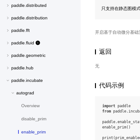
paddle.distributed
只支持在静态图模
paddle.distribution
paddle.fft
开启基于自动微分基础
paddle.fluid
返回
paddle.geometric
无
paddle.hub
paddle.incubate
代码示例
autograd
Overview
import
paddle
from
paddle.incub
disable_prim
paddle
.
enable_sta
enable_prim
()
enable_prim
print
(
prim_enable