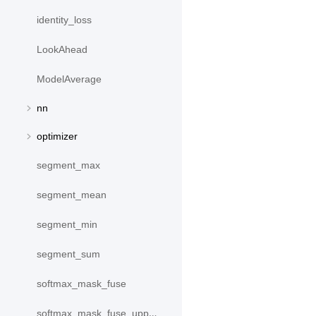
identity_loss
LookAhead
ModelAverage
nn
optimizer
segment_max
segment_mean
segment_min
segment_sum
softmax_mask_fuse
softmax_mask_fuse_upper_triangle