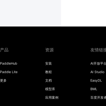
产品
资源
友情链
PaddleHub
安装
AI开放平
Paddle Lite
教程
AI Studio
更多
文档
EasyDL
模型库
BML
应用案例
百度开发