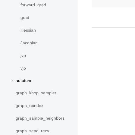
forward_grad
grad
Hessian
Jacobian
jvp
vjp
autotune
graph_khop_sampler
graph_reindex
graph_sample_neighbors
graph_send_recv