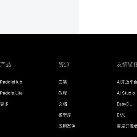
产品
资源
友情链
PaddleHub
安装
AI开放平
Paddle Lite
教程
AI Studio
更多
文档
EasyDL
模型库
BML
应用案例
百度开发