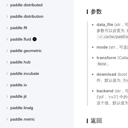
paddle.distributed
参数
paddle.distribution
data_file
(str
paddle.fft
参数可以设置为
~/.cache/paddl
paddle.fluid
mode
(str，可选)
paddle.geometric
transform
(Ca
paddle.hub
。
None
paddle.incubate
download
(boo
件。默认值为
Tr
paddle.io
backend
(str，
paddle.jit
{'pil'，'cv
这个值。默认值
paddle.linalg
paddle.metric
返回