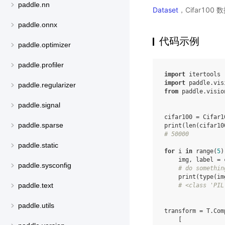
paddle.nn
Dataset
，Cifar100
paddle.onnx
代码示例
paddle.optimizer
paddle.profiler
import
itertools
import
paddle.vis
paddle.regularizer
from
paddle.visio
paddle.signal
cifar100
=
Cifar1
paddle.sparse
print
(
len
(
cifar10
# 50000
paddle.static
for
i
in
range
(
5
)
img
,
label
=
paddle.sysconfig
# do somethin
print
(
type
(
im
paddle.text
# <class 'PIL
paddle.utils
transform
=
T
.
Com
[