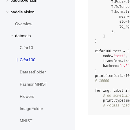
paddle.version
T
.
Resize
(
T
.
ToTenso
T
.
Normali
paddle.vision
mean
=
std
=
[
Overview
to_rg
),
datasets
]
)
Cifar10
cifar100_test
=
C
mode
=
"test"
,
Cifar100
transform
=
tra
backend
=
"cv2"
)
DatasetFolder
print
(
len
(
cifar10
# 10000
FashionMNIST
for
img
,
label
in
# do somethin
Flowers
print
(
type
(
im
# <class 'pad
ImageFolder
MNIST