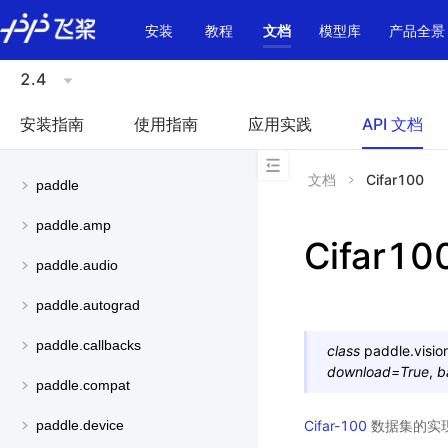
\u200E
安装
教程
文档
模型库
产品全景
2.4
安装指南
使用指南
应用实践
API 文档
文档
Cifar100
paddle
paddle.amp
Cifar10
paddle.audio
paddle.autograd
paddle.callbacks
class
paddle.visio
download
=
True
,
b
paddle.compat
Cifar-100
数据集的实现
paddle.device