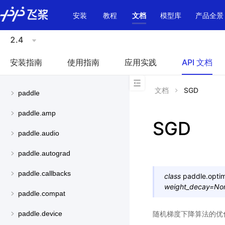
\u200E
安装
教程
文档
模型库
产品全景
2.4
安装指南
使用指南
应用实践
API 文档
文档
SGD
paddle
paddle.amp
SGD
paddle.audio
paddle.autograd
paddle.callbacks
class
paddle.optim
weight_decay
=
No
paddle.compat
随机梯度下降算法的优
paddle.device