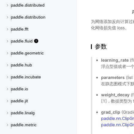
paddle.distributed
paddle.distribution
为网络添加反向计算过程，
化网络损失值 loss。
paddle.fft
paddle.fluid
参数
paddle.geometric
learning_rate
(
paddle.hub
浮点型值或者一个_L
paddle.incubate
parameters
(l
在静态图模式下默
paddle.io
weight_decay
(
[1]，数据类型为 f
paddle.jit
grad_clip
(Gra
paddle.linalg
paddle.nn.Clip
paddle.nn.ClipG
paddle.metric