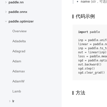
name
(str，可
paddle.nn
paddle.onnx
代码示例
paddle.optimizer
Overview
import
paddle
inp
=
paddle
.
unif
Adadelta
linear
=
paddle
.
n
inp
=
paddle
.
to_t
Adagrad
out
=
linear
(
inp
)
loss
=
paddle
.
mea
sgd
=
paddle
.
opti
Adam
out
.
backward
()
sgd
.
step
()
Adamax
sgd
.
clear_grad
()
AdamW
Lamb
方法
lr