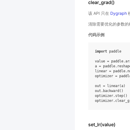
clear_grad()
该 API 只在
Dygraph
清除需要优化的参数的
代码示例
import
paddle
value
=
paddle
.
ar
a
=
paddle
.
reshap
linear
=
paddle
.
n
optimizer
=
paddl
out
=
linear
(
a
)
out
.
backward
()
optimizer
.
step
()
optimizer
.
clear_g
set_lr(value)