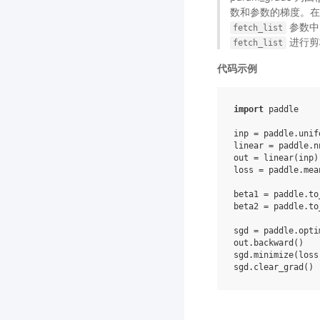
数和参数的梯度。
参数中
fetch_list
进行剪
fetch_list
代码示例
import
paddle
inp
=
paddle
.
unif
linear
=
paddle
.
n
out
=
linear
(
inp
)
loss
=
paddle
.
mea
beta1
=
paddle
.
to
beta2
=
paddle
.
to
sgd
=
paddle
.
opti
out
.
backward
()
sgd
.
minimize
(
loss
sgd
.
clear_grad
()