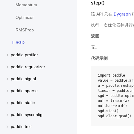
step()
Momentum
该 API 只在
Dygraph
Optimizer
执行一次优化器并进行
RMSProp
返回
SGD
无。
paddle.profiler
代码示例
paddle.regularizer
import
paddle
paddle.signal
value
=
paddle
.
ar
a
=
paddle
.
reshap
paddle.sparse
linear
=
paddle
.
n
sgd
=
paddle
.
opti
out
=
linear
(
a
)
paddle.static
out
.
backward
()
sgd
.
step
()
paddle.sysconfig
sgd
.
clear_grad
()
paddle.text