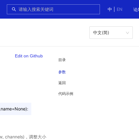
中
|
EN
论
中文(简)
Edit on Github
目录
参数
返回
代码示例
,name=None):
in_w, channels)，调整大小