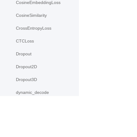
CosineEmbeddingLoss
CosineSimilarity
CrossEntropyLoss
CTCLoss
Dropout
Dropout2D
Dropout3D
dynamic_decode
ELU
Embedding
产品
资源
Flatten