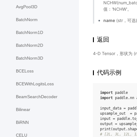
NCHW(num_batch
AvgPool3D
值：'NCHW'。
BatchNorm
name
(str，可
BatchNorm1D
返回
BatchNorm2D
4-D Tensor，形状为 (num
BatchNorm3D
BCELoss
代码示例
BCEWithLogitsLoss
import
paddle
BeamSearchDecoder
import
paddle.nn
input_data
=
padd
Bilinear
upsample_out
=
p
input
=
paddle
.
to
BiRNN
output
=
upsample
print
(
output
.
shap
# [2L, 3L, 12L, 1
CELU