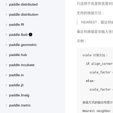
只适用于高度和宽度对
paddle.distributed
支持的插值方法：
paddle.distribution
NEAREST：最近邻
paddle.fft
最近邻插值是在输入张
paddle.fluid
示例：
paddle.geometric
paddle.hub
scale 计算方法：

if
 align_corner
paddle.incubate
    scale_factor 
paddle.io
else
:

paddle.jit
    scale_factor 
paddle.linalg
插值方式的输出纬度计
paddle.metric
Nearest neighbor 