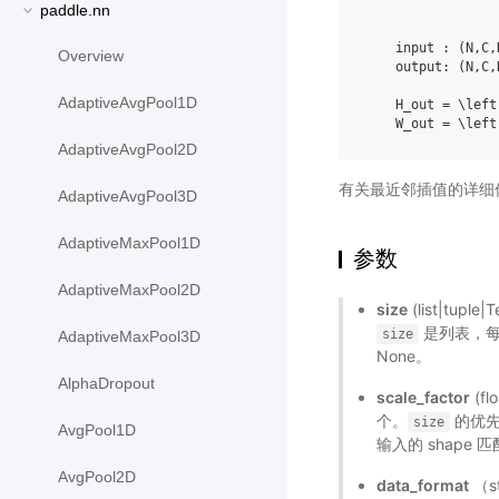
paddle.nn
    input : (N,C,
Overview
    output: (N,C,
AdaptiveAvgPool1D
    H_out = \left
AdaptiveAvgPool2D
有关最近邻插值的详细
AdaptiveAvgPool3D
AdaptiveMaxPool1D
参数
AdaptiveMaxPool2D
size
(list|tupl
是列表，每
size
AdaptiveMaxPool3D
None。
AlphaDropout
scale_factor
(f
个。
的优
size
AvgPool1D
输入的 shape 
AvgPool2D
data_format
（s