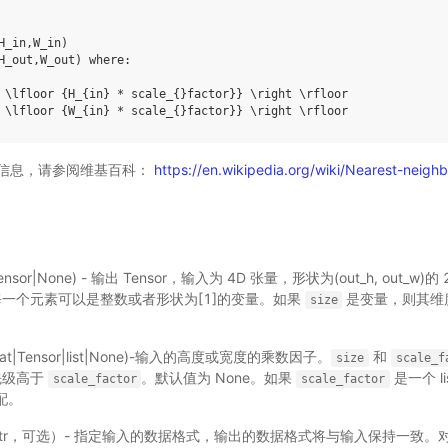
H_in,W_in)

H_out,W_out) where:

 \lfloor {H_{in} * scale_{}factor}} \right \rfloor

信息，请参阅维基百科：
https://en.wikipedia.org/wiki/Nearest-neighb
e|Tensor|None) - 输出 Tensor，输入为 4D 张量，形状为(out_h, out_w)的
一个元素可以是整数或者形状为[1]的变量。如果
是变量，则其维
size
loat|Tensor|list|None)-输入的高度或宽度的乘数因子。
和
size
scale_f
先级高于
。默认值为 None。如果
是一个 li
scale_factor
scale_factor
匹配。
tr，可选）- 指定输入的数据格式，输出的数据格式将与输入保持一致。对于 4