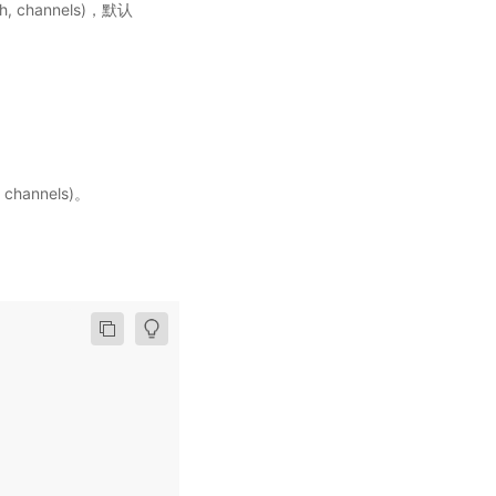
dth, channels)，默认
, channels)。