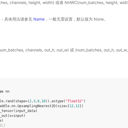
es, channels, height, width) 或者 NHWC(num_batches, height, wi
选) - 具体用法请参见
Name
，一般无需设置，默认值为 None。
_batches, channels, out_h, out_w) 或 (num_batches, out_h, out_w
as
nn
le
.
rand
(
shape
=
(
2
,
3
,
6
,
10
))
.
astype
(
"float32"
)
addle
.
nn
.
UpsamplingNearest2D
(
size
=
[
12
,
12
])
_tensor
(
input_data
)
_out
(
x
=
input
)
e
)
2L]