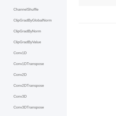
ChannelShuffle
ClipGradByGlobalNorm
ClipGradByNorm
ClipGradByValue
Conv1D
Conv1DTranspose
Conv2D
Conv2DTranspose
Conv3D
Conv3DTranspose