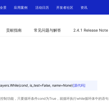
全景
应用案例
活动日历
开发者社区
资讯
贡献指南
常见问题与解答
2.4.1 Release Note
layers.
While
(
cond
,
is_test
=
False
,
name
=
None
)
[源代码]
环控制功能，只要循环条件cond为True，就循环执行while循环体中的语句，