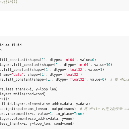
ay([10])]
id
as
fluid
p
fill_constant
(
shape
=
[
1
],
dtype
=
'int64'
,
value
=
0
)
layers
.
fill_constant
(
shape
=
[
1
],
dtype
=
'int64'
,
value
=
10
)
s
.
fill_constant
(
shape
=
[
1
],
dtype
=
'float32'
,
value
=
1
)
(
name
=
'data'
,
shape
=
[
1
],
dtype
=
'float32'
)
rs
.
fill_constant
(
shape
=
[
1
],
dtype
=
'float32'
,
value
=
0
)
# 在 Wh
rs
.
less_than
(
x
=
i
,
y
=
loop_len
)
layers
.
While
(
cond
=
cond
)
ck
():
fluid
.
layers
.
elementwise_add
(
x
=
data
,
y
=
data
)
assign
(
input
=
sums_tensor
,
output
=
sums
)
# 将 While 内定义的变量 sum
ers
.
increment
(
x
=
i
,
value
=
1
,
in_place
=
True
)
layers
.
elementwise_add
(
x
=
data
,
y
=
one
)
less_than
(
x
=
i
,
y
=
loop_len
,
cond
=
cond
)