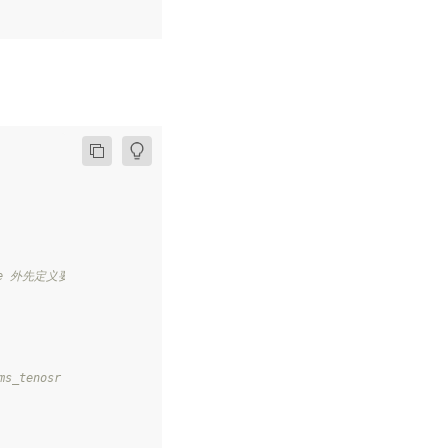
ile 外先定义要获取的变量，需和要获取的 While 内部的变量名称不同
s_tenosr 通过 layers.assign 更新至 While 外的变量 sums 中