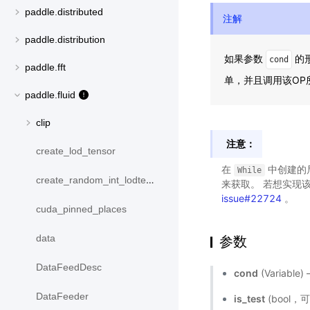
paddle.distributed
注解
paddle.distribution
如果参数
的形
cond
paddle.fft
单，并且调用该O
paddle.fluid
clip
注意：
create_lod_tensor
在
中创建的局
While
create_random_int_lodtensor
来获取。 若想实现该功
issue#22724
。
cuda_pinned_places
data
参数
DataFeedDesc
cond
(Variab
DataFeeder
is_test
(bool