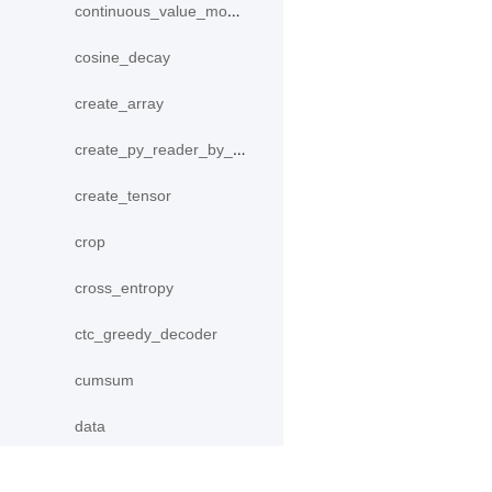
continuous_value_model
cosine_decay
create_array
create_py_reader_by_data
create_tensor
crop
cross_entropy
ctc_greedy_decoder
cumsum
data
DecodeHelper