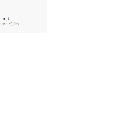
sums
)
ums 的值为 [2.]