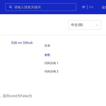
中
|
EN
论
中文(简)
Edit on Github
目录
参数
代码示例 1
代码示例 2
直到cond为False为