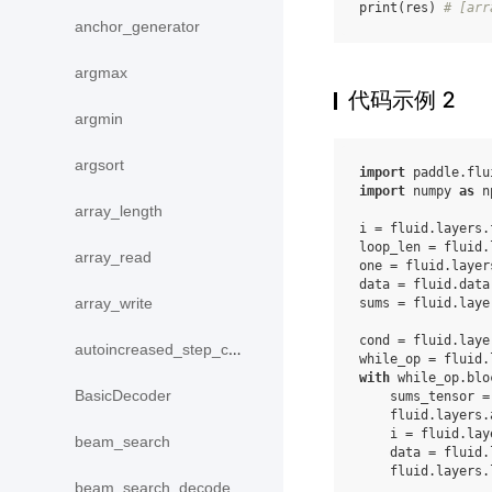
print
(
res
)
# [arr
anchor_generator
argmax
代码示例 2
argmin
argsort
import
paddle.flu
import
numpy
as
n
array_length
i
=
fluid
.
layers
.
loop_len
=
fluid
.
array_read
one
=
fluid
.
layer
data
=
fluid
.
data
array_write
sums
=
fluid
.
laye
cond
=
fluid
.
laye
autoincreased_step_counter
while_op
=
fluid
.
with
while_op
.
blo
BasicDecoder
sums_tensor
=
fluid
.
layers
.
i
=
fluid
.
lay
beam_search
data
=
fluid
.
fluid
.
layers
.
beam_search_decode