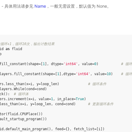
选) - 具体用法请参见
Name
，一般无需设置，默认值为 None。
循环+1，循环10次，输出计数结果
id
as
fluid
p
fill_constant
(
shape
=
[
1
],
dtype
=
'int64'
,
value
=
0
)
# 循
layers
.
fill_constant
(
shape
=
[
1
],
dtype
=
'int64'
,
value
=
10
)
# 循
rs
.
less_than
(
x
=
i
,
y
=
loop_len
)
# 循环条件
layers
.
While
(
cond
=
cond
)
ck
():
# 循环体
ers
.
increment
(
x
=
i
,
value
=
1
,
in_place
=
True
)
less_than
(
x
=
i
,
y
=
loop_len
,
cond
=
cond
)
# 更新循环条件
tor
(
fluid
.
CPUPlace
())
ault_startup_program
())
id
.
default_main_program
(),
feed
=
{},
fetch_list
=
[
i
])