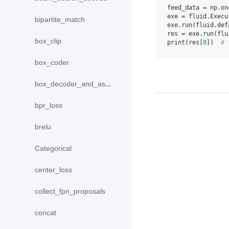
feed_data
=
np
.
on
exe
=
fluid
.
Execu
bipartite_match
exe
.
run
(
fluid
.
def
res
=
exe
.
run
(
flu
box_clip
print
(
res
[
0
])
#
box_coder
box_decoder_and_assign
bpr_loss
brelu
Categorical
center_loss
collect_fpn_proposals
concat