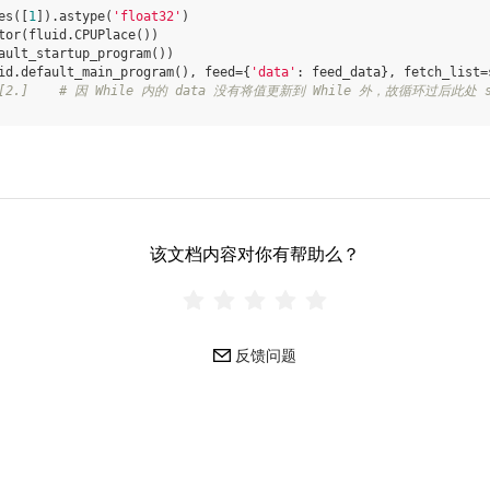
es
([
1
])
.
astype
(
'float32'
)
tor
(
fluid
.
CPUPlace
())
ault_startup_program
())
id
.
default_main_program
(),
feed
=
{
'data'
:
feed_data
},
fetch_list
=
 [2.]    # 因 While 内的 data 没有将值更新到 While 外，故循环过后此处 s
该文档内容对你有帮助么？
反馈问题