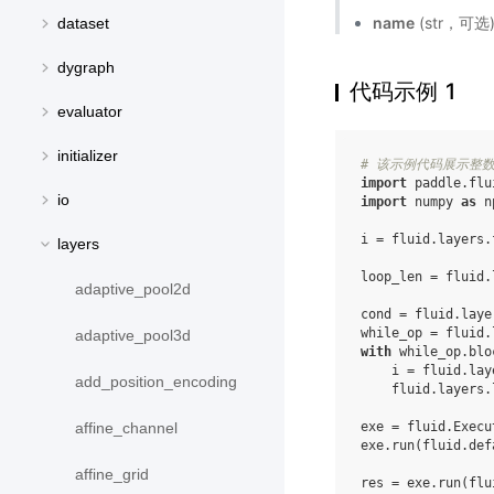
name
(str，可
dataset
dygraph
代码示例 1
evaluator
initializer
# 该示例代码展示整数
import
paddle.flu
io
import
numpy
as
n
i
=
fluid
.
layers
.
layers
loop_len
=
fluid
.
adaptive_pool2d
cond
=
fluid
.
laye
while_op
=
fluid
.
adaptive_pool3d
with
while_op
.
blo
i
=
fluid
.
lay
add_position_encoding
fluid
.
layers
.
exe
=
fluid
.
Execu
affine_channel
exe
.
run
(
fluid
.
def
affine_grid
res
=
exe
.
run
(
flu