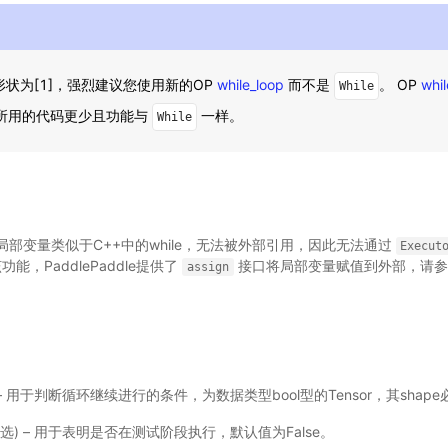
状为[1]，强烈建议您使用新的OP
while_loop
而不是
。 OP
whil
While
P所用的代码更少且功能与
一样。
While
部变量类似于C++中的while，无法被外部引用，因此无法通过
Execut
能，PaddlePaddle提供了
接口将局部变量赋值到外部，请参
assign
le) – 用于判断循环继续进行的条件，为数据类型bool型的Tensor，其shape
，可选) – 用于表明是否在测试阶段执行，默认值为False。